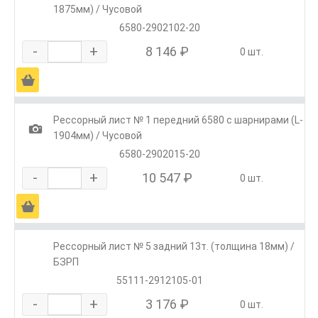
1875мм) / Чусовой
6580-2902102-20
-
+
8 146 ₽
0 шт.
Ä
Рессорный лист № 1 передний 6580 с шарнирами (L-
1
1904мм) / Чусовой
6580-2902015-20
-
+
10 547 ₽
0 шт.
Ä
Рессорный лист № 5 задний 13т. (толщина 18мм) /
БЗРП
55111-2912105-01
-
+
3 176 ₽
0 шт.