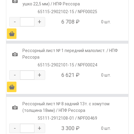
1
ушко 22,5 мм) / НПФ Рессора
65115-2902102-15 / NPF00025
-
+
6 708 ₽
0 шт.
Ä
Рессорный лист № 1 передний малолист. / НПФ
1
Рессора
65115-2902101-15 / NPF00024
-
+
6 621 ₽
0 шт.
Ä
Рессорный лист № 8 задний 13т. c хомутом
1
(толщина 18мм) / НПФ Рессора
55111-2912108-01 / NPF00469
-
+
3 300 ₽
0 шт.