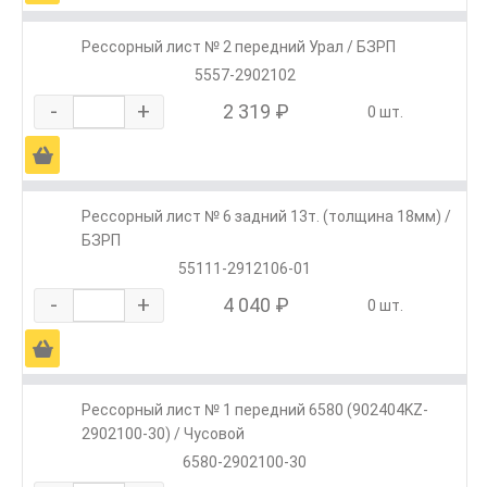
Рессорный лист № 2 передний Урал / БЗРП
5557-2902102
-
+
2 319 ₽
0 шт.
Ä
Рессорный лист № 6 задний 13т. (толщина 18мм) /
БЗРП
55111-2912106-01
-
+
4 040 ₽
0 шт.
Ä
Рессорный лист № 1 передний 6580 (902404KZ-
2902100-30) / Чусовой
6580-2902100-30