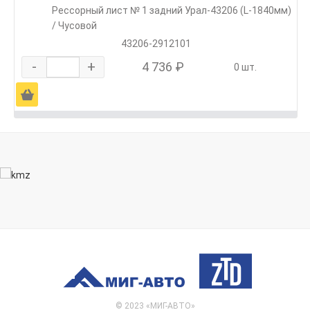
Рессорный лист № 1 задний Урал-43206 (L-1840мм)
/ Чусовой
43206-2912101
-
+
4 736 ₽
0 шт.
Ä
© 2023 «МИГ-АВТО»