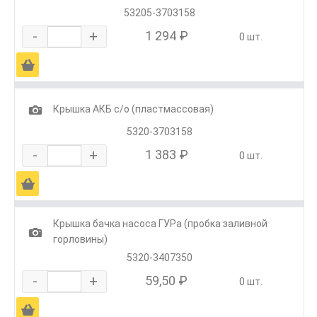
53205-3703158
-
+
1 294 ₽
0 шт.
Ä
1
Крышка АКБ с/о (пластмассовая)
5320-3703158
-
+
1 383 ₽
0 шт.
Ä
Крышка бачка насоса ГУРа (пробка заливной
1
горловины)
5320-3407350
-
+
59,50 ₽
0 шт.
Ä