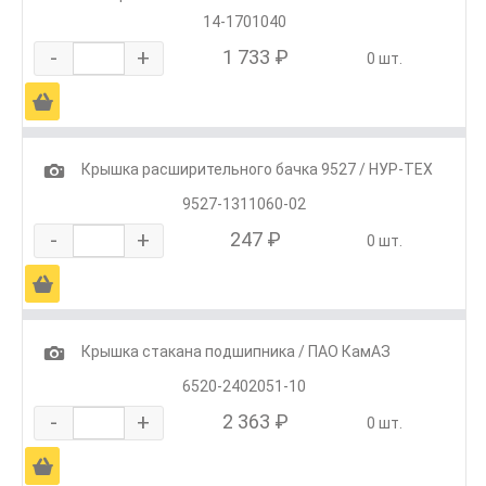
14-1701040
-
+
1 733 ₽
0 шт.
Ä
1
Крышка расширительного бачка 9527 / НУР-ТЕХ
9527-1311060-02
-
+
247 ₽
0 шт.
Ä
1
Крышка стакана подшипника / ПАО КамАЗ
6520-2402051-10
-
+
2 363 ₽
0 шт.
Ä