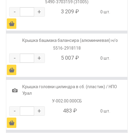
5490-3703159 (31005)
-
+
3 209 ₽
0 шт.
Ä
Крышка башмака балансира (алюминиевая) н/о
5516-2918118
-
+
5 007 ₽
0 шт.
Ä
Крышка головки цилиндра в сб. (пластик) / НПО
1
Урал
У-002.00.000СБ
-
+
483 ₽
0 шт.
Ä