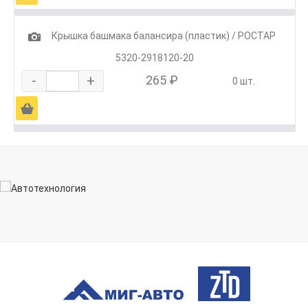
1
Крышка башмака балансира (пластик) / РОСТАР
5320-2918120-20
-
+
265 ₽
0 шт.
Ä