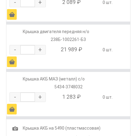
-
+
2 089 ₽
0 шт.
Ä
Крышка двигателя передняя н/о
238Б-1002261-Б3
-
+
21 989 ₽
0 шт.
Ä
Крышка АКБ МАЗ (металл) с/о
5434-3748032
-
+
1 283 ₽
0 шт.
Ä
1
Крышка АКБ на 5490 (пластмассовая)