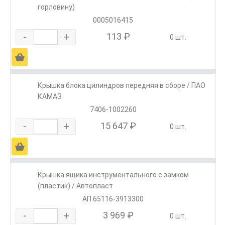
горловину)
0005016415
-
+
113 ₽
0 шт.
Ä
Крышка блока цилиндров передняя в сборе / ПАО
КАМАЗ
7406-1002260
-
+
15 647 ₽
0 шт.
Ä
Крышка ящика инструментального с замком
(пластик) / Автопласт
АП 65116-3913300
-
+
3 969 ₽
0 шт.