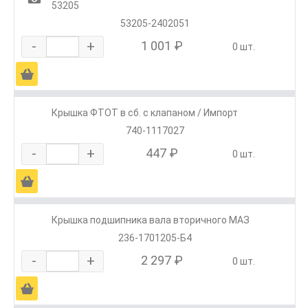
53205
53205-2402051
-
+
1 001 ₽
0 шт.
Ä
Крышка ФТОТ в сб. с клапаном / Импорт
740-1117027
-
+
447 ₽
0 шт.
Ä
Крышка подшипника вала вторичного МАЗ
236-1701205-Б4
-
+
2 297 ₽
0 шт.
Ä