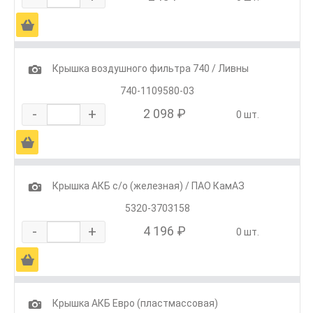
Ä
1
Крышка воздушного фильтра 740 / Ливны
740-1109580-03
-
+
2 098 ₽
0 шт.
Ä
1
Крышка АКБ с/о (железная) / ПАО КамАЗ
5320-3703158
-
+
4 196 ₽
0 шт.
Ä
1
Крышка АКБ Евро (пластмассовая)