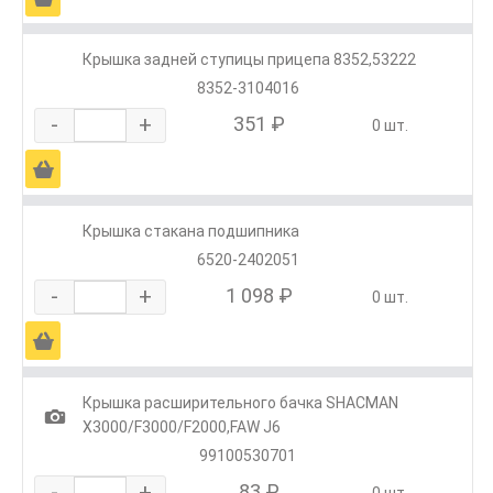
Крышка задней ступицы прицепа 8352,53222
8352-3104016
-
+
351 ₽
0 шт.
Ä
Крышка стакана подшипника
6520-2402051
-
+
1 098 ₽
0 шт.
Ä
Крышка расширительного бачка SHACMAN
1
X3000/F3000/F2000,FAW J6
99100530701
-
+
83 ₽
0 шт.