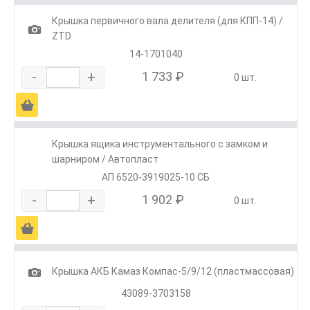
Крышка первичного вала делителя (для КПП-14) /
1
ZTD
14-1701040
-
+
1 733 ₽
0 шт.
Ä
Крышка ящика инструментального с замком и
шарниром / Автопласт
АП 6520-3919025-10 СБ
-
+
1 902 ₽
0 шт.
Ä
1
Крышка АКБ Камаз Компас-5/9/12 (пластмассовая)
43089-3703158