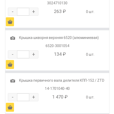
3024710130
-
+
263 ₽
0 шт.
Ä
1
Крышка шкворня верхняя 6520 (алюминиевая)
6520-3001054
-
+
134 ₽
0 шт.
Ä
1
Крышка первичного вала делителя КПП-152 / ZTD
14-1701040-40
-
+
1 470 ₽
0 шт.
Ä