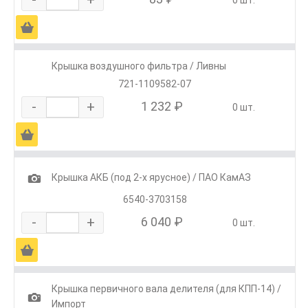
Ä
Крышка воздушного фильтра / Ливны
721-1109582-07
-
+
1 232 ₽
0 шт.
Ä
1
Крышка АКБ (под 2-х ярусное) / ПАО КамАЗ
6540-3703158
-
+
6 040 ₽
0 шт.
Ä
Крышка первичного вала делителя (для КПП-14) /
1
Импорт