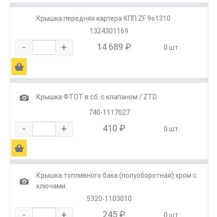
Крышка передняя картера КПП ZF 9s1310
1324301169
-
+
14 689 ₽
0 шт.
Ä
1
Крышка ФТОТ в сб. с клапаном / ZTD
740-1117027
-
+
410 ₽
0 шт.
Ä
Крышка топливного бака (полуоборотная) хром с
1
ключами
5320-1103010
-
+
245 ₽
0 шт.