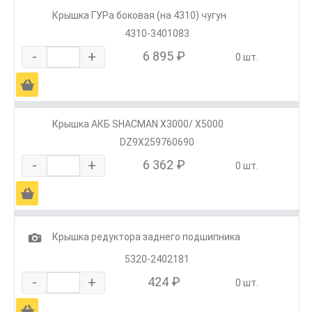
Крышка ГУРа боковая (на 4310) чугун
4310-3401083
-
+
6 895 ₽
0 шт.
Ä
Крышка АКБ SHACMAN X3000/ X5000
DZ9X259760690
-
+
6 362 ₽
0 шт.
Ä
1
Крышка редуктора заднего подшипника
5320-2402181
-
+
424 ₽
0 шт.
Ä