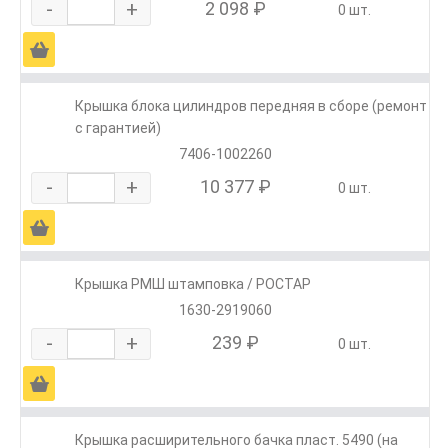
-
+
2 098 ₽
0 шт.
Ä
Крышка блока цилиндров передняя в сборе (ремонт
с гарантией)
7406-1002260
-
+
10 377 ₽
0 шт.
Ä
Крышка РМШ штамповка / РОСТАР
1630-2919060
-
+
239 ₽
0 шт.
Ä
Крышка расширительного бачка пласт. 5490 (на