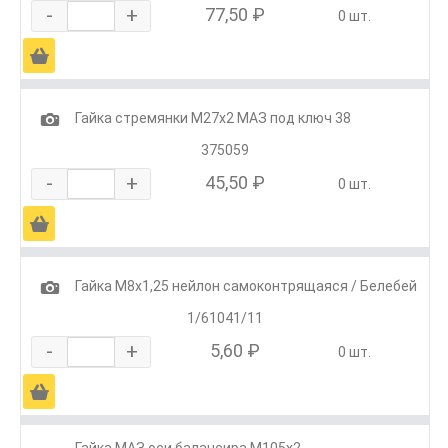
-
+
77,50 ₽
0 шт.
Ä
1
Гайка стремянки М27х2 МАЗ под ключ 38
375059
-
+
45,50 ₽
0 шт.
Ä
1
Гайка М8х1,25 нейлон самоконтрящаяся / Белебей
1/61041/11
-
+
5,60 ₽
0 шт.
Ä
Гайка МАЗ оси балансира М105х2