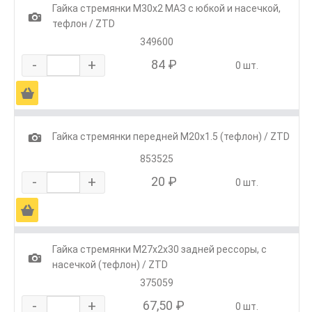
Гайка стремянки М30х2 МАЗ с юбкой и насечкой,
1
тефлон / ZTD
349600
-
+
84 ₽
0 шт.
Ä
1
Гайка стремянки передней М20х1.5 (тефлон) / ZTD
853525
-
+
20 ₽
0 шт.
Ä
Гайка стремянки М27х2х30 задней рессоры, с
1
насечкой (тефлон) / ZTD
375059
-
+
67,50 ₽
0 шт.