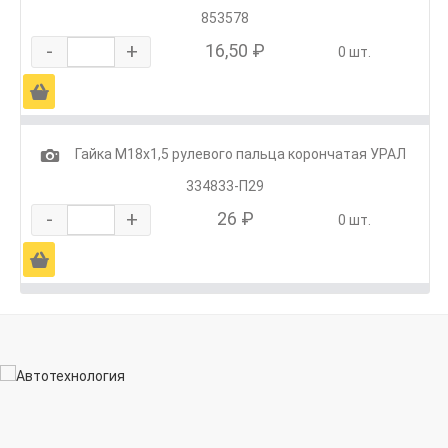
853578
-
+
16,50 ₽
0 шт.
Ä
1
Гайка М18х1,5 рулевого пальца корончатая УРАЛ
334833-П29
-
+
26 ₽
0 шт.
Ä