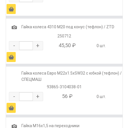
Ä
1
Гайка колеса 4310 М20 под конус (тефлон) / ZTD
250712
-
+
45,50 ₽
0 шт.
Ä
Гайка колеса Евро М22х1.5хSW32 с юбкой (тефлон) /
СПЕЦМАШ
93865-3104038-01
-
+
56 ₽
0 шт.
Ä
1
Гайка М16х1,5 на переходники