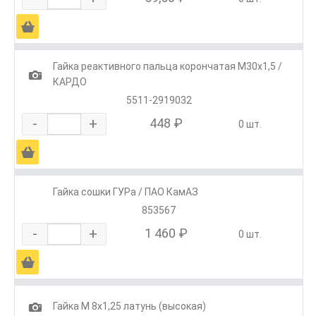
Ä
Гайка реактивного пальца корончатая М30х1,5 /
1
КАРДО
5511-2919032
-
+
448 ₽
0 шт.
Ä
Гайка сошки ГУРа / ПАО КамАЗ
853567
-
+
1 460 ₽
0 шт.
Ä
1
Гайка М 8х1,25 латунь (высокая)