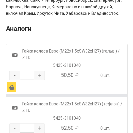
как Москва, Санкт-Петербург, Новосибирск, Екатеринбург,
Барнаул, Новокузнецк, Кемерово но и в любой другой,
включая Крым, Иркутск, Чита, Хабаровск и Владивосток.
Аналоги
Гайка колеса Евро (M22x1.5xSW32xH27) (гальв.) /
1
ZTD
5425-3101040
-
+
50,50 ₽
0 шт.
Ä
Гайка колеса Евро (M22x1.5xSW32xH27) (тефлон) /
1
ZTD
5425-3101040
-
+
52,50 ₽
0 шт.