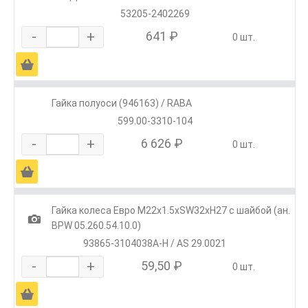
53205-2402269
-
+
641 ₽
0 шт.
Ä
Гайка полуоси (946163) / RABA
599.00-3310-104
-
+
6 626 ₽
0 шт.
Ä
Гайка колеса Евро М22х1.5хSW32хH27 с шайбой (ан.
1
BPW 05.260.54.10.0)
93865-3104038A-H / AS 29.0021
-
+
59,50 ₽
0 шт.
Ä