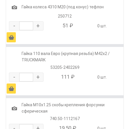
1
Гайка колеса 4310 М20 (под конус) тефлон
250712
-
+
51 ₽
0 шт.
Ä
Гайка 110 вала Евро (крупная резьба) М42х2 /
TRUCKMARK
53205-2402269
-
+
111 ₽
0 шт.
Ä
Гайка М10х1.25 скобы крепления форсунки
1
сферическая
740.50-1112167
-
+
19,50 ₽
0 шт.