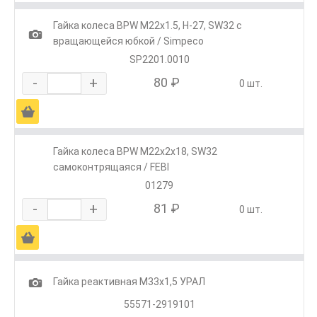
Гайка колеса BPW М22х1.5, H-27, SW32 с
1
вращающейся юбкой / Simpeco
SP2201.0010
-
+
80 ₽
0 шт.
Ä
Гайка колеса BPW М22х2х18, SW32
самоконтрящаяся / FEBI
01279
-
+
81 ₽
0 шт.
Ä
1
Гайка реактивная М33х1,5 УРАЛ
55571-2919101