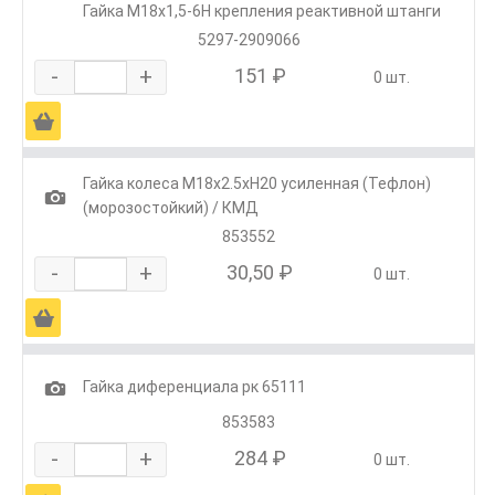
Гайка М18х1,5-6Н крепления реактивной штанги
5297-2909066
-
+
151 ₽
0 шт.
Ä
Гайка колеса М18х2.5хH20 усиленная (Тефлон)
1
(морозостойкий) / КМД
853552
-
+
30,50 ₽
0 шт.
Ä
1
Гайка диференциала рк 65111
853583
-
+
284 ₽
0 шт.