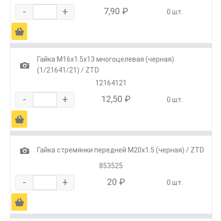
-
+
7,90 ₽
0 шт.
Ä
Гайка М16х1.5х13 многоцелевая (черная)
1
(1/21641/21) / ZTD
12164121
-
+
12,50 ₽
0 шт.
Ä
1
Гайка стремянки передней М20х1.5 (черная) / ZTD
853525
-
+
20 ₽
0 шт.
Ä