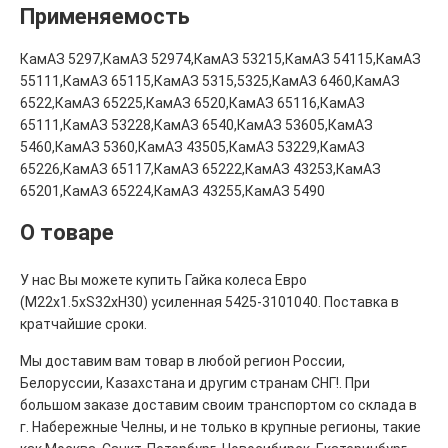
Применяемость
КамАЗ 5297,КамАЗ 52974,КамАЗ 53215,КамАЗ 54115,КамАЗ
55111,КамАЗ 65115,КамАЗ 5315,5325,КамАЗ 6460,КамАЗ
6522,КамАЗ 65225,КамАЗ 6520,КамАЗ 65116,КамАЗ
65111,КамАЗ 53228,КамАЗ 6540,КамАЗ 53605,КамАЗ
5460,КамАЗ 5360,КамАЗ 43505,КамАЗ 53229,КамАЗ
65226,КамАЗ 65117,КамАЗ 65222,КамАЗ 43253,КамАЗ
65201,КамАЗ 65224,КамАЗ 43255,КамАЗ 5490
О товаре
У нас Вы можете купить Гайка колеса Евро
(М22х1.5хS32хH30) усиленная 5425-3101040. Поставка в
кратчайшие сроки.
Мы доставим вам товар в любой регион России,
Белоруссии, Казахстана и другим странам СНГ!. При
большом заказе доставим своим транспортом со склада в
г. Набережные Челны, и не только в крупные регионы, такие