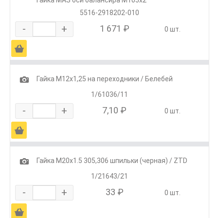
5516-2918202-010
-
+
1 671 ₽
0 шт.
Ä
1
Гайка М12х1,25 на переходники / Белебей
1/61036/11
-
+
7,10 ₽
0 шт.
Ä
1
Гайка М20х1.5 305,306 шпильки (черная) / ZTD
1/21643/21
-
+
33 ₽
0 шт.
Ä