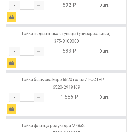
-
+
692 ₽
0 шт.
Ä
Гайка подшипника ступицы (универсальная)
375-3103000
-
+
683 ₽
0 шт.
Ä
Гайка башмака Евро 6520 голая / РОСТАР
6520-2918169
-
+
1 686 ₽
0 шт.
Ä
Гайка фланца редуктора М48х2