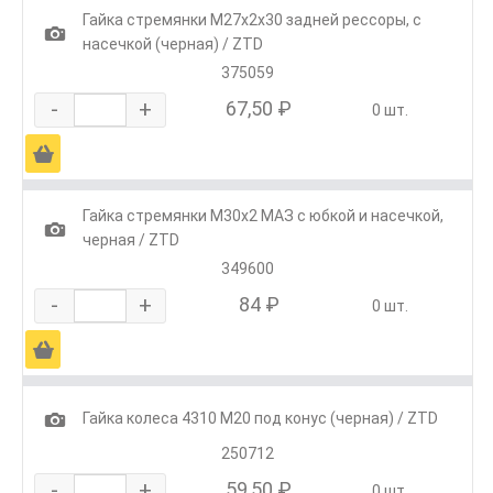
Гайка стремянки М27х2х30 задней рессоры, с
1
насечкой (черная) / ZTD
375059
-
+
67,50 ₽
0 шт.
Ä
Гайка стремянки М30х2 МАЗ с юбкой и насечкой,
1
черная / ZTD
349600
-
+
84 ₽
0 шт.
Ä
1
Гайка колеса 4310 М20 под конус (черная) / ZTD
250712
-
+
59,50 ₽
0 шт.