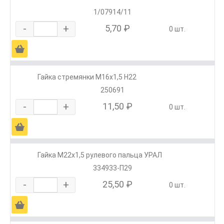
1/07914/11
-
+
5,70 ₽
0 шт.
Ä
Гайка стремянки М16х1,5 Н22
250691
-
+
11,50 ₽
0 шт.
Ä
Гайка М22х1,5 рулевого пальца УРАЛ
334933-П29
-
+
25,50 ₽
0 шт.
Ä