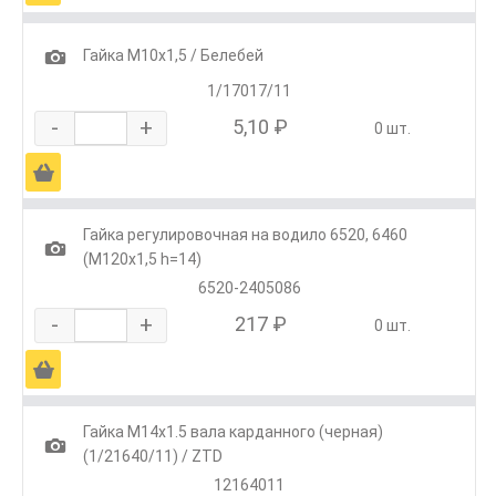
1
Гайка М10х1,5 / Белебей
1/17017/11
-
+
5,10 ₽
0 шт.
Ä
Гайка регулировочная на водило 6520, 6460
1
(М120х1,5 h=14)
6520-2405086
-
+
217 ₽
0 шт.
Ä
Гайка М14х1.5 вала карданного (черная)
1
(1/21640/11) / ZTD
12164011