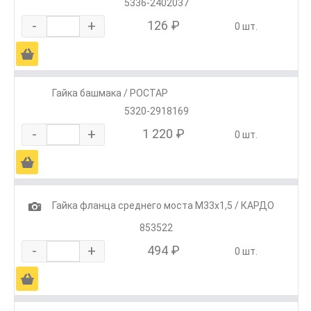
5336-2402037
-
+
126 ₽
0 шт.
Ä
Гайка башмака / РОСТАР
5320-2918169
-
+
1 220 ₽
0 шт.
Ä
1
Гайка фланца среднего моста М33х1,5 / КАРДО
853522
-
+
494 ₽
0 шт.
Ä