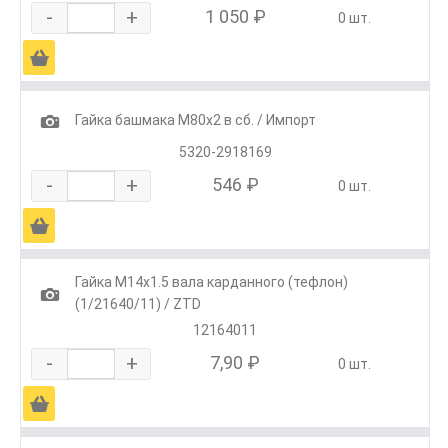
-
+
1 050 ₽
0 шт.
Ä
1
Гайка башмака М80х2 в сб. / Импорт
5320-2918169
-
+
546 ₽
0 шт.
Ä
Гайка М14х1.5 вала карданного (тефлон)
1
(1/21640/11) / ZTD
12164011
-
+
7,90 ₽
0 шт.
Ä