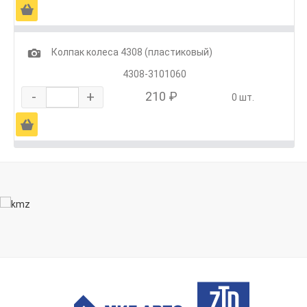
Ä
1
Колпак колеса 4308 (пластиковый)
4308-3101060
-
+
210 ₽
0 шт.
Ä