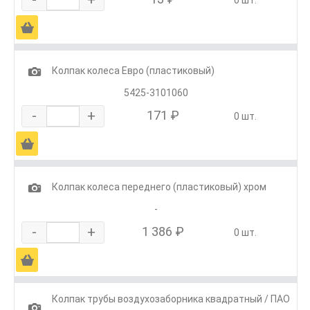
Ä
1
Колпак колеса Евро (пластиковый)
5425-3101060
-
+
171 ₽
0 шт.
Ä
1
Колпак колеса переднего (пластиковый) хром
-
-
+
1 386 ₽
0 шт.
Ä
Колпак трубы воздухозаборника квадратный / ПАО
1