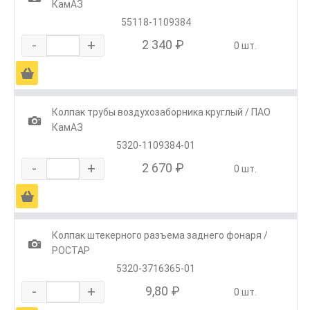
КамАЗ
55118-1109384
-
+
2 340 ₽
0 шт.
Ä
Колпак трубы воздухозаборника круглый / ПАО
1
КамАЗ
5320-1109384-01
-
+
2 670 ₽
0 шт.
Ä
Колпак штекерного разъема заднего фонаря /
1
РОСТАР
5320-3716365-01
-
+
9,80 ₽
0 шт.