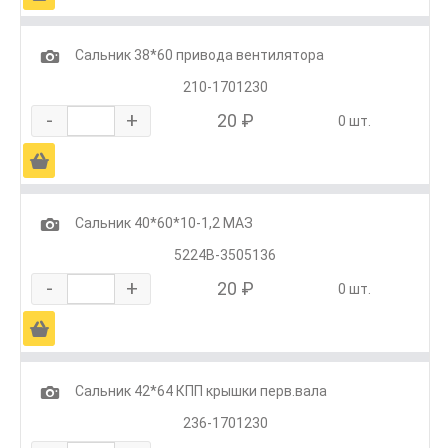
1
Сальник 38*60 привода вентилятора
210-1701230
-
+
20 ₽
0 шт.
Ä
1
Сальник 40*60*10-1,2 МАЗ
5224В-3505136
-
+
20 ₽
0 шт.
Ä
1
Сальник 42*64 КПП крышки перв.вала
236-1701230