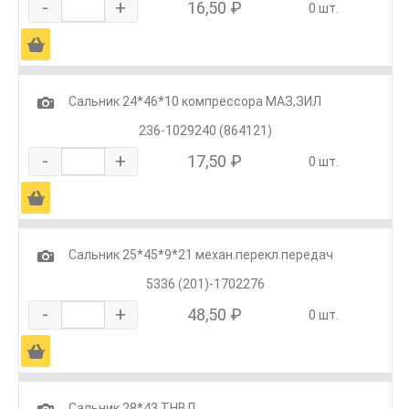
-
+
16,50 ₽
0 шт.
Ä
1
Сальник 24*46*10 компрессора МАЗ,ЗИЛ
236-1029240 (864121)
-
+
17,50 ₽
0 шт.
Ä
1
Сальник 25*45*9*21 механ.перекл.передач
5336 (201)-1702276
-
+
48,50 ₽
0 шт.
Ä
1
Сальник 28*43 ТНВД