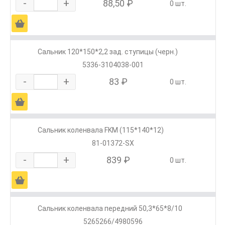
-
+
88,50 ₽
0 шт.
Ä
Сальник 120*150*2,2 зад. ступицы (черн.)
5336-3104038-001
-
+
83 ₽
0 шт.
Ä
Сальник коленвала FKM (115*140*12)
81-01372-SX
-
+
839 ₽
0 шт.
Ä
Сальник коленвала передний 50,3*65*8/10
5265266/4980596