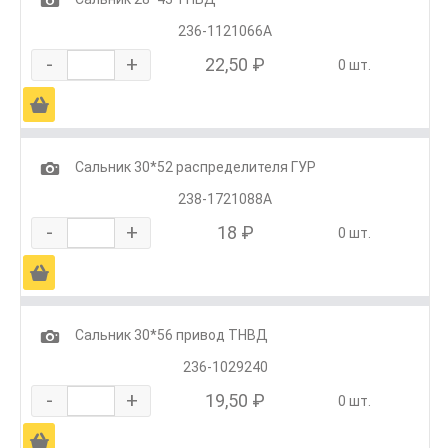
236-1121066А
-
+
22,50 ₽
0 шт.
Ä
1
Сальник 30*52 распределителя ГУР
238-1721088А
-
+
18 ₽
0 шт.
Ä
1
Сальник 30*56 привод ТНВД
236-1029240
-
+
19,50 ₽
0 шт.
Ä