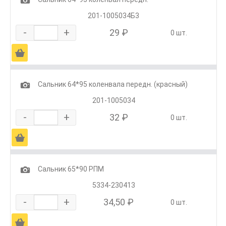
201-1005034Б3
-
+
29 ₽
0 шт.
Ä
1
Сальник 64*95 коленвала передн. (красный)
201-1005034
-
+
32 ₽
0 шт.
Ä
1
Сальник 65*90 РПМ
5334-230413
-
+
34,50 ₽
0 шт.
Ä