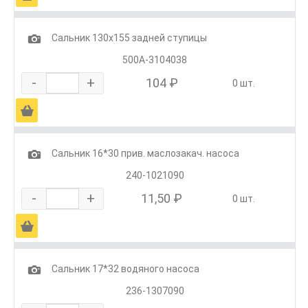
1
Сальник 130х155 задней ступицы
500А-3104038
-
+
104 ₽
0 шт.
Ä
1
Сальник 16*30 прив. маслозакач. насоса
240-1021090
-
+
11,50 ₽
0 шт.
Ä
1
Сальник 17*32 водяного насоса
236-1307090