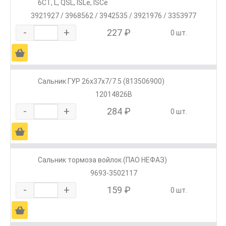
6CT, L, QSL, ISLe, ISCe
3921927 / 3968562 / 3942535 / 3921976 / 3353977
-
+
227 ₽
0 шт.
Ä
Сальник ГУР 26x37x7/7.5 (813506900)
12014826B
-
+
284 ₽
0 шт.
Ä
Сальник тормоза войлок (ПАО НЕФАЗ)
9693-3502117
-
+
159 ₽
0 шт.
Ä