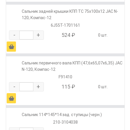
Сальник задней крышки КПП ТС 75х100х12 JAC N-
120, Компас-12
6J55T-1701161
-
+
524 ₽
0 шт.
Ä
Сальник первичного вала КПП (47,6х65,07х6,35) JAC
N-120, Компас-12
F91410
-
+
115 ₽
0 шт.
Ä
Сальник 114*145*14 зад. ступицы (черн.)
210-3104038