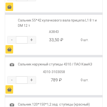
Ä
Сальник 55*42 кулачкового вала прицепа L1 8 т и
DM 12 т
А3843
-
+
33,50 ₽
0 шт.
Ä
1
Сальник наружный ступицы 4310 / ПАО КамАЗ
4310-3103058
-
+
789 ₽
0 шт.
Ä
1
Сальник 120*150*1,2 зад. ступицы (красный)