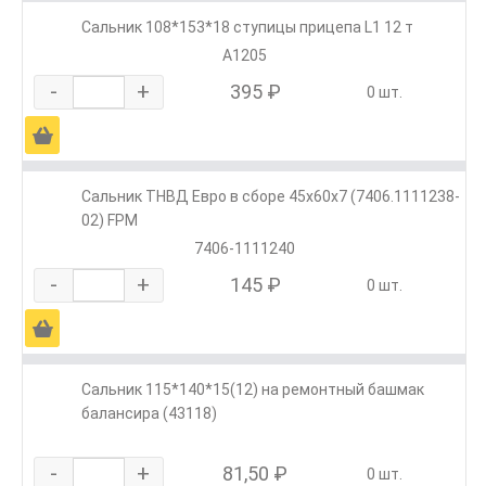
Сальник 108*153*18 ступицы прицепа L1 12 т
A1205
-
+
395 ₽
0 шт.
Ä
Сальник ТНВД Евро в сборе 45х60х7 (7406.1111238-
02) FPM
7406-1111240
-
+
145 ₽
0 шт.
Ä
Сальник 115*140*15(12) на ремонтный башмак
балансира (43118)
-
+
81,50 ₽
0 шт.