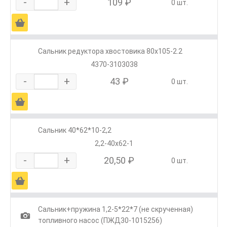
-
+
109 ₽
0 шт.
Ä
Сальник редуктора хвостовика 80х105-2.2
4370-3103038
-
+
43 ₽
0 шт.
Ä
Сальник 40*62*10-2,2
2,2-40х62-1
-
+
20,50 ₽
0 шт.
Ä
Сальник+пружина 1,2-5*22*7 (не скрученная)
1
топливного насос (ПЖД30-1015256)