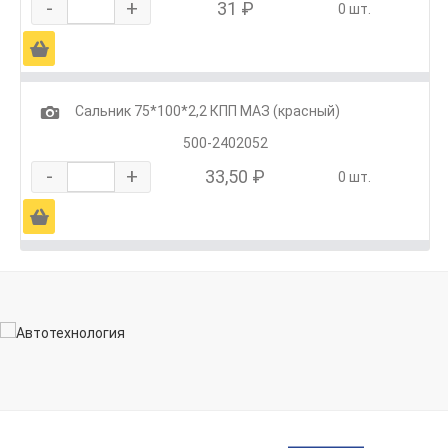
-
+
31 ₽
0 шт.
Ä
1
Сальник 75*100*2,2 КПП МАЗ (красный)
500-2402052
-
+
33,50 ₽
0 шт.
Ä