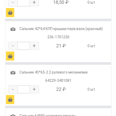
-
+
18,50 ₽
0 шт.
Ä
1
Сальник 42*64 КПП крышки перв.вала (красный)
236-1701230
-
+
21 ₽
0 шт.
Ä
1
Сальник 45*65-2.2 рулевого механизма
64229-3401081
-
+
22 ₽
0 шт.
Ä
1
Сальник 64*95 коленвал передн.