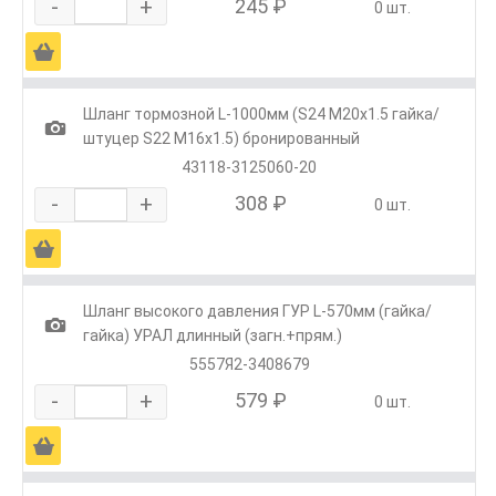
-
+
245 ₽
0 шт.
Ä
Шланг тормозной L-1000мм (S24 М20х1.5 гайка/
1
штуцер S22 M16х1.5) бронированный
43118-3125060-20
-
+
308 ₽
0 шт.
Ä
Шланг высокого давления ГУР L-570мм (гайка/
1
гайка) УРАЛ длинный (загн.+прям.)
5557Я2-3408679
-
+
579 ₽
0 шт.
Ä