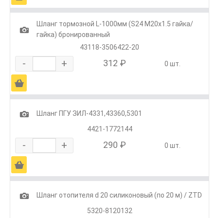
Шланг тормозной L-1000мм (S24 M20x1.5 гайка/
1
гайка) бронированный
43118-3506422-20
-
+
312 ₽
0 шт.
Ä
1
Шланг ПГУ ЗИЛ-4331,43360,5301
4421-1772144
-
+
290 ₽
0 шт.
Ä
1
Шланг отопителя d 20 силиконовый (по 20 м) / ZTD
5320-8120132