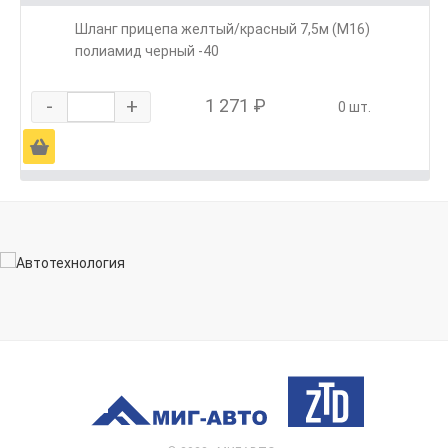
Шланг прицепа желтый/красный 7,5м (М16)
полиамид черный -40
-
+
1 271 ₽
0 шт.
Ä