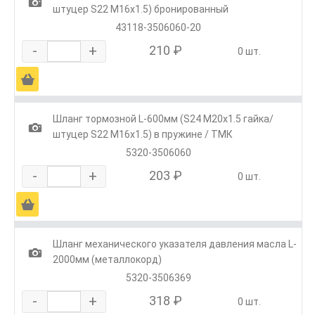
1
штуцер S22 M16х1.5) бронированный
43118-3506060-20
-
+
210 ₽
0 шт.
Ä
Шланг тормозной L-600мм (S24 М20х1.5 гайка/
1
штуцер S22 М16х1.5) в пружине / ТМК
5320-3506060
-
+
203 ₽
0 шт.
Ä
Шланг механического указателя давления масла L-
1
2000мм (металлокорд)
5320-3506369
-
+
318 ₽
0 шт.