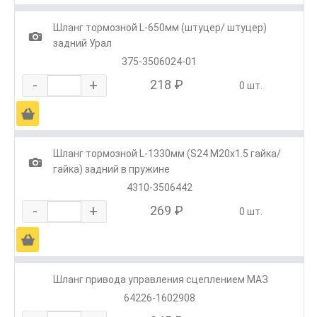
Шланг тормозной L-650мм (штуцер/ штуцер)
1
задний Урал
375-3506024-01
-
+
218 ₽
0 шт.
Ä
Шланг тормозной L-1330мм (S24 М20х1.5 гайка/
1
гайка) задний в пружине
4310-3506442
-
+
269 ₽
0 шт.
Ä
Шланг привода управления сцеплением МАЗ
64226-1602908