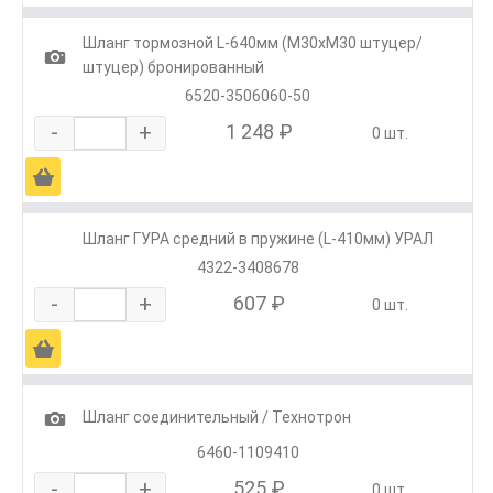
Шланг тормозной L-640мм (М30хМ30 штуцер/
1
штуцер) бронированный
6520-3506060-50
-
+
1 248 ₽
0 шт.
Ä
Шланг ГУРА средний в пружине (L-410мм) УРАЛ
4322-3408678
-
+
607 ₽
0 шт.
Ä
1
Шланг соединительный / Технотрон
6460-1109410
-
+
525 ₽
0 шт.