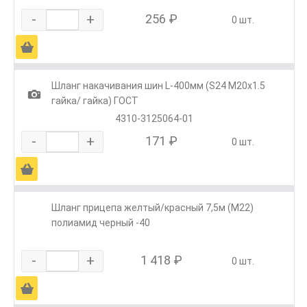
-
+
256 ₽
0 шт.
Ä
Шланг накачивания шин L-400мм (S24 М20х1.5
1
гайка/ гайка) ГОСТ
4310-3125064-01
-
+
171 ₽
0 шт.
Ä
Шланг прицепа желтый/красный 7,5м (М22)
полиамид черный -40
-
+
1 418 ₽
0 шт.
Ä