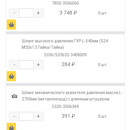
7850-3506060
-
+
3 748 ₽
0 шт.
Ä
Шланг высокого давления ГУР L-540мм (S24
М20х1.5 Гайка/ Гайка)
5336/533632-3408009
-
+
284 ₽
0 шт.
Ä
Шланг механического указателя давления масла L-
1
2700мм (металлокорд) с длинным штуцером
5320-3506369
-
+
391 ₽
0 шт.
Ä