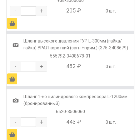
938-3506060
-
+
205 ₽
0 шт.
Ä
Шланг высокого давления ГУР L-300мм (гайка/
1
гайка) УРАЛ короткий (загн.+прям.) (375-3408679)
5557Я2-3408678-01
-
+
482 ₽
0 шт.
Ä
Шланг 1-но цилиндрового компрессора L-1200мм
1
(бронированный)
6520-3506060
-
+
443 ₽
0 шт.
Ä