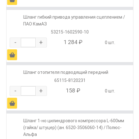
Шланг гибкий привода управления сцеплением /
ПАО КамАЗ
53215-1602590-10
-
+
1 284 ₽
0 шт.
Ä
Шланг отопителя подводящий передний
65115-8120231
-
+
158 ₽
0 шт.
Ä
Шланг 1-но цилиндрового компрессора L-600мм
(гайка/ штуцер) (ан. 6520-3506060-14) / Полюс-
Альфа