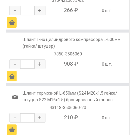
375-4225075-02
-
+
266 ₽
0 шт.
Ä
Шланг 1-но цилиндрового компрессора L-600мм
(гайка/ штуцер)
7850-3506060
-
+
908 ₽
0 шт.
Ä
Шланг тормозной L-650мм (S24 M20х1.5 гайка/
1
штуцер S22 M16х1.5) бронированный /аналог
43118-3506060-20
-
+
210 ₽
0 шт.
Ä