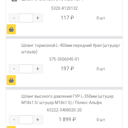
5320-8120132
-
+
117 ₽
0 шт.
Ä
Шланг тормозной L-450мм передний Урал (штуцер/
штуцер)
375-3506045-01
-
+
197 ₽
0 шт.
Ä
Шланг высокого давления ГУР L-350мм (штуцер
М18х1.5/ штуцер М18х1.5) / Полюс-Альфа
65222-3408020-20
-
+
1 899 ₽
0 шт.