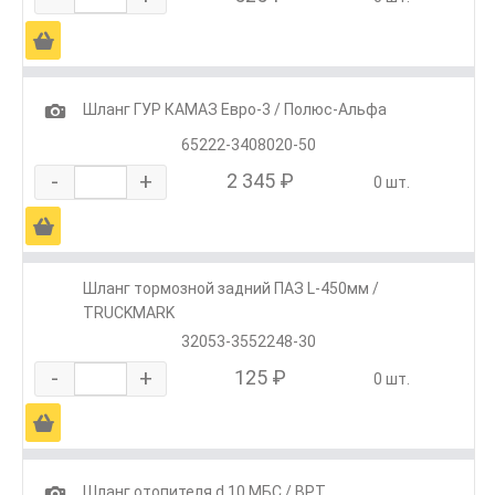
Ä
1
Шланг ГУР КАМАЗ Евро-3 / Полюс-Альфа
65222-3408020-50
-
+
2 345 ₽
0 шт.
Ä
Шланг тормозной задний ПАЗ L-450мм /
TRUCKMARK
32053-3552248-30
-
+
125 ₽
0 шт.
Ä
1
Шланг отопителя d 10 МБС / ВРТ