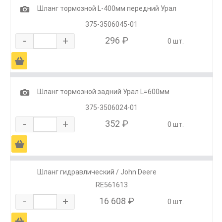
1
Шланг тормозной L-400мм передний Урал
375-3506045-01
-
+
296 ₽
0 шт.
Ä
1
Шланг тормозной задний Урал L=600мм
375-3506024-01
-
+
352 ₽
0 шт.
Ä
Шланг гидравлический / John Deere
RE561613
-
+
16 608 ₽
0 шт.
Ä