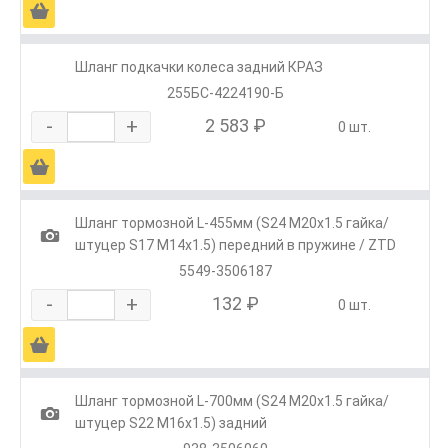
Ä
Шланг подкачки колеса задний КРАЗ
255БС-4224190-Б
-
+
2 583 ₽
0 шт.
Ä
Шланг тормозной L-455мм (S24 М20х1.5 гайка/
1
штуцер S17 М14х1.5) передний в пружине / ZTD
5549-3506187
-
+
132 ₽
0 шт.
Ä
Шланг тормозной L-700мм (S24 М20х1.5 гайка/
1
штуцер S22 М16х1.5) задний