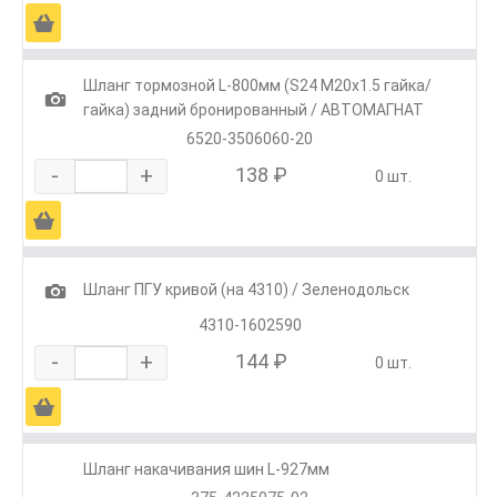
Ä
Шланг тормозной L-800мм (S24 М20х1.5 гайка/
1
гайка) задний бронированный / АВТОМАГНАТ
6520-3506060-20
-
+
138 ₽
0 шт.
Ä
1
Шланг ПГУ кривой (на 4310) / Зеленодольск
4310-1602590
-
+
144 ₽
0 шт.
Ä
Шланг накачивания шин L-927мм