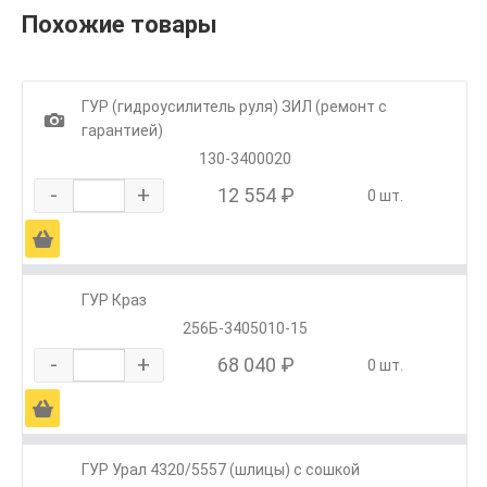
Похожие товары
ГУР (гидроусилитель руля) ЗИЛ (ремонт с
1
гарантией)
130-3400020
-
+
12 554 ₽
0 шт.
Ä
ГУР Краз
256Б-3405010-15
-
+
68 040 ₽
0 шт.
Ä
ГУР Урал 4320/5557 (шлицы) с сошкой