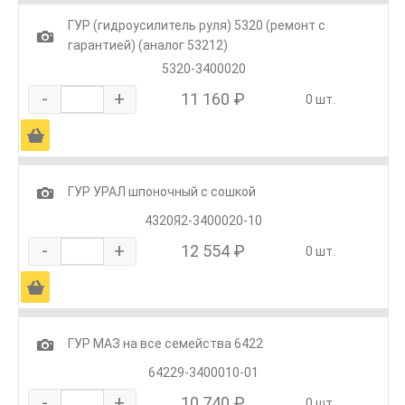
ГУР (гидроусилитель руля) 5320 (ремонт с
1
гарантией) (аналог 53212)
5320-3400020
-
+
11 160 ₽
0 шт.
Ä
1
ГУР УРАЛ шпоночный с сошкой
4320Я2-3400020-10
-
+
12 554 ₽
0 шт.
Ä
1
ГУР МАЗ на все семейства 6422
64229-3400010-01
-
+
10 740 ₽
0 шт.