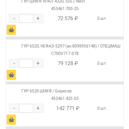
ГУР ШНКФ УРАЛ-4320, 5557, Next
453461.700-25
-
+
72 576 ₽
0 шт.
Ä
ГУР 6520, НЕФАЗ-5297 (ан.8098956148) / СПЕЦМАШ
С700V717-078
-
+
79 128 ₽
0 шт.
Ä
ГУР 6520 ШНКФ / Борисов
453461.425-03
-
+
142 771 ₽
0 шт.
Ä