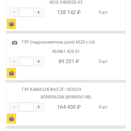
4310-3400020-03
-
+
128 142 ₽
0 шт.
Ä
1
ГУР (гидроусилитель руля) 6520 с/сб.
453461.425-01
-
+
89 201 ₽
0 шт.
Ä
ГУР КАМАЗ,НЕФАЗ ZF / BOSCH
8098956338 (8098956148)
-
+
164 430 ₽
0 шт.
Ä