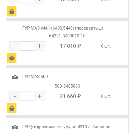
Ä
ГУР МАЗ-МАН (6430,5440) (перевертыш)
64221-3400010-10
-
+
17 010 ₽
0 шт.
Ä
1
ГУР МАЗ 500
503-3405010
-
+
21 660 ₽
0 шт.
Ä
1
ГУР (гидроусилитель руля) 4310 / г.Борисов