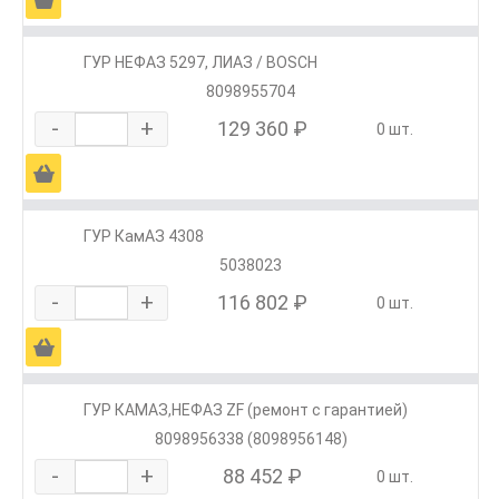
ГУР НЕФАЗ 5297, ЛИАЗ / BOSCH
8098955704
-
+
129 360 ₽
0 шт.
Ä
ГУР КамАЗ 4308
5038023
-
+
116 802 ₽
0 шт.
Ä
ГУР КАМАЗ,НЕФАЗ ZF (ремонт с гарантией)
8098956338 (8098956148)
-
+
88 452 ₽
0 шт.