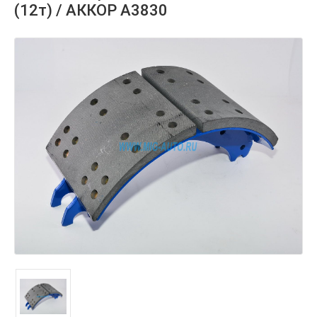
(12т) / АККОР А3830