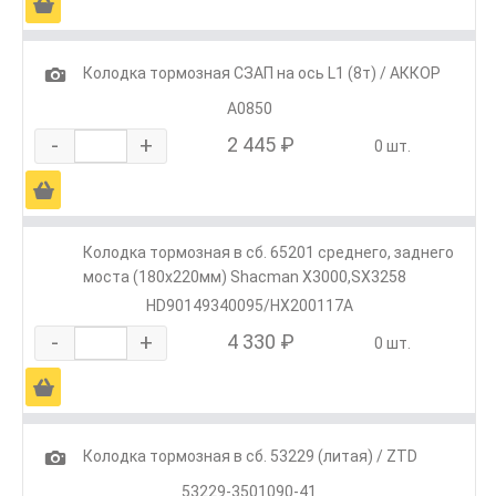
Ä
1
Колодка тормозная СЗАП на ось L1 (8т) / АККОР
А0850
-
+
2 445 ₽
0 шт.
Ä
Колодка тормозная в сб. 65201 среднего, заднего
моста (180х220мм) Shacman X3000,SX3258
HD90149340095/HX200117A
-
+
4 330 ₽
0 шт.
Ä
1
Колодка тормозная в сб. 53229 (литая) / ZTD
53229-3501090-41