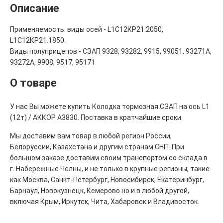
Описание
Применяемость: виды осей - L1С12КР21.2050,
L1С12КР21.1850.
Виды полуприцепов - СЗАП 9328, 93282, 9915, 99051, 93271А,
93272А, 9908, 9517, 95171
О товаре
У нас Вы можете купить Колодка тормозная СЗАП на ось L1
(12т) / АККОР А3830. Поставка в кратчайшие сроки.
Мы доставим вам товар в любой регион России,
Белоруссии, Казахстана и другим странам СНГ!. При
большом заказе доставим своим транспортом со склада в
г. Набережные Челны, и не только в крупные регионы, такие
как Москва, Санкт-Петербург, Новосибирск, Екатеринбург,
Барнаул, Новокузнецк, Кемерово но и в любой другой,
включая Крым, Иркутск, Чита, Хабаровск и Владивосток.