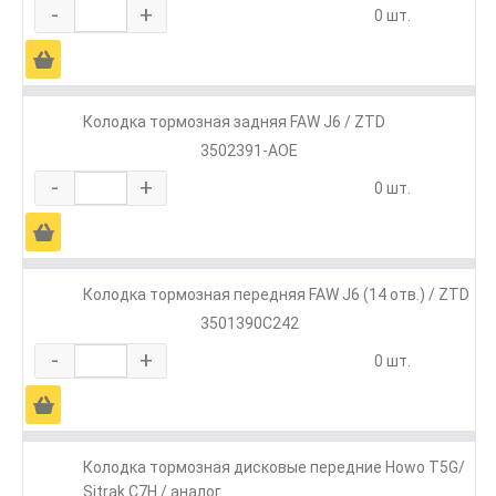
-
+
0 шт.
Ä
Колодка тормозная задняя FAW J6 / ZTD
3502391-AOE
-
+
0 шт.
Ä
Колодка тормозная передняя FAW J6 (14 отв.) / ZTD
3501390C242
-
+
0 шт.
Ä
Колодка тормозная дисковые передние Howo T5G/
Sitrak C7H / аналог