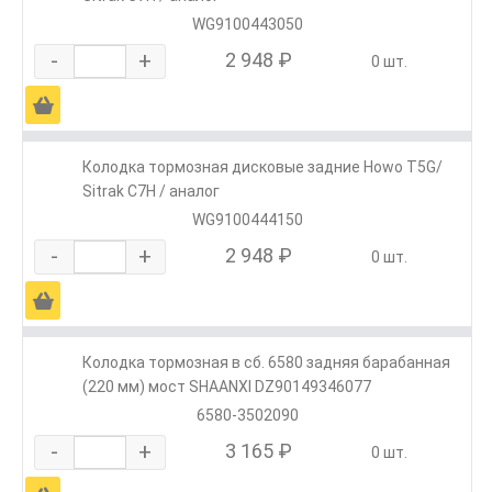
WG9100443050
-
+
2 948 ₽
0 шт.
Ä
Колодка тормозная дисковые задние Howo T5G/
Sitrak C7H / аналог
WG9100444150
-
+
2 948 ₽
0 шт.
Ä
Колодка тормозная в сб. 6580 задняя барабанная
(220 мм) мост SHAANXI DZ90149346077
6580-3502090
-
+
3 165 ₽
0 шт.