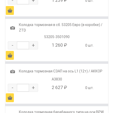
-
+
1 239 ₽
0 шт.
Ä
Колодка тормозная в сб. 53205 Евро (в коробке) /
1
ZTD
53205-3501090
-
+
1 260 ₽
0 шт.
Ä
1
Колодка тормозная СЗАП на ось L1 (12т) / АККОР
А3830
-
+
2 627 ₽
0 шт.
Ä
Колодка тормозная барабанного типа на оси BPW