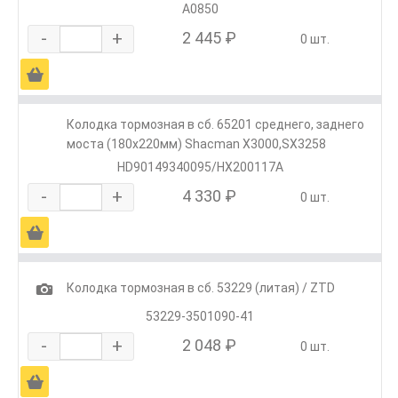
А0850
-
+
2 445 ₽
0 шт.
Ä
Колодка тормозная в сб. 65201 среднего, заднего
моста (180х220мм) Shacman X3000,SX3258
HD90149340095/HX200117A
-
+
4 330 ₽
0 шт.
Ä
1
Колодка тормозная в сб. 53229 (литая) / ZTD
53229-3501090-41
-
+
2 048 ₽
0 шт.
Ä