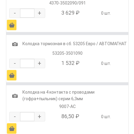
4370-3502090/091
-
+
3 629 ₽
0 шт.
Ä
1
Колодка тормозная в сб. 53205 Евро / АВТОМАГНАТ
53205-3501090
-
+
1 532 ₽
0 шт.
Ä
Колодка на 4 контакта с проводами
1
(гофра+пыльник) серии 6,3мм
9007-АС
-
+
86,50 ₽
0 шт.
Ä