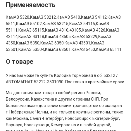
Применяемость
КамАЗ 5320,КамАЗ 53212,КамАЗ 5410,КамАЗ 54112,КамАЗ
5511,КамАЗ 55102,КамАЗ 53215,КамАЗ 54115,КамАЗ
55111,КамАЗ 65115,КамАЗ 4310,43105,КамАЗ 4326,КамАЗ
43114,КамАЗ 43118,КамАЗ 43505,КамАЗ 53229,КамАЗ
4350,КамАЗ 5350,КамАЗ 6350,КамАЗ 43501,КамАЗ
53501,КамАЗ 53504,КамАЗ 63501,КамАЗ 6450,КамАЗ 65111
О товаре
У нас Вы можете купить Колодка тормозная в сб. 53212 /
АВТОМАГНАТ 53212-3501090. Поставка в кратчайшие сроки.
Мы доставим вам товар в любой регион России,
Белоруссии, Казахстана и другим странам СНГ!. При
большом заказе доставим своим транспортом со склада в
г. Набережные Челны, и не только в крупные регионы, такие
как Москва, Санкт-Петербург, Новосибирск, Екатеринбург,
Барнаул, Новокузнецк, Кемерово но и в любой другой,