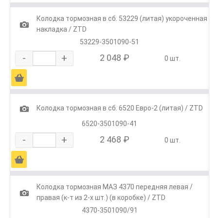
Колодка тормозная в сб. 53229 (литая) укороченная
1
накладка / ZTD
53229-3501090-51
-
+
2 048 ₽
0 шт.
Ä
1
Колодка тормозная в сб. 6520 Евро-2 (литая) / ZTD
6520-3501090-41
-
+
2 468 ₽
0 шт.
Ä
Колодка тормозная МАЗ 4370 передняя левая /
1
правая (к-т из 2-х шт.) (в коробке) / ZTD
4370-3501090/91