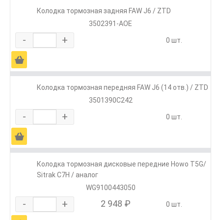
Колодка тормозная задняя FAW J6 / ZTD
3502391-AOE
-
+
0 шт.
Ä
Колодка тормозная передняя FAW J6 (14 отв.) / ZTD
3501390C242
-
+
0 шт.
Ä
Колодка тормозная дисковые передние Howo T5G/
Sitrak C7H / аналог
WG9100443050
-
+
2 948 ₽
0 шт.