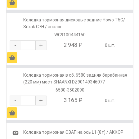
Ä
Колодка тормозная дисковые задние Howo T5G/
Sitrak C7H / аналог
WG9100444150
-
+
2 948 ₽
0 шт.
Ä
Колодка тормозная в сб. 6580 задняя барабанная
(220 мм) мост SHAANXI DZ90149346077
6580-3502090
-
+
3 165 ₽
0 шт.
Ä
1
Колодка тормозная СЗАП на ось L1 (8т) / АККОР