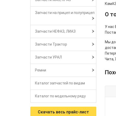
КамАЗ
Запчасти на прицеп и полуприцеп
О т
У нас 
Запчасти НЕФАЗ, ЛИАЗ
Поста
Мы дос
Запчасти Трактор
достав
Петерб
Запчасти УРАЛ
Чита, 
Ремни
Пох
Каталог запчастей по видам
Каталог по модельному ряду
Скачать весь прайс-лист