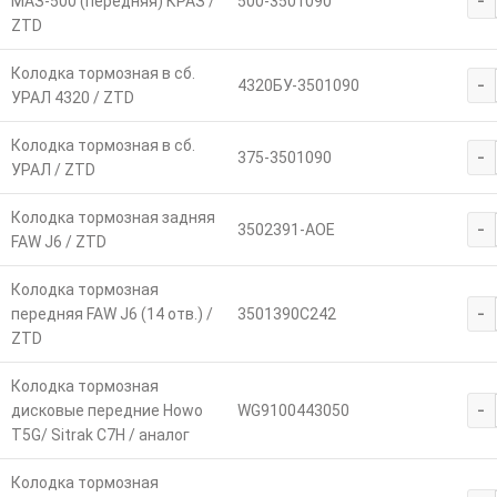
-
МАЗ-500 (передняя) КРАЗ /
500-3501090
ZTD
Колодка тормозная в сб.
-
4320БУ-3501090
УРАЛ 4320 / ZTD
Колодка тормозная в сб.
-
375-3501090
УРАЛ / ZTD
Колодка тормозная задняя
-
3502391-AOE
FAW J6 / ZTD
Колодка тормозная
-
передняя FAW J6 (14 отв.) /
3501390C242
ZTD
Колодка тормозная
-
дисковые передние Howo
WG9100443050
T5G/ Sitrak C7H / аналог
Колодка тормозная