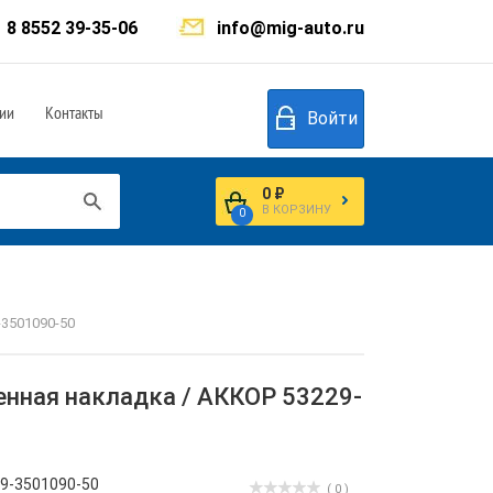
8 8552 39-35-06
info@mig-auto.ru
ии
Контакты
Войти
0 ₽
В КОРЗИНУ
0
-3501090-50
ченная накладка / АККОР 53229-
9-3501090-50
( 0 )