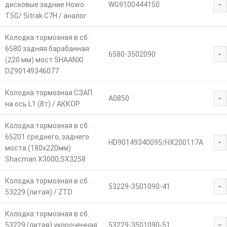
-
дисковые задние Howo
WG9100444150
T5G/ Sitrak C7H / аналог
Колодка тормозная в сб.
6580 задняя барабанная
-
6580-3502090
(220 мм) мост SHAANXI
DZ90149346077
Колодка тормозная СЗАП
-
А0850
на ось L1 (8т) / АККОР
Колодка тормозная в сб.
65201 среднего, заднего
-
HD90149340095/HX200117A
моста (180х220мм)
Shacman X3000,SX3258
Колодка тормозная в сб.
-
53229-3501090-41
53229 (литая) / ZTD
Колодка тормозная в сб.
-
53229 (литая) укороченная
53229-3501090-51