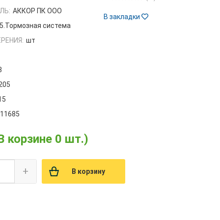
ЛЬ:
АККОР ПК ООО
В закладки
5.Тормозная система
РЕНИЯ:
шт
8
.205
15
011685
В корзине 0 шт.)
+
В корзину