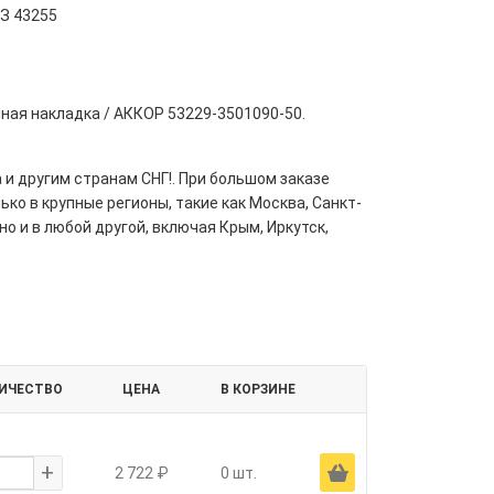
З 43255
нная накладка / АККОР 53229-3501090-50.
 и другим странам СНГ!. При большом заказе
ко в крупные регионы, такие как Москва, Санкт-
но и в любой другой, включая Крым, Иркутск,
ИЧЕСТВО
ЦЕНА
В КОРЗИНЕ
+
Ä
2 722 ₽
0 шт.