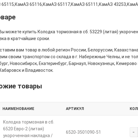
 65115,КамАЗ 65116,КамАЗ 65117,КамАЗ 65111,КамАЗ 43253,КамА
оваре
Вы можете купить Колодка тормозная в сб. 53229 (литая) укороче
вка в кратчайшие сроки.
тавим вам товар в любой регион России, Белоруссии, Казахстана
им своим транспортом со склада в г. Набережные Челны, и не толь
ург, Новосибирск, Екатеринбург, Барнаул, Новокузнецк, Кемерово 
Хабаровск и Владивосток.
ожие товары
НАИМЕНОВАНИЕ
АРТИКУЛ
КОЛ
Колодка тормозная в сб.
6520 Евро-2 (литая)
-
6520-3501090-51
укороченная накладка /