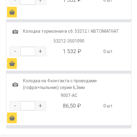
0 шт.
Ä
1
Колодка тормозная в сб. 53212 / АВТОМАГНАТ
53212-3501090
-
+
1 532 ₽
0 шт.
Ä
Колодка на 4 контакта с проводами
1
(гофра+пыльник) серии 6,3мм
9007-АС
-
+
86,50 ₽
0 шт.
Ä