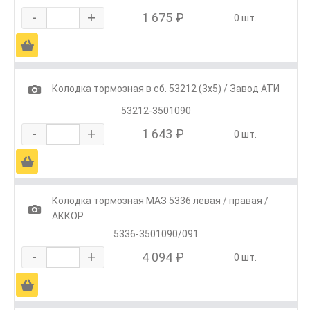
-
+
1 675 ₽
0 шт.
Ä
1
Колодка тормозная в сб. 53212 (3х5) / Завод АТИ
53212-3501090
-
+
1 643 ₽
0 шт.
Ä
Колодка тормозная МАЗ 5336 левая / правая /
1
АККОР
5336-3501090/091
-
+
4 094 ₽
0 шт.
Ä