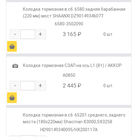
Колодка тормозная в сб. 6580 задняя барабанная
(220 мм) мост SHAANXI DZ90149346077
6580-3502090
-
+
3 165 ₽
0 шт.
Ä
1
Колодка тормозная СЗАП на ось L1 (8т) / АККОР
А0850
-
+
2 445 ₽
0 шт.
Ä
Колодка тормозная в сб. 65201 среднего, заднего
моста (180х220мм) Shacman X3000,SX3258
HD90149340095/HX200117A