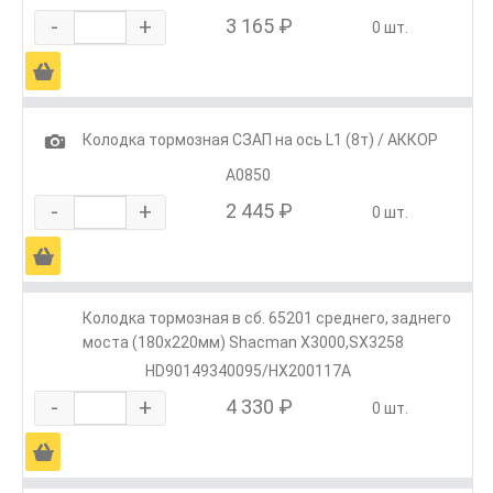
-
+
3 165 ₽
0 шт.
Ä
1
Колодка тормозная СЗАП на ось L1 (8т) / АККОР
А0850
-
+
2 445 ₽
0 шт.
Ä
Колодка тормозная в сб. 65201 среднего, заднего
моста (180х220мм) Shacman X3000,SX3258
HD90149340095/HX200117A
-
+
4 330 ₽
0 шт.
Ä