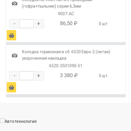
1
(гофра+пыльник) серии 6,3мм
9007-АС
-
+
86,50 ₽
0 шт.
Ä
Колодка тормозная в сб. 6520 Евро-2 (литая)
1
укороченная накладка
6520-3501090-51
-
+
3 380 ₽
0 шт.
Ä