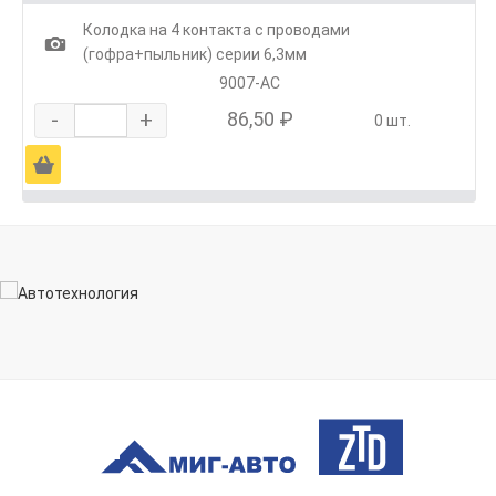
Колодка на 4 контакта с проводами
1
(гофра+пыльник) серии 6,3мм
9007-АС
-
+
86,50 ₽
0 шт.
Ä