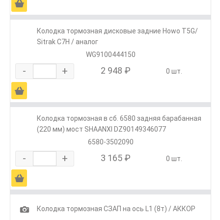
Ä
Колодка тормозная дисковые задние Howo T5G/
Sitrak C7H / аналог
WG9100444150
-
+
2 948 ₽
0 шт.
Ä
Колодка тормозная в сб. 6580 задняя барабанная
(220 мм) мост SHAANXI DZ90149346077
6580-3502090
-
+
3 165 ₽
0 шт.
Ä
1
Колодка тормозная СЗАП на ось L1 (8т) / АККОР