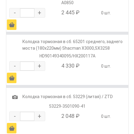
А0850
-
+
2 445 ₽
0 шт.
Ä
Колодка тормозная в сб. 65201 среднего, заднего
моста (180х220мм) Shacman X3000,SX3258
HD90149340095/HX200117A
-
+
4 330 ₽
0 шт.
Ä
1
Колодка тормозная в сб. 53229 (литая) / ZTD
53229-3501090-41
-
+
2 048 ₽
0 шт.
Ä