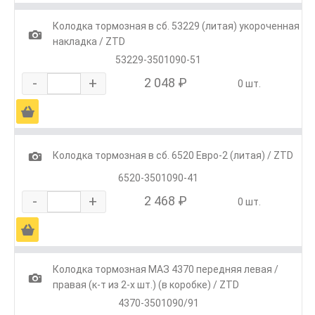
Колодка тормозная в сб. 53229 (литая) укороченная
1
накладка / ZTD
53229-3501090-51
-
+
2 048 ₽
0 шт.
Ä
1
Колодка тормозная в сб. 6520 Евро-2 (литая) / ZTD
6520-3501090-41
-
+
2 468 ₽
0 шт.
Ä
Колодка тормозная МАЗ 4370 передняя левая /
1
правая (к-т из 2-х шт.) (в коробке) / ZTD
4370-3501090/91