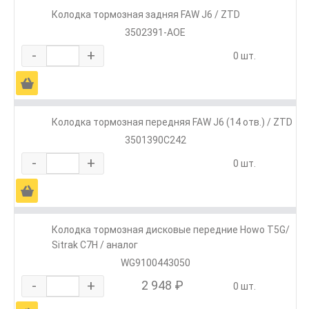
Колодка тормозная задняя FAW J6 / ZTD
3502391-AOE
-
+
0 шт.
Ä
Колодка тормозная передняя FAW J6 (14 отв.) / ZTD
3501390C242
-
+
0 шт.
Ä
Колодка тормозная дисковые передние Howo T5G/
Sitrak C7H / аналог
WG9100443050
-
+
2 948 ₽
0 шт.