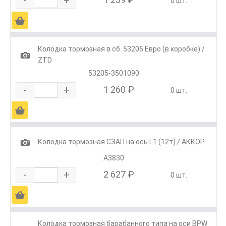
0 шт.
Ä
Колодка тормозная в сб. 53205 Евро (в коробке) /
1
ZTD
53205-3501090
-
+
1 260 ₽
0 шт.
Ä
1
Колодка тормозная СЗАП на ось L1 (12т) / АККОР
А3830
-
+
2 627 ₽
0 шт.
Ä
Колодка тормозная барабанного типа на оси BPW