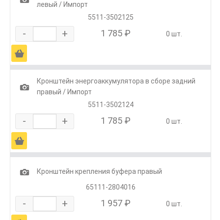
левый / Импорт
5511-3502125
-
+
1 785 ₽
0 шт.
Ä
Кронштейн энергоаккумулятора в сборе задний
1
правый / Импорт
5511-3502124
-
+
1 785 ₽
0 шт.
Ä
1
Кронштейн крепления буфера правый
65111-2804016
-
+
1 957 ₽
0 шт.