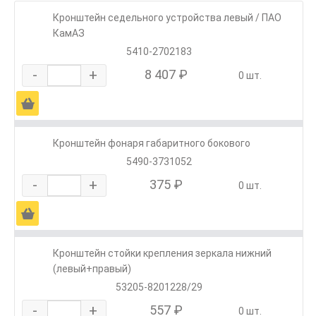
Кронштейн седельного устройства левый / ПАО
КамАЗ
5410-2702183
-
+
8 407 ₽
0 шт.
Ä
Кронштейн фонаря габаритного бокового
5490-3731052
-
+
375 ₽
0 шт.
Ä
Кронштейн стойки крепления зеркала нижний
(левый+правый)
53205-8201228/29
-
+
557 ₽
0 шт.