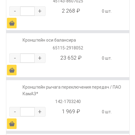
45143-8607025
-
+
2 268 ₽
0 шт.
Ä
Кронштейн оси балансира
65115-2918052
-
+
23 652 ₽
0 шт.
Ä
Кронштейн рычага переключения передач / ПАО
КамАЗ*
142-1703240
-
+
1 969 ₽
0 шт.
Ä