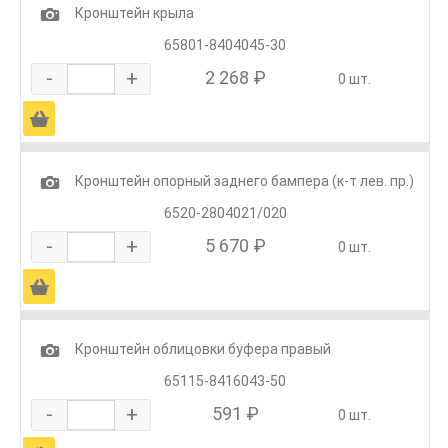
1
Кронштейн крыла
65801-8404045-30
-
+
2 268 ₽
0 шт.
Ä
1
Кронштейн опорный заднего бампера (к-т лев. пр.)
6520-2804021/020
-
+
5 670 ₽
0 шт.
Ä
1
Кронштейн облицовки буфера правый
65115-8416043-50
-
+
591 ₽
0 шт.