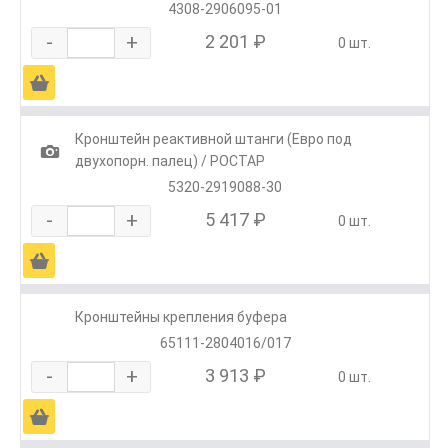
4308-2906095-01
-
+
2 201 ₽
0 шт.
Ä
Кронштейн реактивной штанги (Евро под
1
двухопорн. палец) / РОСТАР
5320-2919088-30
-
+
5 417 ₽
0 шт.
Ä
Кронштейны крепления буфера
65111-2804016/017
-
+
3 913 ₽
0 шт.
Ä