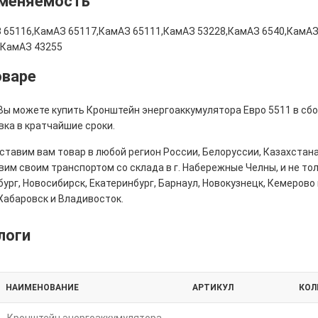
меняемость
 65116,КамАЗ 65117,КамАЗ 65111,КамАЗ 53228,КамАЗ 6540,КамАЗ
,КамАЗ 43255
оваре
 Вы можете купить Кронштейн энергоаккумулятора Евро 5511 в сбо
вка в кратчайшие сроки.
тавим вам товар в любой регион России, Белоруссии, Казахстана
им своим транспортом со склада в г. Набережные Челны, и не толь
ург, Новосибирск, Екатеринбург, Барнаул, Новокузнецк, Кемерово 
Хабаровск и Владивосток.
логи
НАИМЕНОВАНИЕ
АРТИКУЛ
КОЛ