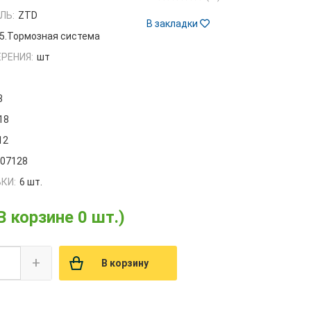
ЛЬ:
ZTD
В закладки
5.Тормозная система
РЕНИЯ:
шт
3
18
12
007128
КИ:
6 шт.
В корзине 0 шт.)
+
В корзину