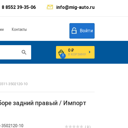
8 8552 39-35-06
info@mig-auto.ru
ии
Контакты
Войти
0 ₽
В КОРЗИНУ
0
5511-3502120-10
боре задний правый / Импорт
-3502120-10
( 0 )