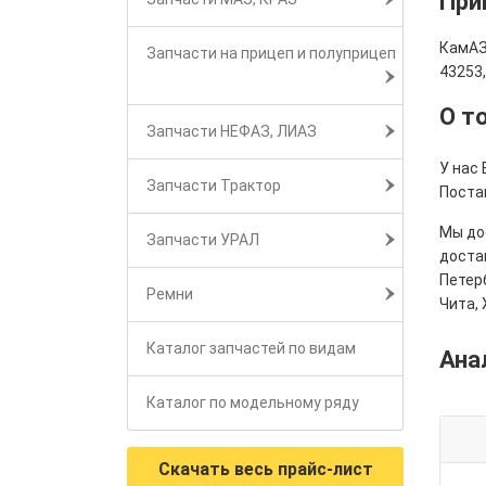
При
КамАЗ
Запчасти на прицеп и полуприцеп
43253
О т
Запчасти НЕФАЗ, ЛИАЗ
У нас
Запчасти Трактор
Поста
Мы дос
Запчасти УРАЛ
достав
Петерб
Ремни
Чита, 
Каталог запчастей по видам
Ана
Каталог по модельному ряду
Скачать весь прайс-лист