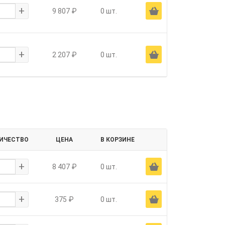
+
Ä
9 807 ₽
0 шт.
+
Ä
2 207 ₽
0 шт.
ИЧЕСТВО
ЦЕНА
В КОРЗИНЕ
+
Ä
8 407 ₽
0 шт.
+
Ä
375 ₽
0 шт.