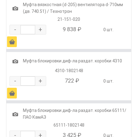
Муфта вязкостная (d-205) вентилятора d-710мм
1
(дв. 740.51) / Технотрон
21-151-020
-
+
9 838 ₽
0 шт.
Ä
1
Муфта блокировки диф-ла раздат. коробки 4310
4310-1802148
-
+
722 ₽
0 шт.
Ä
Муфта блокировки диф-ла раздат. коробки 65111/
1
ПАО КамАЗ
65111-1802148
-
+
3 425 ₽
0 шт.