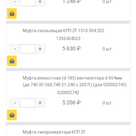
-
+
1 248 ₽
0 шт.
Ä
Муфта скользящая КПП ZF 1310 304 202
1356304023
-
+
5 630 ₽
0 шт.
Ä
Муфта вязкостная (d-185) вентилятора d-654мм
(дв.740.30-260,740.31-240 с 2007г) (для 020002743)
020002742
-
+
5 206 ₽
0 шт.
Ä
Муфта синхронизатора КПП ZF