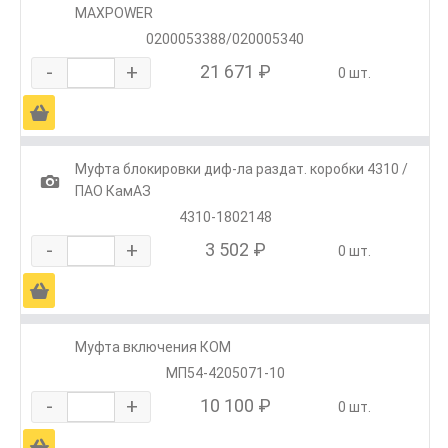
MAXPOWER
0200053388/020005340
-
+
21 671 ₽
0 шт.
Ä
Муфта блокировки диф-ла раздат. коробки 4310 /
1
ПАО КамАЗ
4310-1802148
-
+
3 502 ₽
0 шт.
Ä
Муфта включения КОМ
МП54-4205071-10
-
+
10 100 ₽
0 шт.
Ä