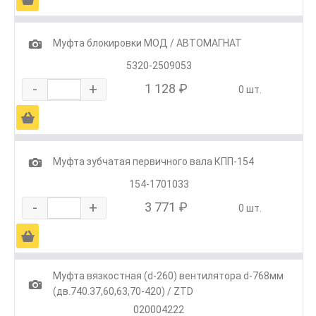
1
Муфта блокировки МОД / АВТОМАГНАТ
5320-2509053
-
+
1 128 ₽
0 шт.
Ä
1
Муфта зубчатая первичного вала КПП-154
154-1701033
-
+
3 771 ₽
0 шт.
Ä
Муфта вязкостная (d-260) вентилятора d-768мм
1
(дв.740.37,60,63,70-420) / ZTD
020004222