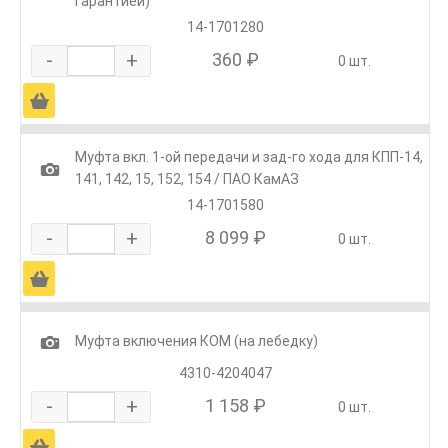
гарантией)
14-1701280
-
+
360 ₽
0 шт.
Ä
Муфта вкл. 1-ой передачи и зад-го хода для КПП-14,
1
141, 142, 15, 152, 154 / ПАО КамАЗ
14-1701580
-
+
8 099 ₽
0 шт.
Ä
1
Муфта включения КОМ (на лебедку)
4310-4204047
-
+
1 158 ₽
0 шт.
Ä