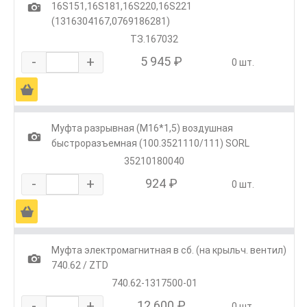
1
16S151,16S181,16S220,16S221
(1316304167,0769186281)
ТЗ.167032
-
+
5 945 ₽
0 шт.
Ä
Муфта разрывная (М16*1,5) воздушная
1
быстроразъемная (100.3521110/111) SORL
35210180040
-
+
924 ₽
0 шт.
Ä
Муфта электромагнитная в сб. (на крыльч. вентил)
1
740.62 / ZTD
740.62-1317500-01
-
+
12 600 ₽
0 шт.