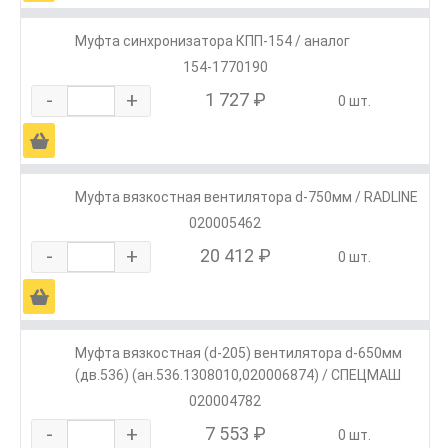
Муфта синхронизатора КПП-154 / аналог
154-1770190
-
+
1 727 ₽
0 шт.
Ä
Муфта вязкостная вентилятора d-750мм / RADLINE
020005462
-
+
20 412 ₽
0 шт.
Ä
Муфта вязкостная (d-205) вентилятора d-650мм
(дв.536) (ан.536.1308010,020006874) / СПЕЦМАШ
020004782
-
+
7 553 ₽
0 шт.