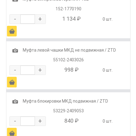
152-1770190
-
+
1 134 ₽
0 шт.
Ä
1
Муфта левой чашки МКД не подвижная / ZTD
55102-2403026
-
+
998 ₽
0 шт.
Ä
1
Муфта блокировки МКД подвижная / ZTD
53229-2409053
-
+
840 ₽
0 шт.
Ä