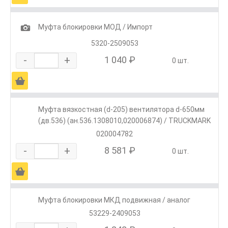
1
Муфта блокировки МОД / Импорт
5320-2509053
-
+
1 040 ₽
0 шт.
Ä
Муфта вязкостная (d-205) вентилятора d-650мм
(дв.536) (ан.536.1308010,020006874) / TRUCKMARK
020004782
-
+
8 581 ₽
0 шт.
Ä
Муфта блокировки МКД подвижная / аналог
53229-2409053