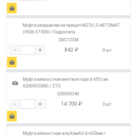
Ä
Муфта разрывная на прицеп М27х1,5 АВТОМАТ
(У.036.57.000) / Гидросила
QRC12СМ
-
+
842 ₽
0 шт.
Ä
Муфта вязкостная вентилятора d-650 (ан.
1
0200053388) / ZTD
020005340
-
+
14 700 ₽
0 шт.
Ä
Муфта вязкостная а/м КамАЗ d=650мм /