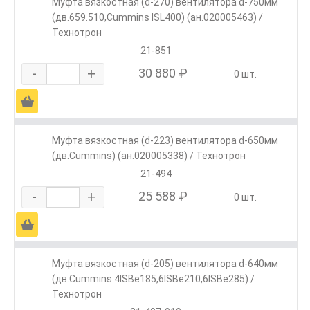
Муфта вязкостная (d-270) вентилятора d-750мм
(дв.659.510,Cummins ISL400) (ан.020005463) /
Технотрон
21-851
-
+
30 880 ₽
0 шт.
Ä
Муфта вязкостная (d-223) вентилятора d-650мм
(дв.Cummins) (ан.020005338) / Технотрон
21-494
-
+
25 588 ₽
0 шт.
Ä
Муфта вязкостная (d-205) вентилятора d-640мм
(дв.Cummins 4ISBe185,6ISBe210,6ISBe285) /
Технотрон