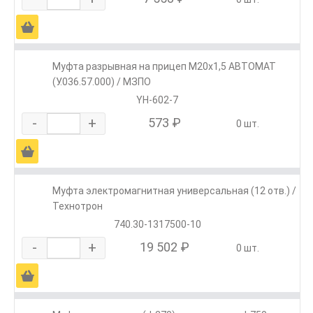
Ä
Муфта разрывная на прицеп М20х1,5 АВТОМАТ
(У.036.57.000) / МЗПО
YH-602-7
-
+
573 ₽
0 шт.
Ä
Муфта электромагнитная универсальная (12 отв.) /
Технотрон
740.30-1317500-10
-
+
19 502 ₽
0 шт.
Ä