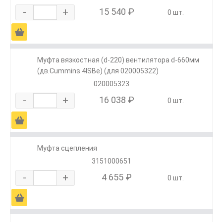
-
+
15 540 ₽
0 шт.
Ä
Муфта вязкостная (d-220) вентилятора d-660мм
(дв.Cummins 4ISBe) (для 020005322)
020005323
-
+
16 038 ₽
0 шт.
Ä
Муфта сцепления
3151000651
-
+
4 655 ₽
0 шт.
Ä