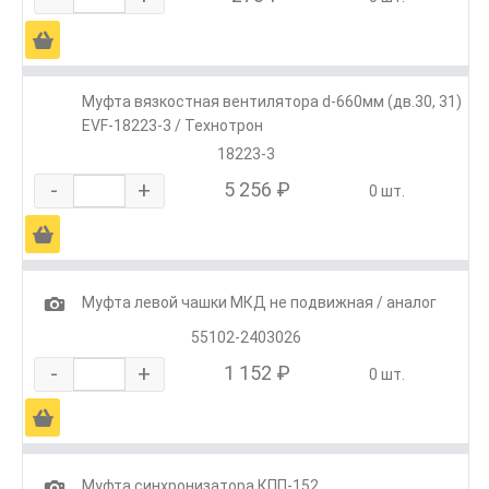
Ä
Муфта вязкостная вентилятора d-660мм (дв.30, 31)
EVF-18223-3 / Технотрон
18223-3
-
+
5 256 ₽
0 шт.
Ä
1
Муфта левой чашки МКД не подвижная / аналог
55102-2403026
-
+
1 152 ₽
0 шт.
Ä
1
Муфта синхронизатора КПП-152