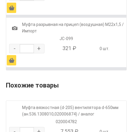
Ä
Муфта разрывная на прицеп (воздушная) М22х1,5 /
1
Импорт
JC-099
-
+
321 ₽
0 шт.
Ä
Похожие товары
Муфта вязкостная (d-205) вентилятора d-650мм
(ан.536.1308010,020006874) / аналог
020004782
-
+
7 553 ₽
0 шт.