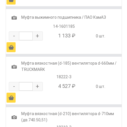
1
Муфта выжимного подшипника / ПАО КамАЗ
14-1601185
-
+
1 133 ₽
0 шт.
Ä
Муфта вязкостная (d-185) вентилятора d-660мм /
1
TRUCKMARK
18222-3
-
+
4 527 ₽
0 шт.
Ä
Муфта вязкостная (d-210) вентилятора d-710мм
1
(дв.740.50,51)