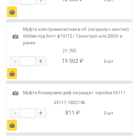
Ä
Муфта электромагнитная в сб. (на крыльч. вентил)
1
660мм под болт ф10/12 / Технотрон а/м 2005г и
ранее
21-705
-
+
19 502 ₽
0 шт.
Ä
1
Муфта блокировки диф-ла раздат. коробки 65111
65111-1802148
-
+
811 ₽
0 шт.
Ä