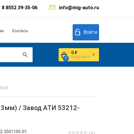
8 8552 39-35-06
info@mig-auto.ru
ии
Контакты
Войти
0 ₽
В КОРЗИНУ
0
05-01
13мм) / Завод АТИ 53212-
2-3501105-01
( 0 )