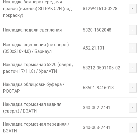
Накладка бампера передняя
-
правая (нижняя) SITRAK C7H (под
812W41610-0228
покраску)
-
Накладка педали сцепления
5320-1602048
Накладка сцепления (не сверл.)
-
A52.21.101
(350х210х4,0) / Барнаул
Накладка тормозная 5320 (сверл.,
-
53212-3501105-02
расточ.17/11,8) / УралАТИ
Накладка облицовки буфера /
-
63501-8416018
РОСТАР
Накладка тормозная задняя
-
340-002-2441
(сверл.) / БЗАТИ
Накладка тормозная передняя /
-
340-003-2441
БЗАТИ