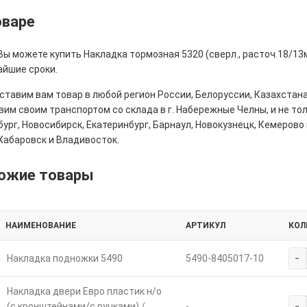
оваре
Вы можете купить Накладка тормозная 5320 (сверл., расточ.18/13
айшие сроки.
тавим вам товар в любой регион России, Белоруссии, Казахстана
им своим транспортом со склада в г. Набережные Челны, и не толь
ург, Новосибирск, Екатеринбург, Барнаул, Новокузнецк, Кемерово 
Хабаровск и Владивосток.
ожие товары
НАИМЕНОВАНИЕ
АРТИКУЛ
КОЛ
-
Накладка подножки 5490
5490-8405017-10
Накладка двери Евро пластик н/о
-
(с кронштейнами/с ручками) /
-