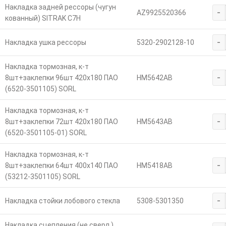
Накладка задней рессоры (чугун
-
AZ9925520366
кованный) SITRAK C7H
-
Накладка ушка рессоры
5320-2902128-10
Накладка тормозная, к-т
-
8шт+заклепки 96шт 420х180 ПАО
HM5642AB
(6520-3501105) SORL
Накладка тормозная, к-т
-
8шт+заклепки 72шт 420х180 ПАО
HM5643AB
(6520-3501105-01) SORL
Накладка тормозная, к-т
-
8шт+заклепки 64шт 400х140 ПАО
HM5418AB
(53212-3501105) SORL
-
Накладка стойки лобового стекла
5308-5301350
Накладка сцепления (не сверл.)