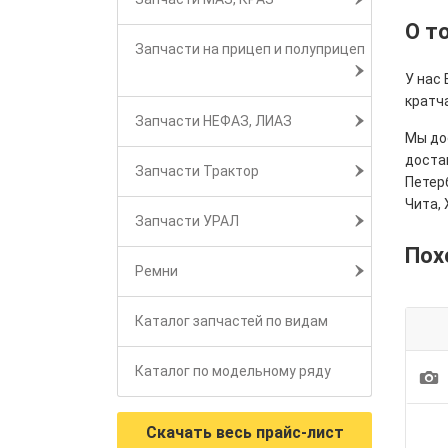
О т
Запчасти на прицеп и полуприцеп
У нас 
кратч
Запчасти НЕФАЗ, ЛИАЗ
Мы дос
достав
Запчасти Трактор
Петерб
Чита, 
Запчасти УРАЛ
Пох
Ремни
Каталог запчастей по видам
Каталог по модельному ряду
1
Скачать весь прайс-лист