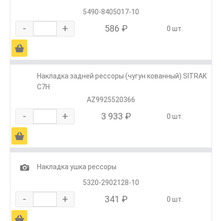
5490-8405017-10
-
+
586 ₽
0 шт.
Ä
Накладка задней рессоры (чугун кованный) SITRAK
C7H
AZ9925520366
-
+
3 933 ₽
0 шт.
Ä
1
Накладка ушка рессоры
5320-2902128-10
-
+
341 ₽
0 шт.
Ä