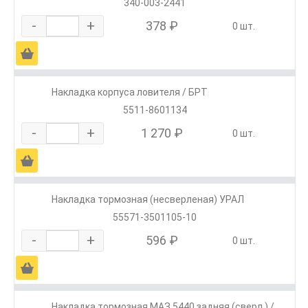
340-003-2441
-
+
378 ₽
0 шт.
Ä
Накладка корпуса ловителя / БРТ
5511-8601134
-
+
1 270 ₽
0 шт.
Ä
Накладка тормозная (несверленая) УРАЛ
55571-3501105-10
-
+
596 ₽
0 шт.
Ä
Накладка тормозная МАЗ 5440 задняя (сверл.) /