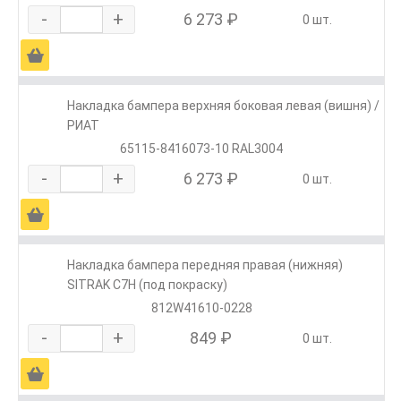
-
+
6 273 ₽
0 шт.
Ä
Накладка бампера верхняя боковая левая (вишня) /
РИАТ
65115-8416073-10 RAL3004
-
+
6 273 ₽
0 шт.
Ä
Накладка бампера передняя правая (нижняя)
SITRAK C7H (под покраску)
812W41610-0228
-
+
849 ₽
0 шт.
Ä