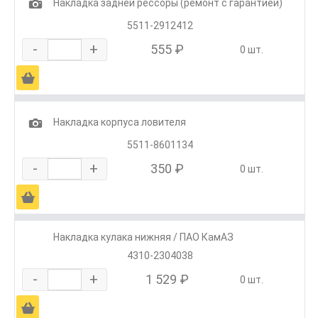
1
Накладка задней рессоры (ремонт с гарантией)
5511-2912412
-
+
555 ₽
0 шт.
Ä
1
Накладка корпуса ловителя
5511-8601134
-
+
350 ₽
0 шт.
Ä
Накладка кулака нижняя / ПАО КамАЗ
4310-2304038
-
+
1 529 ₽
0 шт.
Ä