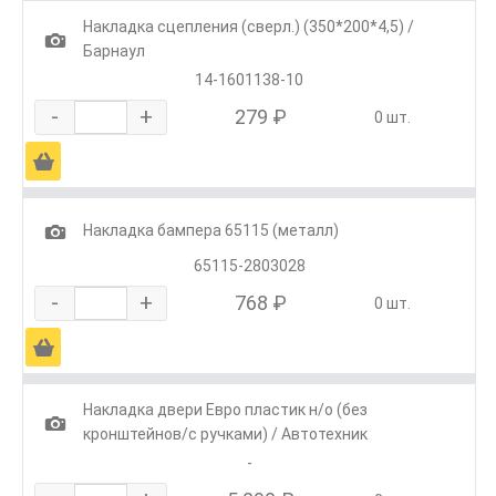
Накладка сцепления (сверл.) (350*200*4,5) /
1
Барнаул
14-1601138-10
-
+
279 ₽
0 шт.
Ä
1
Накладка бампера 65115 (металл)
65115-2803028
-
+
768 ₽
0 шт.
Ä
Накладка двери Евро пластик н/о (без
1
кронштейнов/с ручками) / Автотехник
-