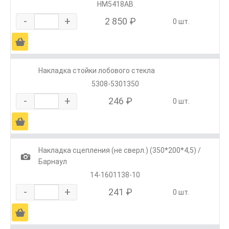
HM5418AB
-
+
2 850 ₽
0 шт.
Ä
Накладка стойки лобового стекла
5308-5301350
-
+
246 ₽
0 шт.
Ä
Накладка сцепления (не сверл.) (350*200*4,5) /
1
Барнаул
14-1601138-10
-
+
241 ₽
0 шт.
Ä