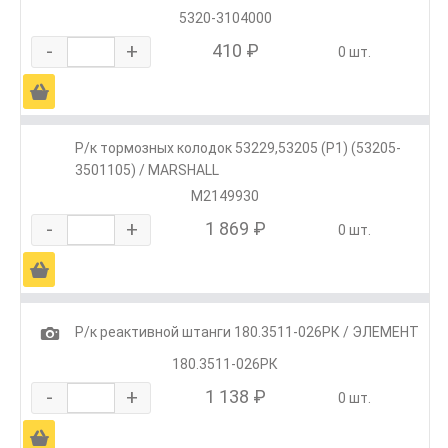
5320-3104000
-
+
410 ₽
0 шт.
Ä
Р/к тормозных колодок 53229,53205 (Р1) (53205-
3501105) / MARSHALL
M2149930
-
+
1 869 ₽
0 шт.
Ä
1
Р/к реактивной штанги 180.3511-026РК / ЭЛЕМЕНТ
180.3511-026РК
-
+
1 138 ₽
0 шт.
Ä