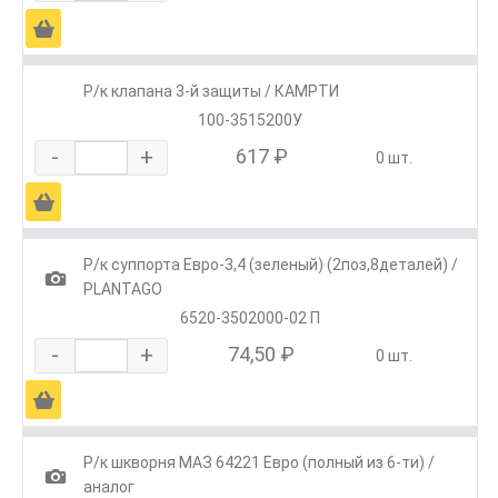
Ä
Р/к клапана 3-й защиты / КАМРТИ
100-3515200У
-
+
617 ₽
0 шт.
Ä
Р/к суппорта Евро-3,4 (зеленый) (2поз,8деталей) /
1
PLANTAGO
6520-3502000-02 П
-
+
74,50 ₽
0 шт.
Ä
Р/к шкворня МАЗ 64221 Евро (полный из 6-ти) /
1
аналог