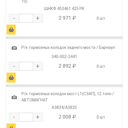
10)
ШНКФ 453461.425 РК
-
+
2 971 ₽
0 шт.
Ä
1
Р/к тормозных колодок заднего моста / Барнаул
340-002-2441
-
+
2 892 ₽
0 шт.
Ä
Р/к тормозных колодок мост L1(СЗАП), 12 тонн /
1
АВТОМАГНАТ
А3834/А3835
-
+
2 008 ₽
0 шт.