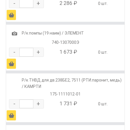
-
+
2 286 ₽
0 шт.
Ä
1
Р/к помпы (19 наим) / ЭЛЕМЕНТ
740-1307000Э
-
+
1 673 ₽
0 шт.
Ä
Р/к ТНВД для дв.238БЕ2, 7511 (РТИ.паронит, медь)
/ КАМРТИ
175-1111012-01
-
+
1 731 ₽
0 шт.
Ä