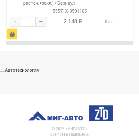
расточ.+закл.) / Барнаул
55571Х-3501105
-
+
2 148 ₽
0 шт.
Ä
© 2023 «МИГ-АВТО»
Все права защищены.