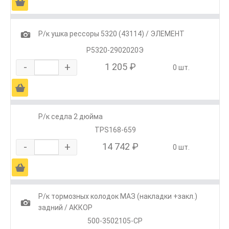
Ä
1
Р/к ушка рессоры 5320 (43114) / ЭЛЕМЕНТ
Р5320-2902020Э
-
+
1 205 ₽
0 шт.
Ä
Р/к седла 2 дюйма
TPS168-659
-
+
14 742 ₽
0 шт.
Ä
Р/к тормозных колодок МАЗ (накладки +закл.)
1
задний / АККОР
500-3502105-СР