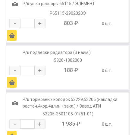
1
Р/к ушка рессоры 65115 / ЭЛЕМЕНТ
Р65115-2902020Э
-
+
803 ₽
0 шт.
Ä
Р/к подвески радиатора (3 наим.)
5320-1302000
-
+
188 ₽
0 шт.
Ä
Р/к тормозных колодок 53229,53205 (накладки
1
расточ.4кор,4длин +закл.) / Завод АТИ
53205-3501105-01(51-01)
-
+
1 985 ₽
0 шт.