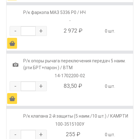
Р/к фаркопа МАЗ 5336 Р0 / НЧ
-
-
+
2 972 ₽
0 шт.
Ä
Р/к опоры рычага переключения передач 5 наим.
1
(рти БРТ+парон.) / ВТМ
14-1702200-02
-
+
83,50 ₽
0 шт.
Ä
Р/к клапана 2-й защиты (5 наим./10 шт.) / КАМРТИ
100-3515100У
-
+
255 ₽
0 шт.