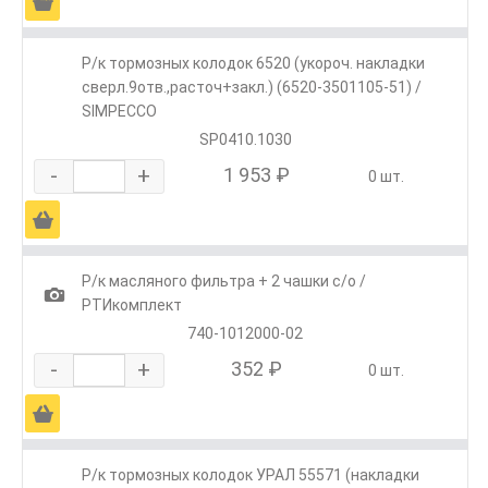
Ä
Р/к тормозных колодок 6520 (укороч. накладки
сверл.9отв.,расточ+закл.) (6520-3501105-51) /
SIMPECCO
SP0410.1030
-
+
1 953 ₽
0 шт.
Ä
Р/к масляного фильтра + 2 чашки с/о /
1
РТИкомплект
740-1012000-02
-
+
352 ₽
0 шт.
Ä
Р/к тормозных колодок УРАЛ 55571 (накладки