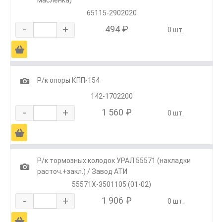
65115-2902020
-
+
494 ₽
0 шт.
Ä
1
Р/к опоры КПП-154
142-1702200
-
+
1 560 ₽
0 шт.
Ä
Р/к тормозных колодок УРАЛ 55571 (накладки
1
расточ.+закл.) / Завод АТИ
55571Х-3501105 (01-02)
-
+
1 906 ₽
0 шт.
Ä