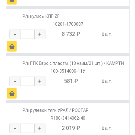
Р/к кулисы КПП ZF
18201-1703007
-
+
8 732 ₽
0 шт.
Ä
Р/к ГТК Евро с пластм. (13 наим/21 шт.) / КАМРТИ
100-3514000-11У
-
+
581 ₽
0 шт.
Ä
Р/к рулевой тяги УРАЛ / РОСТАР
R180-3414062-40
-
+
2 019 ₽
0 шт.