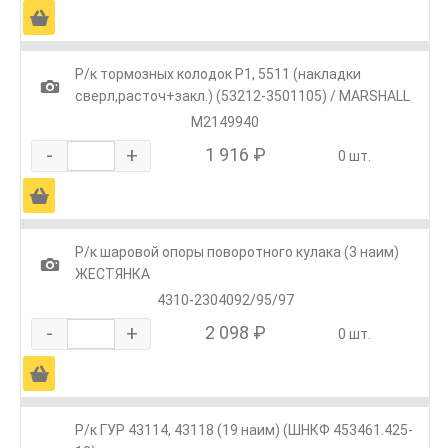
Ä
Р/к тормозных колодок Р1, 5511 (накладки
1
сверл,расточ+закл.) (53212-3501105) / MARSHALL
M2149940
-
+
1 916 ₽
0 шт.
Ä
Р/к шаровой опоры поворотного кулака (3 наим)
1
ЖЕСТЯНКА
4310-2304092/95/97
-
+
2 098 ₽
0 шт.
Ä
Р/к ГУР 43114, 43118 (19 наим) (ШНКФ 453461.425-