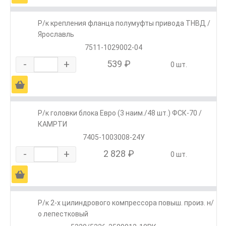
Р/к крепления фланца полумуфты привода ТНВД /
Ярославль
7511-1029002-04
-
+
539 ₽
0 шт.
Ä
Р/к головки блока Евро (3 наим./48 шт.) ФСК-70 /
КАМРТИ
7405-1003008-24У
-
+
2 828 ₽
0 шт.
Ä
Р/к 2-х цилиндрового компрессора повыш. произ. н/
о лепестковый