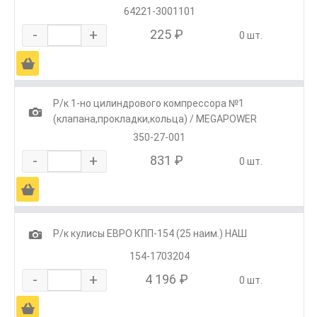
64221-3001101
-
+
225 ₽
0 шт.
Ä
Р/к 1-но цилиндрового компрессора №1
1
(клапана,прокладки,кольца) / MEGAPOWER
350-27-001
-
+
831 ₽
0 шт.
Ä
1
Р/к кулисы ЕВРО КПП-154 (25 наим.) НАШ
154-1703204
-
+
4 196 ₽
0 шт.
Ä