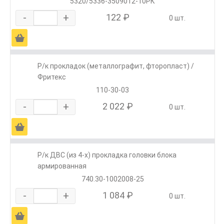
5320/5336-3509012-10РК
-
+
122 ₽
0 шт.
Ä
Р/к прокладок (металлографит, фторопласт) /
Фритекс
110-30-03
-
+
2 022 ₽
0 шт.
Ä
Р/к ДВС (из 4-х) прокладка головки блока
армированная
740.30-1002008-25
-
+
1 084 ₽
0 шт.
Ä