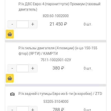
Р/к ДВС Евро-4 (паронит+рти) Премиум (газовый
двигатель)
820.60-1002000
-
+
21 450 ₽
0 шт.
Ä
Р/к гильзы двигателя (4 позиции) (к-цо 150-155
фтор) (ЯРТИ) / КАМРТИ
7511-1002001-02У
-
+
380 ₽
0 шт.
Ä
1
Р/к задней ступицы Евро из 6-ти (в коробке) / ZTD
53205-3104000
-
+
788 ₽
0 шт.