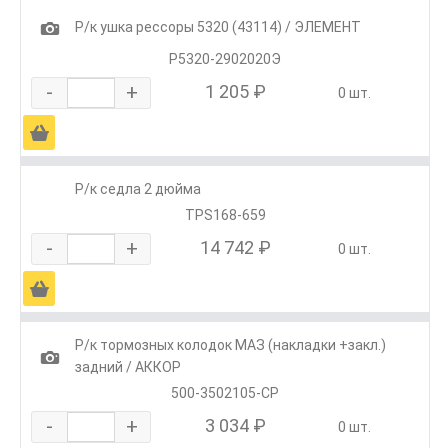
1
Р/к ушка рессоры 5320 (43114) / ЭЛЕМЕНТ
Р5320-2902020Э
-
+
1 205 ₽
0 шт.
Ä
Р/к седла 2 дюйма
TPS168-659
-
+
14 742 ₽
0 шт.
Ä
Р/к тормозных колодок МАЗ (накладки +закл.)
1
задний / АККОР
500-3502105-СР
-
+
3 034 ₽
0 шт.