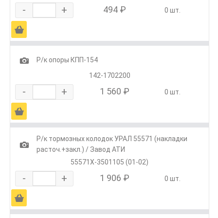
-
+
494 ₽
0 шт.
Ä
1
Р/к опоры КПП-154
142-1702200
-
+
1 560 ₽
0 шт.
Ä
Р/к тормозных колодок УРАЛ 55571 (накладки
1
расточ.+закл.) / Завод АТИ
55571Х-3501105 (01-02)
-
+
1 906 ₽
0 шт.
Ä