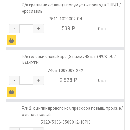
Р/к крепления фланца полумуфты привода ТНВД /
Ярославль
7511-1029002-04
-
+
539 ₽
0 шт.
Ä
Р/к головки блока Евро (3 наим./48 шт.) ФСК-70 /
КАМРТИ
7405-1003008-24У
-
+
2 828 ₽
0 шт.
Ä
Р/к 2-х цилиндрового компрессора повыш. произ. н/
о лепестковый
5320/5336-3509012-10РК