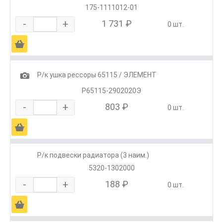
175-1111012-01
-
+
1 731 ₽
0 шт.
Ä
1
Р/к ушка рессоры 65115 / ЭЛЕМЕНТ
Р65115-2902020Э
-
+
803 ₽
0 шт.
Ä
Р/к подвески радиатора (3 наим.)
5320-1302000
-
+
188 ₽
0 шт.
Ä