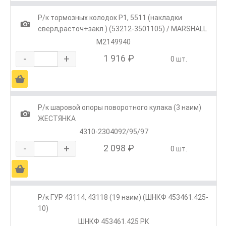
Р/к тормозных колодок Р1, 5511 (накладки
1
сверл,расточ+закл.) (53212-3501105) / MARSHALL
M2149940
-
+
1 916 ₽
0 шт.
Ä
Р/к шаровой опоры поворотного кулака (3 наим)
1
ЖЕСТЯНКА
4310-2304092/95/97
-
+
2 098 ₽
0 шт.
Ä
Р/к ГУР 43114, 43118 (19 наим) (ШНКФ 453461.425-
10)
ШНКФ 453461.425 РК