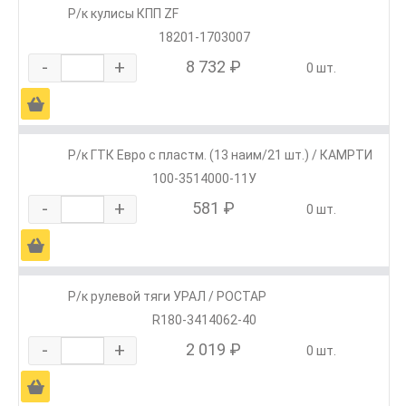
Р/к кулисы КПП ZF
18201-1703007
-
+
8 732 ₽
0 шт.
Ä
Р/к ГТК Евро с пластм. (13 наим/21 шт.) / КАМРТИ
100-3514000-11У
-
+
581 ₽
0 шт.
Ä
Р/к рулевой тяги УРАЛ / РОСТАР
R180-3414062-40
-
+
2 019 ₽
0 шт.
Ä