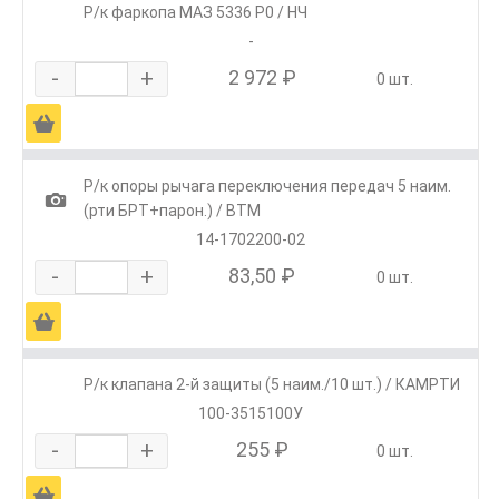
Р/к фаркопа МАЗ 5336 Р0 / НЧ
-
-
+
2 972 ₽
0 шт.
Ä
Р/к опоры рычага переключения передач 5 наим.
1
(рти БРТ+парон.) / ВТМ
14-1702200-02
-
+
83,50 ₽
0 шт.
Ä
Р/к клапана 2-й защиты (5 наим./10 шт.) / КАМРТИ
100-3515100У
-
+
255 ₽
0 шт.
Ä