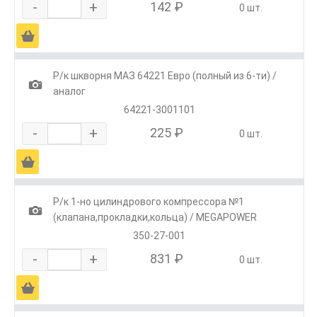
-
+
142 ₽
0 шт.
Ä
Р/к шкворня МАЗ 64221 Евро (полный из 6-ти) /
1
аналог
64221-3001101
-
+
225 ₽
0 шт.
Ä
Р/к 1-но цилиндрового компрессора №1
1
(клапана,прокладки,кольца) / MEGAPOWER
350-27-001
-
+
831 ₽
0 шт.
Ä