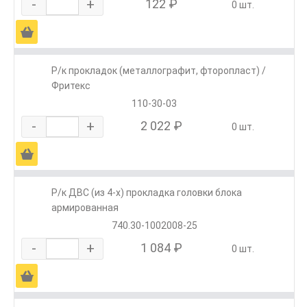
-
+
122 ₽
0 шт.
Ä
Р/к прокладок (металлографит, фторопласт) /
Фритекс
110-30-03
-
+
2 022 ₽
0 шт.
Ä
Р/к ДВС (из 4-х) прокладка головки блока
армированная
740.30-1002008-25
-
+
1 084 ₽
0 шт.
Ä