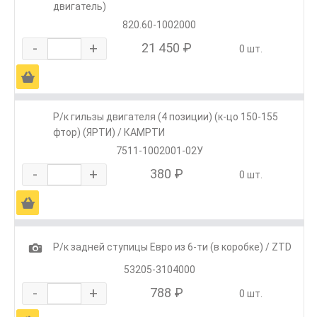
двигатель)
820.60-1002000
-
+
21 450 ₽
0 шт.
Ä
Р/к гильзы двигателя (4 позиции) (к-цо 150-155
фтор) (ЯРТИ) / КАМРТИ
7511-1002001-02У
-
+
380 ₽
0 шт.
Ä
1
Р/к задней ступицы Евро из 6-ти (в коробке) / ZTD
53205-3104000
-
+
788 ₽
0 шт.