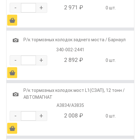
-
+
2 971 ₽
0 шт.
Ä
1
Р/к тормозных колодок заднего моста / Барнаул
340-002-2441
-
+
2 892 ₽
0 шт.
Ä
Р/к тормозных колодок мост L1(СЗАП), 12 тонн /
1
АВТОМАГНАТ
А3834/А3835
-
+
2 008 ₽
0 шт.
Ä