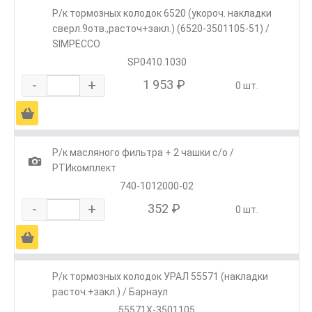
Р/к тормозных колодок 6520 (укороч. накладки
сверл.9отв.,расточ+закл.) (6520-3501105-51) /
SIMPECCO
SP0410.1030
-
+
1 953 ₽
0 шт.
Ä
Р/к масляного фильтра + 2 чашки с/о /
1
РТИкомплект
740-1012000-02
-
+
352 ₽
0 шт.
Ä
Р/к тормозных колодок УРАЛ 55571 (накладки
расточ.+закл.) / Барнаул
55571Х-3501105