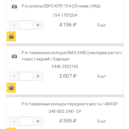
1
Р/к кулисы ЕВРО КПП-154 (25 наим.) НАШ
154-1703204
-
+
4 196 ₽
0 шт.
Ä
Р/к тормозных колодок МАЗ 5440 (накладки расточ.
1
+закл.) задний / Барнаул
5440-3502105
-
+
3 007 ₽
0 шт.
Ä
Р/к тормозных колодок переднего моста / АККОР
340-003-2441-СР
-
+
4 599 ₽
0 шт.