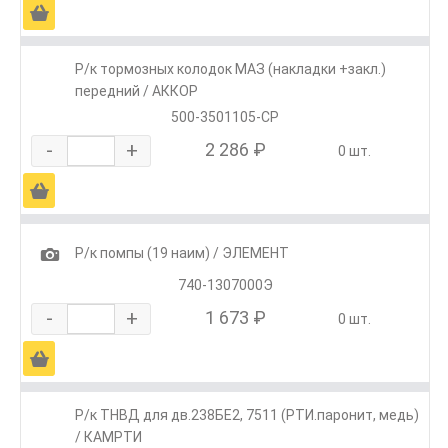
Ä
Р/к тормозных колодок МАЗ (накладки +закл.)
передний / АККОР
500-3501105-СР
-
+
2 286 ₽
0 шт.
Ä
1
Р/к помпы (19 наим) / ЭЛЕМЕНТ
740-1307000Э
-
+
1 673 ₽
0 шт.
Ä
Р/к ТНВД для дв.238БЕ2, 7511 (РТИ.паронит, медь)
/ КАМРТИ