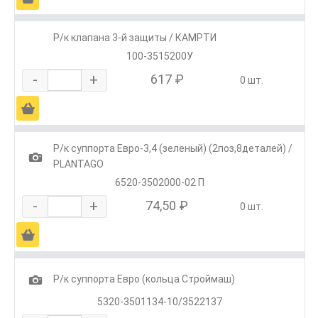
Р/к клапана 3-й защиты / КАМРТИ
100-3515200У
-
+
617 ₽
0 шт.
Ä
Р/к суппорта Евро-3,4 (зеленый) (2поз,8деталей) /
1
PLANTAGO
6520-3502000-02 П
-
+
74,50 ₽
0 шт.
Ä
1
Р/к суппорта Евро (кольца Строймаш)
5320-3501134-10/3522137