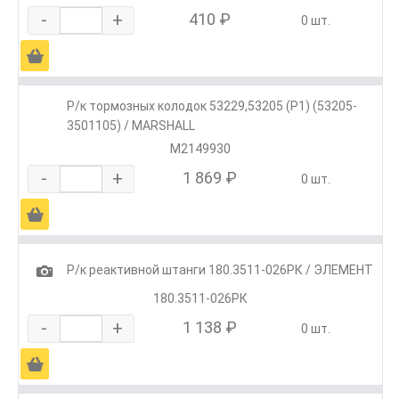
-
+
410 ₽
0 шт.
Ä
Р/к тормозных колодок 53229,53205 (Р1) (53205-
3501105) / MARSHALL
M2149930
-
+
1 869 ₽
0 шт.
Ä
1
Р/к реактивной штанги 180.3511-026РК / ЭЛЕМЕНТ
180.3511-026РК
-
+
1 138 ₽
0 шт.
Ä