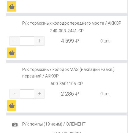
Ä
Р/к тормозных колодок переднего моста / АККОР
340-003-2441-СР
-
+
4 599 ₽
0 шт.
Ä
Р/к тормозных колодок МАЗ (накладки +закл.)
передний / АККОР
500-3501105-СР
-
+
2 286 ₽
0 шт.
Ä
1
Р/к помпы (19 наим) / ЭЛЕМЕНТ