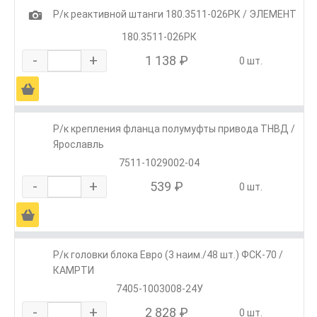
1
Р/к реактивной штанги 180.3511-026РК / ЭЛЕМЕНТ
180.3511-026РК
-
+
1 138 ₽
0 шт.
Ä
Р/к крепления фланца полумуфты привода ТНВД /
Ярославль
7511-1029002-04
-
+
539 ₽
0 шт.
Ä
Р/к головки блока Евро (3 наим./48 шт.) ФСК-70 /
КАМРТИ
7405-1003008-24У
-
+
2 828 ₽
0 шт.