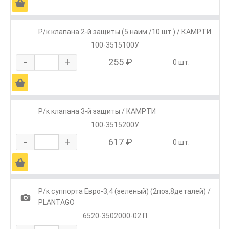
Ä
Р/к клапана 2-й защиты (5 наим./10 шт.) / КАМРТИ
100-3515100У
-
+
255 ₽
0 шт.
Ä
Р/к клапана 3-й защиты / КАМРТИ
100-3515200У
-
+
617 ₽
0 шт.
Ä
Р/к суппорта Евро-3,4 (зеленый) (2поз,8деталей) /
1
PLANTAGO
6520-3502000-02 П