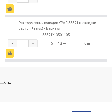
Ä
Р/к тормозных колодок УРАЛ 55571 (накладки
расточ.+закл.) / Барнаул
55571Х-3501105
-
+
2 148 ₽
0 шт.
Ä