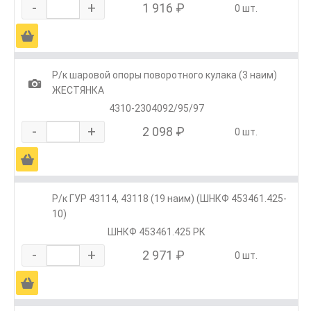
-
+
1 916 ₽
0 шт.
Ä
Р/к шаровой опоры поворотного кулака (3 наим)
1
ЖЕСТЯНКА
4310-2304092/95/97
-
+
2 098 ₽
0 шт.
Ä
Р/к ГУР 43114, 43118 (19 наим) (ШНКФ 453461.425-
10)
ШНКФ 453461.425 РК
-
+
2 971 ₽
0 шт.
Ä