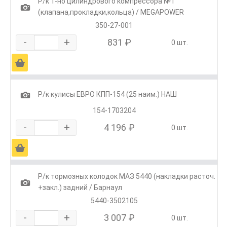
Р/к 1-но цилиндрового компрессора №1
1
(клапана,прокладки,кольца) / MEGAPOWER
350-27-001
-
+
831 ₽
0 шт.
Ä
1
Р/к кулисы ЕВРО КПП-154 (25 наим.) НАШ
154-1703204
-
+
4 196 ₽
0 шт.
Ä
Р/к тормозных колодок МАЗ 5440 (накладки расточ.
1
+закл.) задний / Барнаул
5440-3502105
-
+
3 007 ₽
0 шт.