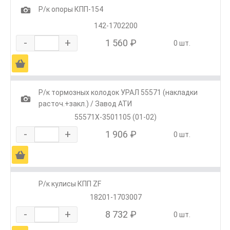
1
Р/к опоры КПП-154
142-1702200
-
+
1 560 ₽
0 шт.
Ä
Р/к тормозных колодок УРАЛ 55571 (накладки
1
расточ.+закл.) / Завод АТИ
55571Х-3501105 (01-02)
-
+
1 906 ₽
0 шт.
Ä
Р/к кулисы КПП ZF
18201-1703007
-
+
8 732 ₽
0 шт.