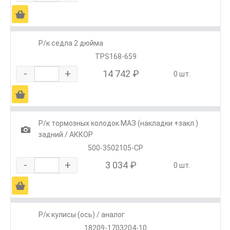
Ä
Р/к седла 2 дюйма
TPS168-659
-
+
14 742 ₽
0 шт.
Ä
Р/к тормозных колодок МАЗ (накладки +закл.)
1
задний / АККОР
500-3502105-СР
-
+
3 034 ₽
0 шт.
Ä
Р/к кулисы (ось) / аналог
18209-1703204-10