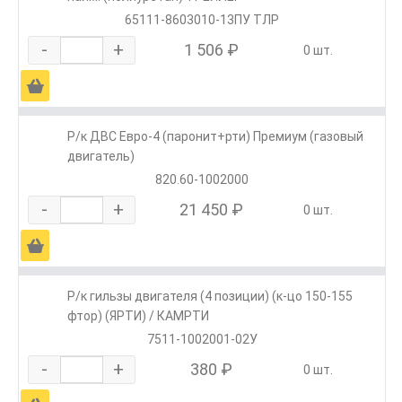
65111-8603010-13ПУ ТЛР
-
+
1 506 ₽
0 шт.
Ä
Р/к ДВС Евро-4 (паронит+рти) Премиум (газовый
двигатель)
820.60-1002000
-
+
21 450 ₽
0 шт.
Ä
Р/к гильзы двигателя (4 позиции) (к-цо 150-155
фтор) (ЯРТИ) / КАМРТИ
7511-1002001-02У
-
+
380 ₽
0 шт.