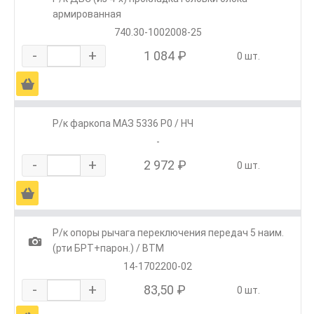
армированная
740.30-1002008-25
-
+
1 084 ₽
0 шт.
Ä
Р/к фаркопа МАЗ 5336 Р0 / НЧ
-
-
+
2 972 ₽
0 шт.
Ä
Р/к опоры рычага переключения передач 5 наим.
1
(рти БРТ+парон.) / ВТМ
14-1702200-02
-
+
83,50 ₽
0 шт.