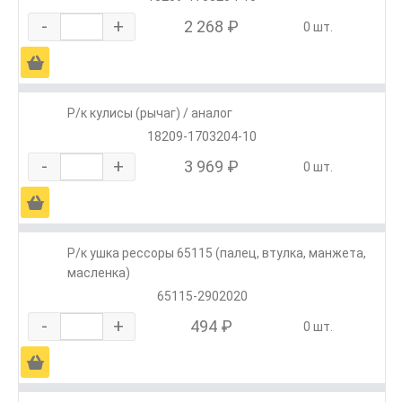
-
+
2 268 ₽
0 шт.
Ä
Р/к кулисы (рычаг) / аналог
18209-1703204-10
-
+
3 969 ₽
0 шт.
Ä
Р/к ушка рессоры 65115 (палец, втулка, манжета,
масленка)
65115-2902020
-
+
494 ₽
0 шт.
Ä