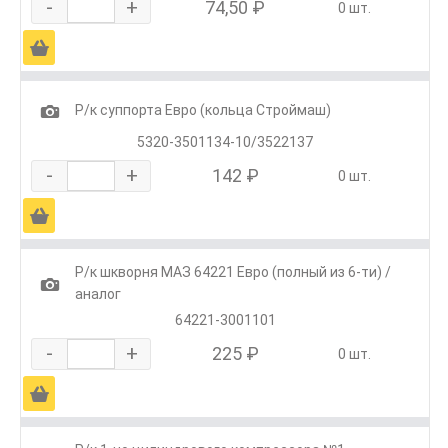
-
+
74,50 ₽
0 шт.
Ä
1
Р/к суппорта Евро (кольца Строймаш)
5320-3501134-10/3522137
-
+
142 ₽
0 шт.
Ä
Р/к шкворня МАЗ 64221 Евро (полный из 6-ти) /
1
аналог
64221-3001101
-
+
225 ₽
0 шт.
Ä