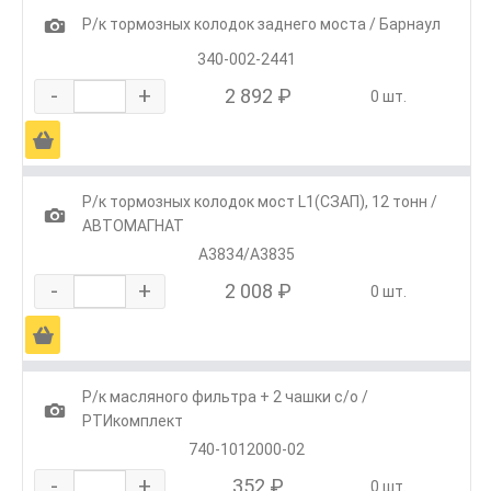
1
Р/к тормозных колодок заднего моста / Барнаул
340-002-2441
-
+
2 892 ₽
0 шт.
Ä
Р/к тормозных колодок мост L1(СЗАП), 12 тонн /
1
АВТОМАГНАТ
А3834/А3835
-
+
2 008 ₽
0 шт.
Ä
Р/к масляного фильтра + 2 чашки с/о /
1
РТИкомплект
740-1012000-02
-
+
352 ₽
0 шт.