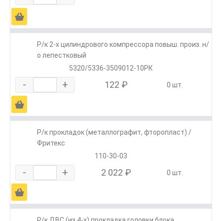
Ä
Р/к 2-х цилиндрового компрессора повыш. произ. н/
о лепестковый
5320/5336-3509012-10РК
-
+
122 ₽
0 шт.
Ä
Р/к прокладок (металлографит, фторопласт) /
Фритекс
110-30-03
-
+
2 022 ₽
0 шт.
Ä
Р/к ДВС (из 4-х) прокладка головки блока