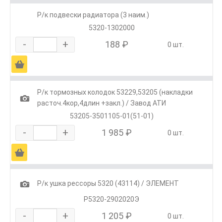
Р/к подвески радиатора (3 наим.)
5320-1302000
-
+
188 ₽
0 шт.
Ä
Р/к тормозных колодок 53229,53205 (накладки
1
расточ.4кор,4длин +закл.) / Завод АТИ
53205-3501105-01(51-01)
-
+
1 985 ₽
0 шт.
Ä
1
Р/к ушка рессоры 5320 (43114) / ЭЛЕМЕНТ
Р5320-2902020Э
-
+
1 205 ₽
0 шт.