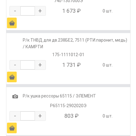
740-1307000Э
-
+
1 673 ₽
0 шт.
Ä
Р/к ТНВД для дв.238БЕ2, 7511 (РТИ.паронит, медь)
/ КАМРТИ
175-1111012-01
-
+
1 731 ₽
0 шт.
Ä
1
Р/к ушка рессоры 65115 / ЭЛЕМЕНТ
Р65115-2902020Э
-
+
803 ₽
0 шт.
Ä