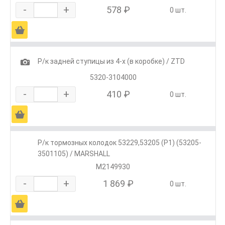
-
+
578 ₽
0 шт.
Ä
1
Р/к задней ступицы из 4-х (в коробке) / ZTD
5320-3104000
-
+
410 ₽
0 шт.
Ä
Р/к тормозных колодок 53229,53205 (Р1) (53205-
3501105) / MARSHALL
M2149930
-
+
1 869 ₽
0 шт.
Ä