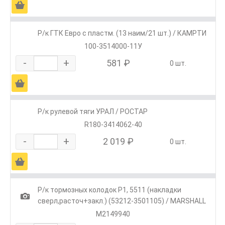
Ä
Р/к ГТК Евро с пластм. (13 наим/21 шт.) / КАМРТИ
100-3514000-11У
-
+
581 ₽
0 шт.
Ä
Р/к рулевой тяги УРАЛ / РОСТАР
R180-3414062-40
-
+
2 019 ₽
0 шт.
Ä
Р/к тормозных колодок Р1, 5511 (накладки
1
сверл,расточ+закл.) (53212-3501105) / MARSHALL
M2149940