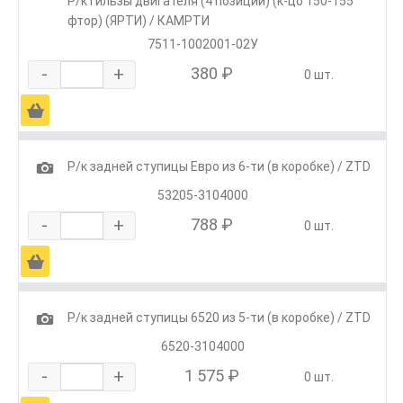
Р/к гильзы двигателя (4 позиции) (к-цо 150-155
фтор) (ЯРТИ) / КАМРТИ
7511-1002001-02У
-
+
380 ₽
0 шт.
Ä
1
Р/к задней ступицы Евро из 6-ти (в коробке) / ZTD
53205-3104000
-
+
788 ₽
0 шт.
Ä
1
Р/к задней ступицы 6520 из 5-ти (в коробке) / ZTD
6520-3104000
-
+
1 575 ₽
0 шт.