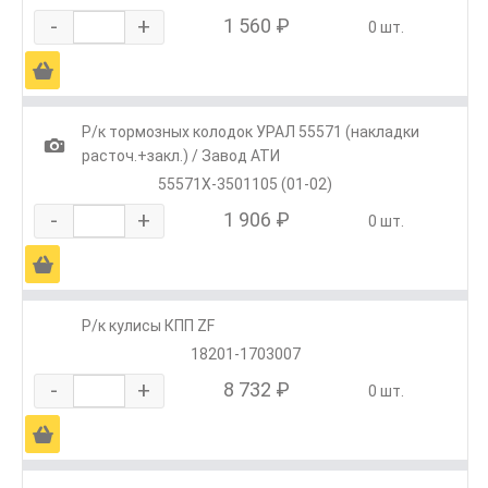
-
+
1 560 ₽
0 шт.
Ä
Р/к тормозных колодок УРАЛ 55571 (накладки
1
расточ.+закл.) / Завод АТИ
55571Х-3501105 (01-02)
-
+
1 906 ₽
0 шт.
Ä
Р/к кулисы КПП ZF
18201-1703007
-
+
8 732 ₽
0 шт.
Ä