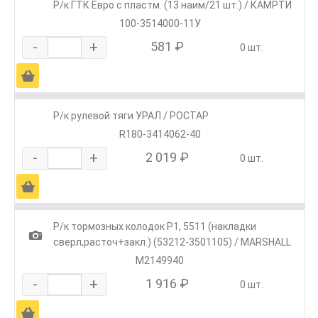
Р/к ГТК Евро с пластм. (13 наим/21 шт.) / КАМРТИ
100-3514000-11У
-
+
581 ₽
0 шт.
Ä
Р/к рулевой тяги УРАЛ / РОСТАР
R180-3414062-40
-
+
2 019 ₽
0 шт.
Ä
Р/к тормозных колодок Р1, 5511 (накладки
1
сверл,расточ+закл.) (53212-3501105) / MARSHALL
M2149940
-
+
1 916 ₽
0 шт.
Ä