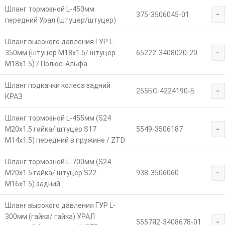
Шланг тормозной L-450мм
-
375-3506045-01
передний Урал (штуцер/штуцер)
Шланг высокого давления ГУР L-
-
350мм (штуцер М18х1.5/ штуцер
65222-3408020-20
М18х1.5) / Полюс-Альфа
Шланг подкачки колеса задний
-
255БС-4224190-Б
КРАЗ
Шланг тормозной L-455мм (S24
-
М20х1.5 гайка/ штуцер S17
5549-3506187
М14х1.5) передний в пружине / ZTD
Шланг тормозной L-700мм (S24
-
М20х1.5 гайка/ штуцер S22
938-3506060
М16х1.5) задний
Шланг высокого давления ГУР L-
300мм (гайка/ гайка) УРАЛ
-
5557Я2-3408678-01