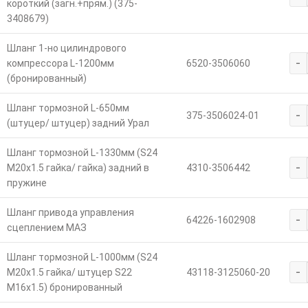
короткий (загн.+прям.) (375-
3408679)
Шланг 1-но цилиндрового
-
компрессора L-1200мм
6520-3506060
(бронированный)
Шланг тормозной L-650мм
-
375-3506024-01
(штуцер/ штуцер) задний Урал
Шланг тормозной L-1330мм (S24
-
М20х1.5 гайка/ гайка) задний в
4310-3506442
пружине
Шланг привода управления
-
64226-1602908
сцеплением МАЗ
Шланг тормозной L-1000мм (S24
-
М20х1.5 гайка/ штуцер S22
43118-3125060-20
M16х1.5) бронированный