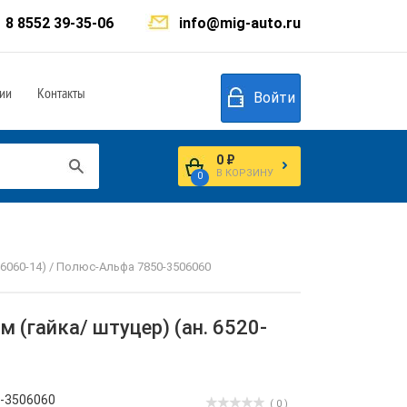
8 8552 39-35-06
info@mig-auto.ru
ии
Контакты
Войти
0 ₽
В КОРЗИНУ
0
06060-14) / Полюс-Альфа 7850-3506060
 (гайка/ штуцер) (ан. 6520-
-3506060
( 0 )