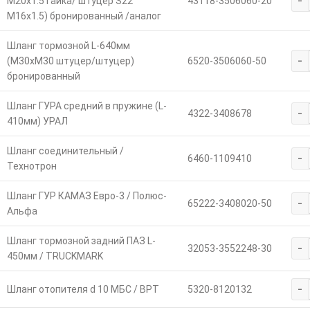
-
M20х1.5 гайка/ штуцер S22
43118-3506060-20
M16х1.5) бронированный /аналог
Шланг тормозной L-640мм
-
(М30хМ30 штуцер/штуцер)
6520-3506060-50
бронированный
Шланг ГУРА средний в пружине (L-
-
4322-3408678
410мм) УРАЛ
Шланг соединительный /
-
6460-1109410
Технотрон
Шланг ГУР КАМАЗ Евро-3 / Полюс-
-
65222-3408020-50
Альфа
Шланг тормозной задний ПАЗ L-
-
32053-3552248-30
450мм / TRUCKMARK
-
Шланг отопителя d 10 МБС / ВРТ
5320-8120132