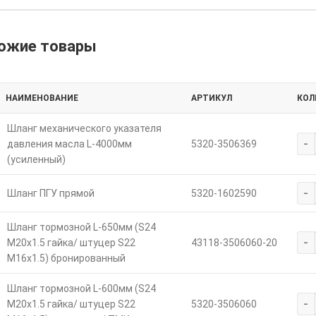
ожие товары
НАИМЕНОВАНИЕ
АРТИКУЛ
КОЛ
Шланг механического указателя
-
давления масла L-4000мм
5320-3506369
(усиленный)
-
Шланг ПГУ прямой
5320-1602590
Шланг тормозной L-650мм (S24
-
M20х1.5 гайка/ штуцер S22
43118-3506060-20
M16х1.5) бронированный
Шланг тормозной L-600мм (S24
-
М20х1.5 гайка/ штуцер S22
5320-3506060