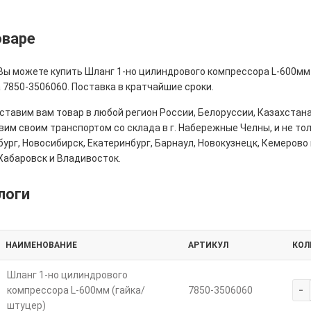
оваре
Вы можете купить Шланг 1-но цилиндрового компрессора L-600мм (
 7850-3506060. Поставка в кратчайшие сроки.
тавим вам товар в любой регион России, Белоруссии, Казахстана
им своим транспортом со склада в г. Набережные Челны, и не толь
ург, Новосибирск, Екатеринбург, Барнаул, Новокузнецк, Кемерово 
Хабаровск и Владивосток.
логи
НАИМЕНОВАНИЕ
АРТИКУЛ
КОЛ
Шланг 1-но цилиндрового
-
компрессора L-600мм (гайка/
7850-3506060
штуцер)