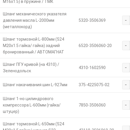
М16х1.5) в пружине / ТМК
Шланг механического указателя
-
давления масла L-2000мм
5320-3506369
(металлокорд)
Шланг тормозной L-800мм (S24
-
М20х1.5 гайка/ гайка) задний
6520-3506060-20
бронированный / АВТОМАГНАТ
Шланг ПГУ кривой (на 4310) /
-
4310-1602590
Зеленодольск
-
Шланг накачивания шин L-927мм
375-4225075-02
Шланг 1-но цилиндрового
-
компрессора L-600мм (гайка/
7850-3506060
штуцер)
Шланг тормозной L-650мм (S24