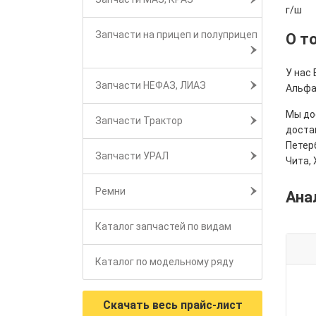
г/ш
Запчасти на прицеп и полуприцеп
О т
У нас 
Запчасти НЕФАЗ, ЛИАЗ
Альфа
Мы дос
Запчасти Трактор
достав
Петерб
Запчасти УРАЛ
Чита, 
Ремни
Ана
Каталог запчастей по видам
Каталог по модельному ряду
Скачать весь прайс-лист