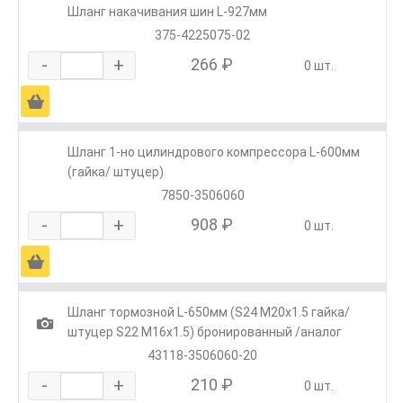
Шланг накачивания шин L-927мм
375-4225075-02
-
+
266 ₽
0 шт.
Ä
Шланг 1-но цилиндрового компрессора L-600мм
(гайка/ штуцер)
7850-3506060
-
+
908 ₽
0 шт.
Ä
Шланг тормозной L-650мм (S24 M20х1.5 гайка/
1
штуцер S22 M16х1.5) бронированный /аналог
43118-3506060-20
-
+
210 ₽
0 шт.