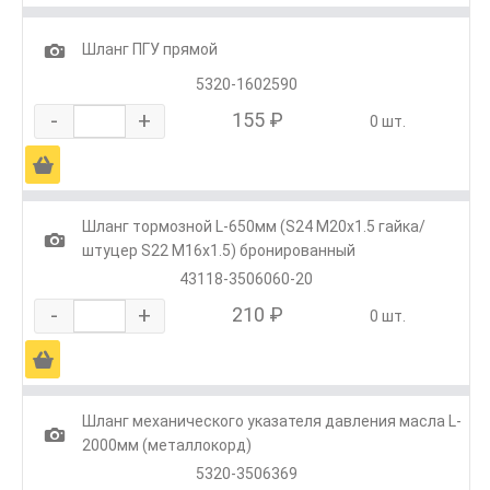
1
Шланг ПГУ прямой
5320-1602590
-
+
155 ₽
0 шт.
Ä
Шланг тормозной L-650мм (S24 M20х1.5 гайка/
1
штуцер S22 M16х1.5) бронированный
43118-3506060-20
-
+
210 ₽
0 шт.
Ä
Шланг механического указателя давления масла L-
1
2000мм (металлокорд)
5320-3506369