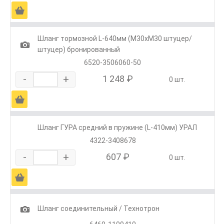
Ä
Шланг тормозной L-640мм (М30хМ30 штуцер/
1
штуцер) бронированный
6520-3506060-50
-
+
1 248 ₽
0 шт.
Ä
Шланг ГУРА средний в пружине (L-410мм) УРАЛ
4322-3408678
-
+
607 ₽
0 шт.
Ä
1
Шланг соединительный / Технотрон