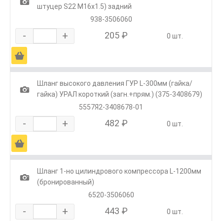
1
штуцер S22 М16х1.5) задний
938-3506060
-
+
205 ₽
0 шт.
Ä
Шланг высокого давления ГУР L-300мм (гайка/
1
гайка) УРАЛ короткий (загн.+прям.) (375-3408679)
5557Я2-3408678-01
-
+
482 ₽
0 шт.
Ä
Шланг 1-но цилиндрового компрессора L-1200мм
1
(бронированный)
6520-3506060
-
+
443 ₽
0 шт.