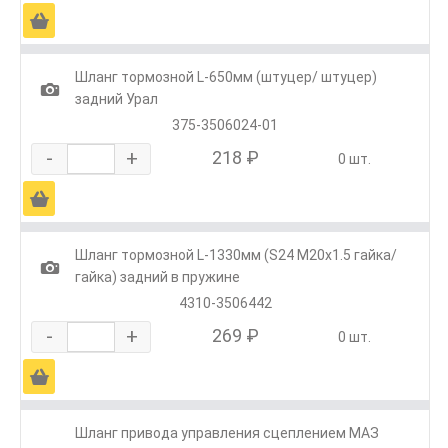
Ä
Шланг тормозной L-650мм (штуцер/ штуцер)
1
задний Урал
375-3506024-01
-
+
218 ₽
0 шт.
Ä
Шланг тормозной L-1330мм (S24 М20х1.5 гайка/
1
гайка) задний в пружине
4310-3506442
-
+
269 ₽
0 шт.
Ä
Шланг привода управления сцеплением МАЗ