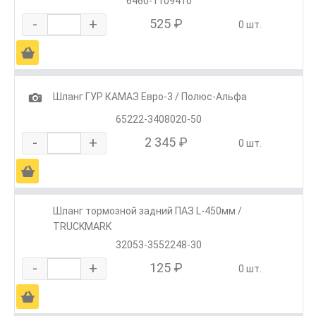
6460-1109410
-
+
525 ₽
0 шт.
Ä
1
Шланг ГУР КАМАЗ Евро-3 / Полюс-Альфа
65222-3408020-50
-
+
2 345 ₽
0 шт.
Ä
Шланг тормозной задний ПАЗ L-450мм /
TRUCKMARK
32053-3552248-30
-
+
125 ₽
0 шт.
Ä