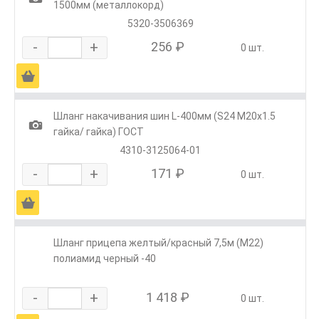
1500мм (металлокорд)
5320-3506369
-
+
256 ₽
0 шт.
Ä
Шланг накачивания шин L-400мм (S24 М20х1.5
1
гайка/ гайка) ГОСТ
4310-3125064-01
-
+
171 ₽
0 шт.
Ä
Шланг прицепа желтый/красный 7,5м (М22)
полиамид черный -40
-
+
1 418 ₽
0 шт.