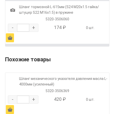
Шланг тормозной L-615мм (S24 М20х1.5 гайка/
1
штуцер S22 М16х1.5) в пружине
5320-3506060
-
+
174 ₽
0 шт.
Ä
Похожие товары
Шланг механического указателя давления масла L-
4000мм (усиленный)
5320-3506369
-
+
420 ₽
0 шт.
Ä