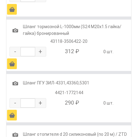
Ä
Шланг тормозной L-1000мм (S24 M20x1.5 гайка/
1
гайка) бронированный
43118-3506422-20
-
+
312 ₽
0 шт.
Ä
1
Шланг ПГУ ЗИЛ-4331,43360,5301
4421-1772144
-
+
290 ₽
0 шт.
Ä
1
Шланг отопителя d 20 силиконовый (по 20 м) / ZTD