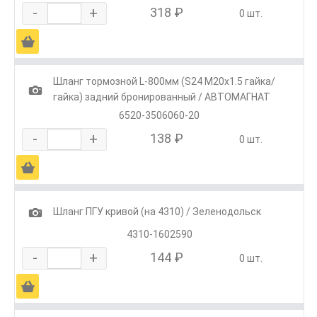
-
+
318 ₽
0 шт.
Ä
Шланг тормозной L-800мм (S24 М20х1.5 гайка/
1
гайка) задний бронированный / АВТОМАГНАТ
6520-3506060-20
-
+
138 ₽
0 шт.
Ä
1
Шланг ПГУ кривой (на 4310) / Зеленодольск
4310-1602590
-
+
144 ₽
0 шт.
Ä