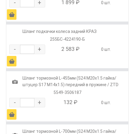
-
+
1 899 ₽
0 шт.
Ä
Шланг подкачки колеса задний КРАЗ
255БС-4224190-Б
-
+
2 583 ₽
0 шт.
Ä
Шланг тормозной L-455мм (S24 М20х1.5 гайка/
1
штуцер S17 М14х1.5) передний в пружине / ZTD
5549-3506187
-
+
132 ₽
0 шт.
Ä
Шланг тормозной L-700мм (S24 М20х1.5 гайка/