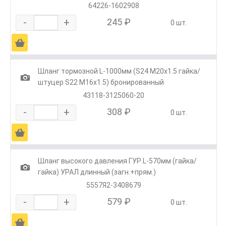
64226-1602908
-
+
245 ₽
0 шт.
Ä
Шланг тормозной L-1000мм (S24 М20х1.5 гайка/
1
штуцер S22 M16х1.5) бронированный
43118-3125060-20
-
+
308 ₽
0 шт.
Ä
Шланг высокого давления ГУР L-570мм (гайка/
1
гайка) УРАЛ длинный (загн.+прям.)
5557Я2-3408679
-
+
579 ₽
0 шт.
Ä