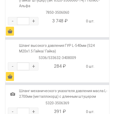
(гайка/ штуцер) (ан. 6520-3506060-14) / Полюс-
Альфа
7850-3506060
-
+
3 748 ₽
0 шт.
Ä
Шланг высокого давления ГУР L-540мм (S24
М20х1.5 Гайка/ Гайка)
5336/533632-3408009
-
+
284 ₽
0 шт.
Ä
Шланг механического указателя давления масла L-
1
2700мм (металлокорд) с длинным штуцером
5320-3506369
-
+
391 ₽
0 шт.