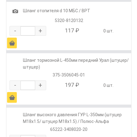
1
Шланг отопителя d 10 МБС / ВРТ
5320-8120132
-
+
117 ₽
0 шт.
Ä
Шланг тормозной L-450мм передний Урал (штуцер/
штуцер)
375-3506045-01
-
+
197 ₽
0 шт.
Ä
Шланг высокого давления ГУР L-350мм (штуцер
М18х1.5/ штуцер М18х1.5) / Полюс-Альфа
65222-3408020-20