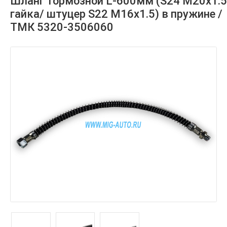
Шланг тормозной L-600мм (S24 М20х1.5
гайка/ штуцер S22 М16х1.5) в пружине /
ТМК 5320-3506060