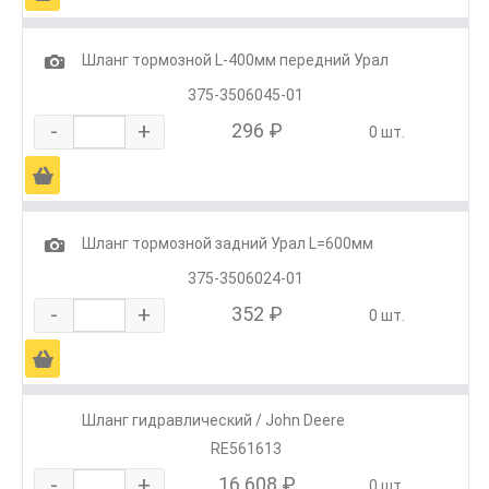
1
Шланг тормозной L-400мм передний Урал
375-3506045-01
-
+
296 ₽
0 шт.
Ä
1
Шланг тормозной задний Урал L=600мм
375-3506024-01
-
+
352 ₽
0 шт.
Ä
Шланг гидравлический / John Deere
RE561613
-
+
16 608 ₽
0 шт.