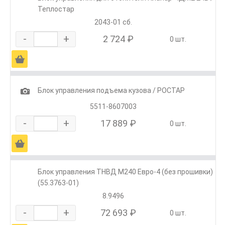
Теплостар
2043-01 сб.
-
+
2 724 ₽
0 шт.
Ä
1
Блок управления подъема кузова / РОСТАР
5511-8607003
-
+
17 889 ₽
0 шт.
Ä
Блок управления ТНВД М240 Евро-4 (без прошивки)
(55.3763-01)
8.9496
-
+
72 693 ₽
0 шт.