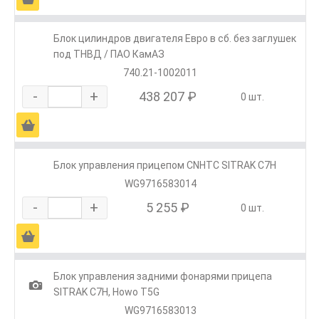
Блок цилиндров двигателя Евро в сб. без заглушек
под ТНВД / ПАО КамАЗ
740.21-1002011
-
+
438 207 ₽
0 шт.
Ä
Блок управления прицепом CNHTC SITRAK C7H
WG9716583014
-
+
5 255 ₽
0 шт.
Ä
Блок управления задними фонарями прицепа
1
SITRAK C7H, Howo T5G
WG9716583013