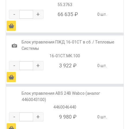
55.3763
-
+
66 635 ₽
0 шт.
Ä
Блок управления ПЖД 16-01СТ в сб. / Тепловые
1
Системы
16-01СТ.МК.100
-
+
3 922 ₽
0 шт.
Ä
Блок управления ABS 24В Wabco (аналог
4460043100)
4460046440
-
+
9 980 ₽
0 шт.
Ä