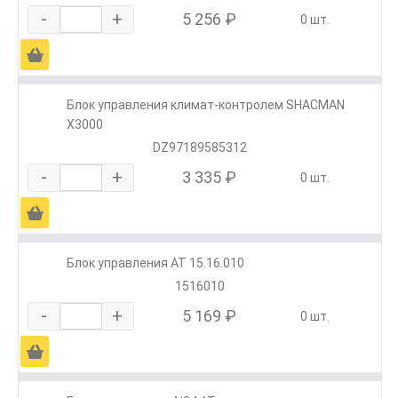
-
+
5 256 ₽
0 шт.
Ä
Блок управления климат-контролем SHACMAN
X3000
DZ97189585312
-
+
3 335 ₽
0 шт.
Ä
Блок управления АТ 15.16.010
1516010
-
+
5 169 ₽
0 шт.
Ä