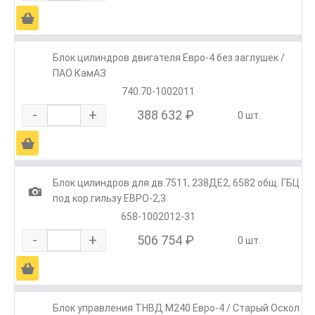
Ä
Блок цилиндров двигателя Евро-4 без заглушек /
ПАО КамАЗ
740.70-1002011
-
+
388 632 ₽
0 шт.
Ä
Блок цилиндров для дв.7511, 238ДЕ2, 6582 общ. ГБЦ
1
под кор.гильзу ЕВРО-2,3
658-1002012-31
-
+
506 754 ₽
0 шт.
Ä
Блок управления ТНВД М240 Евро-4 / Старый Оскол