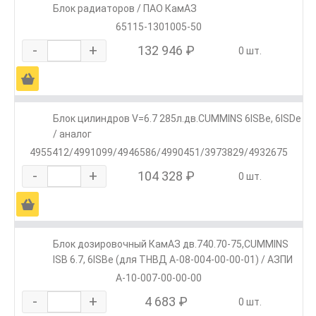
Блок радиаторов / ПАО КамАЗ
65115-1301005-50
-
+
132 946 ₽
0 шт.
Ä
Блок цилиндров V=6.7 285л.дв.CUMMINS 6ISBe, 6ISDe
/ аналог
4955412/4991099/4946586/4990451/3973829/4932675
-
+
104 328 ₽
0 шт.
Ä
Блок дозировочный КамАЗ дв.740.70-75,CUMMINS
ISB 6.7, 6ISBe (для ТНВД А-08-004-00-00-01) / АЗПИ
А-10-007-00-00-00
-
+
4 683 ₽
0 шт.