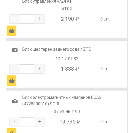
Блок управления 4/24 АТ
АТ02
-
+
2 190 ₽
0 шт.
Ä
1
Блок шестерен заднего хода / ZTD
14-1701082
-
+
1 838 ₽
0 шт.
Ä
Блок электромагнитных клапанов ECAS
1
(4728800010) SORL
37540460190
-
+
19 795 ₽
0 шт.