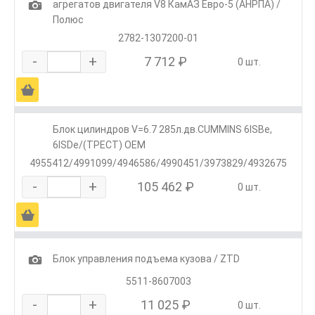
1
агрегатов двигателя V8 КамАЗ Евро-5 (АНРПА) /
Полюс
2782-1307200-01
-
+
7 712 ₽
0 шт.
Ä
Блок цилиндров V=6.7 285л.дв.CUMMINS 6ISBe,
6ISDe/(ТРЕСТ) OEM
4955412/4991099/4946586/4990451/3973829/4932675
-
+
105 462 ₽
0 шт.
Ä
1
Блок управления подъема кузова / ZTD
5511-8607003
-
+
11 025 ₽
0 шт.