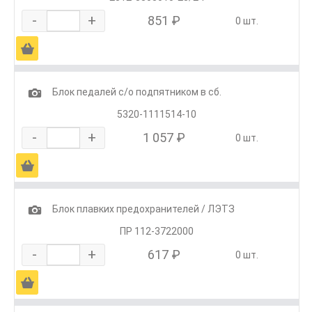
-
+
851 ₽
0 шт.
Ä
1
Блок педалей с/о подпятником в сб.
5320-1111514-10
-
+
1 057 ₽
0 шт.
Ä
1
Блок плавких предохранителей / ЛЭТЗ
ПР 112-3722000
-
+
617 ₽
0 шт.
Ä