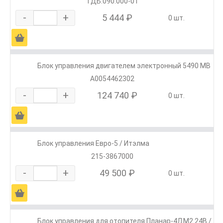
ТДБ.090.000-01
-
+
5 444 ₽
0 шт.
Ä
Блок управления двигателем электронный 5490 MB
А0054462302
-
+
124 740 ₽
0 шт.
Ä
Блок управления Евро-5 / Итэлма
215-3867000
-
+
49 500 ₽
0 шт.
Ä
Блок управления для отопителя Планар-4ДМ2 24В /