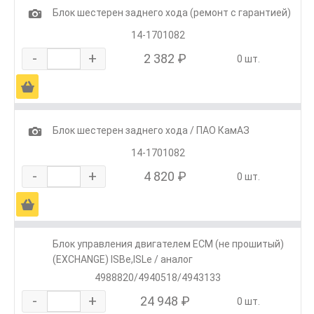
1
Блок шестерен заднего хода (ремонт с гарантией)
14-1701082
-
+
2 382 ₽
0 шт.
Ä
1
Блок шестерен заднего хода / ПАО КамАЗ
14-1701082
-
+
4 820 ₽
0 шт.
Ä
Блок управления двигателем ECM (не прошитый)
(EXCHANGE) ISBe,ISLe / аналог
4988820/4940518/4943133
-
+
24 948 ₽
0 шт.