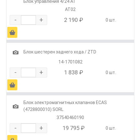
Блок управления 4/24 АТ
АТ02
-
+
2 190 ₽
0 шт.
Ä
1
Блок шестерен заднего хода / ZTD
14-1701082
-
+
1 838 ₽
0 шт.
Ä
Блок электромагнитных клапанов ECAS
1
(4728800010) SORL
37540460190
-
+
19 795 ₽
0 шт.