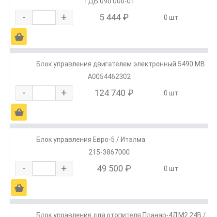
ТДБ.090.000-01
-
+
5 444 ₽
0 шт.
Ä
Блок управления двигателем электронный 5490 MB
А0054462302
-
+
124 740 ₽
0 шт.
Ä
Блок управления Евро-5 / Итэлма
215-3867000
-
+
49 500 ₽
0 шт.
Ä
Блок управления для отопителя Планар-4ДМ2 24В /