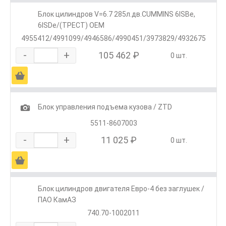
Блок цилиндров V=6.7 285л.дв.CUMMINS 6ISBe,
6ISDe/(ТРЕСТ) OEM
4955412/4991099/4946586/4990451/3973829/4932675
-
+
105 462 ₽
0 шт.
Ä
1
Блок управления подъема кузова / ZTD
5511-8607003
-
+
11 025 ₽
0 шт.
Ä
Блок цилиндров двигателя Евро-4 без заглушек /
ПАО КамАЗ
740.70-1002011