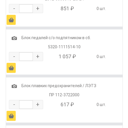
-
+
851 ₽
0 шт.
Ä
1
Блок педалей с/о подпятником в сб.
5320-1111514-10
-
+
1 057 ₽
0 шт.
Ä
1
Блок плавких предохранителей / ЛЭТЗ
ПР 112-3722000
-
+
617 ₽
0 шт.
Ä