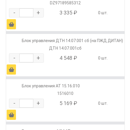
DZ97189585312
-
+
3 335 ₽
0 шт.
Ä
Блок управления ДТН 14.07.001 сб (на ПЖД ДИТАН)
ДТН 14.07.001сб
-
+
4 548 ₽
0 шт.
Ä
Блок управления АТ 15.16.010
1516010
-
+
5 169 ₽
0 шт.
Ä