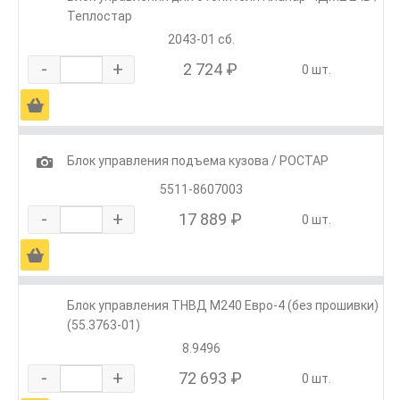
Теплостар
2043-01 сб.
-
+
2 724 ₽
0 шт.
Ä
1
Блок управления подъема кузова / РОСТАР
5511-8607003
-
+
17 889 ₽
0 шт.
Ä
Блок управления ТНВД М240 Евро-4 (без прошивки)
(55.3763-01)
8.9496
-
+
72 693 ₽
0 шт.