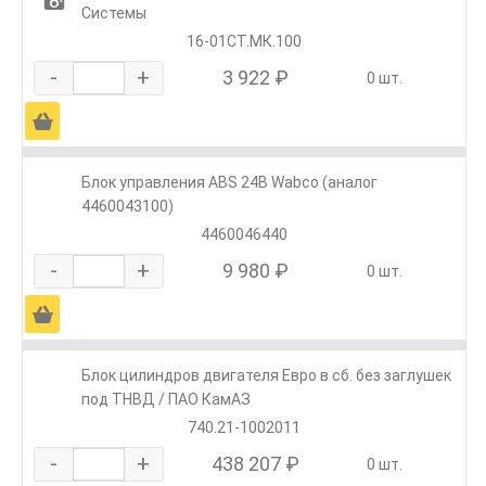
1
Системы
16-01СТ.МК.100
-
+
3 922 ₽
0 шт.
Ä
Блок управления ABS 24В Wabco (аналог
4460043100)
4460046440
-
+
9 980 ₽
0 шт.
Ä
Блок цилиндров двигателя Евро в сб. без заглушек
под ТНВД / ПАО КамАЗ
740.21-1002011
-
+
438 207 ₽
0 шт.