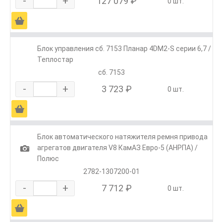
-
+
127 079 ₽
0 шт.
Ä
Блок управления сб. 7153 Планар 4DM2-S серии 6,7 /
Теплостар
сб. 7153
-
+
3 723 ₽
0 шт.
Ä
Блок автоматического натяжителя ремня привода
1
агрегатов двигателя V8 КамАЗ Евро-5 (АНРПА) /
Полюс
2782-1307200-01
-
+
7 712 ₽
0 шт.
Ä