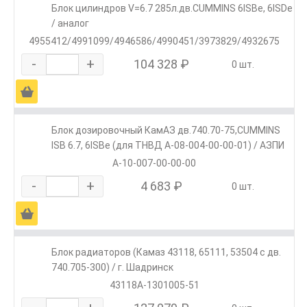
Блок цилиндров V=6.7 285л.дв.CUMMINS 6ISBe, 6ISDe
/ аналог
4955412/4991099/4946586/4990451/3973829/4932675
-
+
104 328 ₽
0 шт.
Ä
Блок дозировочный КамАЗ дв.740.70-75,CUMMINS
ISB 6.7, 6ISBe (для ТНВД А-08-004-00-00-01) / АЗПИ
А-10-007-00-00-00
-
+
4 683 ₽
0 шт.
Ä
Блок радиаторов (Камаз 43118, 65111, 53504 с дв.
740.705-300) / г. Шадринск
43118А-1301005-51