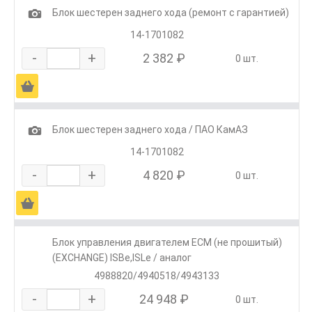
1
Блок шестерен заднего хода (ремонт с гарантией)
14-1701082
-
+
2 382 ₽
0 шт.
Ä
1
Блок шестерен заднего хода / ПАО КамАЗ
14-1701082
-
+
4 820 ₽
0 шт.
Ä
Блок управления двигателем ECM (не прошитый)
(EXCHANGE) ISBe,ISLe / аналог
4988820/4940518/4943133
-
+
24 948 ₽
0 шт.