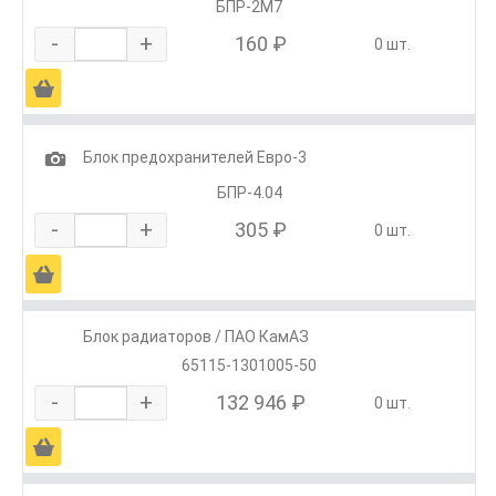
БПР-2М7
-
+
160 ₽
0 шт.
Ä
1
Блок предохранителей Евро-3
БПР-4.04
-
+
305 ₽
0 шт.
Ä
Блок радиаторов / ПАО КамАЗ
65115-1301005-50
-
+
132 946 ₽
0 шт.
Ä