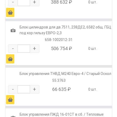
-
+
388 632 ₽
0 шт.
Ä
Блок цилиндров для дв.7511, 238ДЕ2, 6582 общ. ГБЦ
1
под кор.гильзу ЕВРО-2,3
658-1002012-31
-
+
506 754 ₽
0 шт.
Ä
Блок управления ТНВД М240 Евро-4 / Старый Оскол
55.3763
-
+
66 635 ₽
0 шт.
Ä
Блок управления ПЖД 16-01СТ в сб. / Тепловые