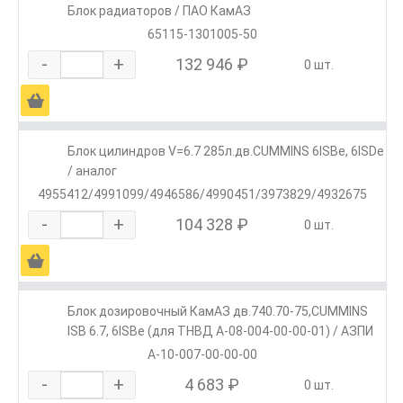
Блок радиаторов / ПАО КамАЗ
65115-1301005-50
-
+
132 946 ₽
0 шт.
Ä
Блок цилиндров V=6.7 285л.дв.CUMMINS 6ISBe, 6ISDe
/ аналог
4955412/4991099/4946586/4990451/3973829/4932675
-
+
104 328 ₽
0 шт.
Ä
Блок дозировочный КамАЗ дв.740.70-75,CUMMINS
ISB 6.7, 6ISBe (для ТНВД А-08-004-00-00-01) / АЗПИ
А-10-007-00-00-00
-
+
4 683 ₽
0 шт.