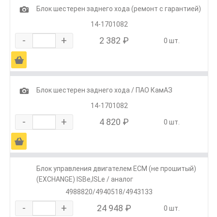
1
Блок шестерен заднего хода (ремонт с гарантией)
14-1701082
-
+
2 382 ₽
0 шт.
Ä
1
Блок шестерен заднего хода / ПАО КамАЗ
14-1701082
-
+
4 820 ₽
0 шт.
Ä
Блок управления двигателем ECM (не прошитый)
(EXCHANGE) ISBe,ISLe / аналог
4988820/4940518/4943133
-
+
24 948 ₽
0 шт.