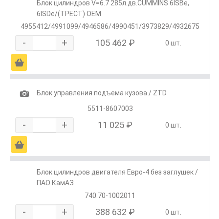
Блок цилиндров V=6.7 285л.дв.CUMMINS 6ISBe,
6ISDe/(ТРЕСТ) OEM
4955412/4991099/4946586/4990451/3973829/4932675
-
+
105 462 ₽
0 шт.
Ä
1
Блок управления подъема кузова / ZTD
5511-8607003
-
+
11 025 ₽
0 шт.
Ä
Блок цилиндров двигателя Евро-4 без заглушек /
ПАО КамАЗ
740.70-1002011
-
+
388 632 ₽
0 шт.