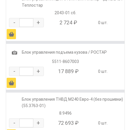
Теплостар
2043-01 сб.
-
+
2 724 ₽
0 шт.
Ä
1
Блок управления подъема кузова / РОСТАР
5511-8607003
-
+
17 889 ₽
0 шт.
Ä
Блок управления ТНВД М240 Евро-4 (без прошивки)
(55.3763-01)
8.9496
-
+
72 693 ₽
0 шт.