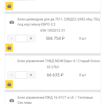
Ä
Блок цилиндров для дв.7511, 238ДЕ2, 6582 общ. ГБЦ
1
под кор.гильзу ЕВРО-2,3
658-1002012-31
-
+
506 754 ₽
0 шт.
Ä
Блок управления ТНВД М240 Евро-4 / Старый Оскол
55.3763
-
+
66 635 ₽
0 шт.
Ä
Блок управления ПЖД 16-01СТ в сб. / Тепловые
1
Системы