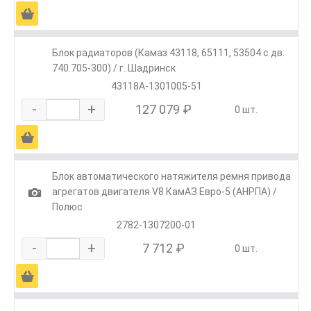
Ä
Блок радиаторов (Камаз 43118, 65111, 53504 с дв.
740.705-300) / г. Шадринск
43118А-1301005-51
-
+
127 079 ₽
0 шт.
Ä
Блок автоматического натяжителя ремня привода
1
агрегатов двигателя V8 КамАЗ Евро-5 (АНРПА) /
Полюс
2782-1307200-01
-
+
7 712 ₽
0 шт.
Ä