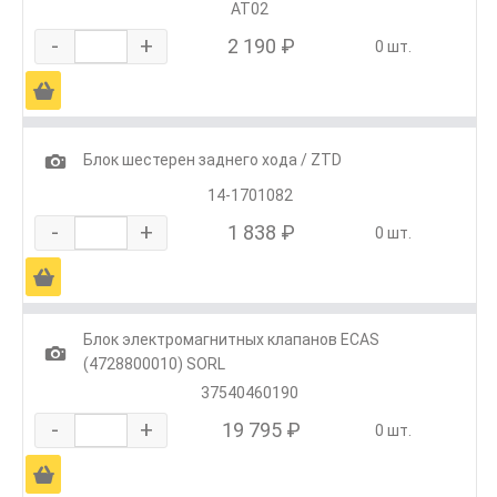
АТ02
-
+
2 190 ₽
0 шт.
Ä
1
Блок шестерен заднего хода / ZTD
14-1701082
-
+
1 838 ₽
0 шт.
Ä
Блок электромагнитных клапанов ECAS
1
(4728800010) SORL
37540460190
-
+
19 795 ₽
0 шт.
Ä