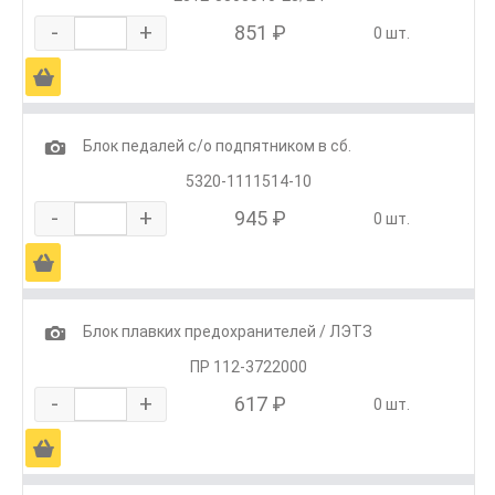
-
+
851 ₽
0 шт.
Ä
1
Блок педалей с/о подпятником в сб.
5320-1111514-10
-
+
945 ₽
0 шт.
Ä
1
Блок плавких предохранителей / ЛЭТЗ
ПР 112-3722000
-
+
617 ₽
0 шт.
Ä