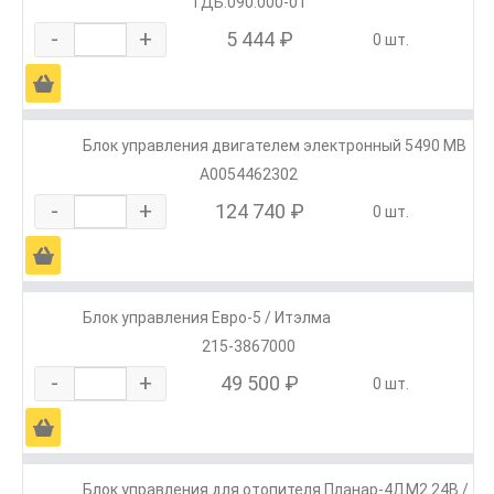
ТДБ.090.000-01
-
+
5 444 ₽
0 шт.
Ä
Блок управления двигателем электронный 5490 MB
А0054462302
-
+
124 740 ₽
0 шт.
Ä
Блок управления Евро-5 / Итэлма
215-3867000
-
+
49 500 ₽
0 шт.
Ä
Блок управления для отопителя Планар-4ДМ2 24В /