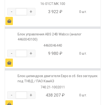
16-01СТ.МК.100
-
+
3 922 ₽
0 шт.
Ä
Блок управления ABS 24В Wabco (аналог
4460043100)
4460046440
-
+
9 980 ₽
0 шт.
Ä
Блок цилиндров двигателя Евро в сб. без заглушек
под ТНВД / ПАО КамАЗ
740.21-1002011
-
+
438 207 ₽
0 шт.
Ä