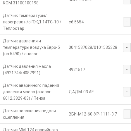
КОМ 31100100198
Датчик температуры/
-
перегрева н/о ПЖД 14ТС-10 /
сб.5654
Теплостар
Датчик давления и
-
температуры воздуха Евро-5
0041537028/0101535328
(на 5490) / аналог
Датчик давления масла
-
4921517
(4921744/4087991)
Датчик аварийного падения
-
давления масла (аналог
ДАДМ-03 АЕ
6012.3829-03) / Пенза
Датчик положения педали
-
ВБИ-М12-60-УР-1111-3,7
сцепления
Датчик ММ-124 аварийного