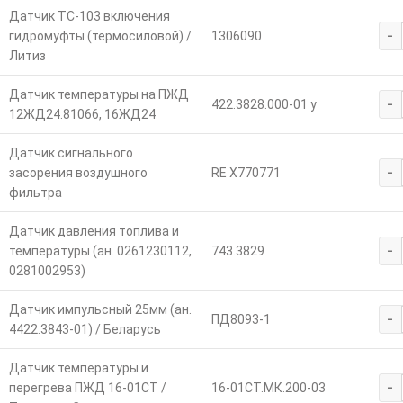
Датчик ТС-103 включения
-
гидромуфты (термосиловой) /
1306090
Литиз
Датчик температуры на ПЖД
-
422.3828.000-01 у
12ЖД24.81066, 16ЖД24
Датчик сигнального
-
засорения воздушного
RE X770771
фильтра
Датчик давления топлива и
-
температуры (ан. 0261230112,
743.3829
0281002953)
Датчик импульсный 25мм (ан.
-
ПД8093-1
4422.3843-01) / Беларусь
Датчик температуры и
-
перегрева ПЖД 16-01СТ /
16-01СТ.МК.200-03