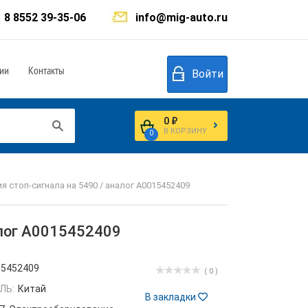
8 8552 39-35-06
info@mig-auto.ru
ии
Контакты
Войти
0 ₽
В КОРЗИНУ
0
 стоп-сигнала на 5490 / аналог A0015452409
алог A0015452409
15452409
( 0 )
ЛЬ:
Китай
В закладки