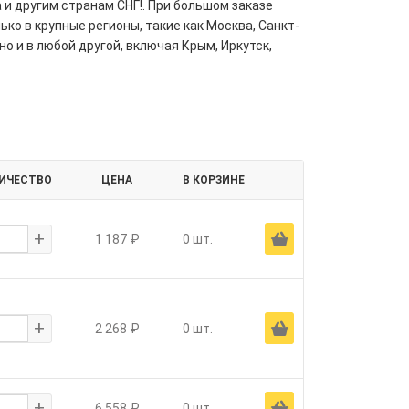
 и другим странам СНГ!. При большом заказе
ко в крупные регионы, такие как Москва, Санкт-
но и в любой другой, включая Крым, Иркутск,
ИЧЕСТВО
ЦЕНА
В КОРЗИНЕ
+
Ä
1 187 ₽
0 шт.
+
Ä
2 268 ₽
0 шт.
+
Ä
6 558 ₽
0 шт.