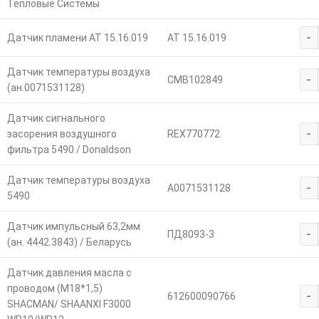
Тепловые Системы
-
Датчик пламени АТ 15.16.019
АТ 15.16.019
Датчик температуры воздуха
-
CMB102849
(ан.0071531128)
Датчик сигнального
-
засорения воздушного
REX770772
фильтра 5490 / Donaldson
Датчик температуры воздуха
-
A0071531128
5490
Датчик импульсный 63,2мм
-
ПД8093-3
(ан. 4442.3843) / Беларусь
Датчик давления масла с
проводом (М18*1,5)
-
612600090766
SHACMAN/ SHAANXI F3000