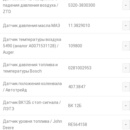
-
падения давления воздуха /
5320-3830300
ZTD
-
Датчик давления масла МАЗ
11.3829010
Датчик температуры воздуха
-
5490 (аналог A0071531128) /
109800
Auger
Датчик давления топлива и
-
0281002953
температуры Bosch
Датчик положения коленвала
-
407.3847
/ Автотрейд
Датчик ВК12Б стоп-сигнала /
-
ВК 12Б
ЛЭТЗ
Датчик уровня топлива / John
-
RE564158
Deere