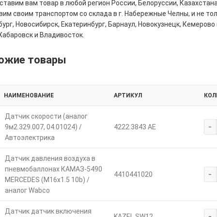
тавим вам товар в любой регион России, Белоруссии, Казахстана
им своим транспортом со склада в г. Набережные Челны, и не толь
ург, Новосибирск, Екатеринбург, Барнаул, Новокузнецк, Кемерово 
Хабаровск и Владивосток.
ожие товары
НАИМЕНОВАНИЕ
АРТИКУЛ
КОЛ
Датчик скорости (аналог
-
9м2.329.007, 04.01024) /
4222.3843 АЕ
Автоэлектрика
Датчик давления воздуха в
пневмобаллонах КАМАЗ-5490
-
4410441020
MERCEDES (M16х1.5 10b) /
аналог Wabco
Датчик датчик включения
-
KAZEL SW12