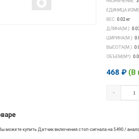
НАЗНАЧЕНИЕ:
3
ЕДИНИЦА ИЗМЕ
ВЕС:
0.02 кг
ДЛИНА(М.):
0.0
ШИРИНА(М.):
0.
ВЫСОТА(М.):
0.
ОБЪЕМ(M³):
0.
468 ₽
(В
-
оваре
Вы можете купить Датчик включения стоп-сигнала на 5490 / анало