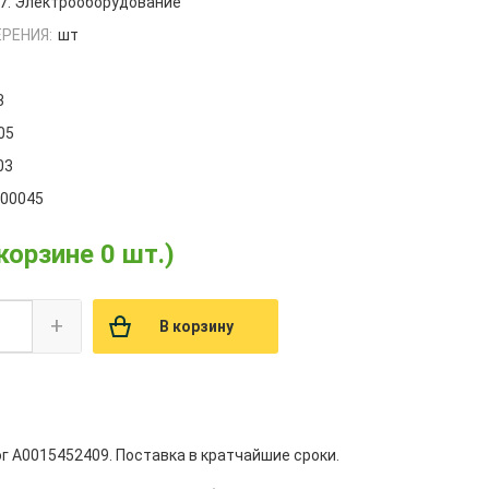
7. Электрооборудование
РЕНИЯ:
шт
3
05
03
000045
 корзине 0 шт.)
+
В корзину
г A0015452409. Поставка в кратчайшие сроки.