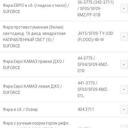
36-3775 (342-3711)
Фара ЕВРО в сб. (гладкое стекло) /
-
/ SF05/SF09-
SUFORCE
KMZ/PF-01B
Фара противотуманная (белая)
светодиод. 16 диод. квадратная
JH15/SF09-TY-03D
-
НАПРАВЛЕННЫЙ СВЕТ (S) /
(FLOOD)/48-W
SUFORCE
44-3775 /
Фара Евро КАМАЗ правая ДХО /
-
SF04/SF09-KMZ-
SUFORCE
01R
441-3775 /
Фара Евро КАМАЗ левая ДХО /
-
SF03/SF09-KMZ-
SUFORCE
01L
-
Фара в сб. / Освар
404.3711
Фара с ручным корректором рифл.