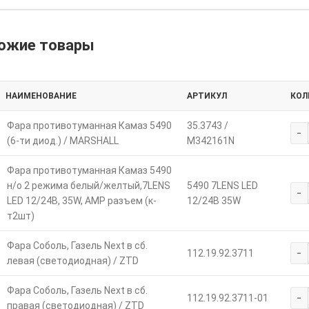
ожие товары
НАИМЕНОВАНИЕ
АРТИКУЛ
КОЛ
Фара противотуманная Камаз 5490
35.3743 /
-
(6-ти диод.) / MARSHALL
M342161N
Фара противотуманная Камаз 5490
н/о 2 режима белый/желтый,7LENS
5490 7LENS LED
-
LED 12/24В, 35W, АМР разъем (к-
12/24В 35W
т2шт)
Фара Соболь, Газель Next в сб.
-
112.19.92.3711
левая (светодиодная) / ZTD
Фара Соболь, Газель Next в сб.
-
112.19.92.3711-01
правая (светодиодная) / ZTD