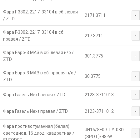
Фара Г-3302, 2217, 33104 в сб. левая
-
2171.3711
/ ZTD
Фара Г-3302, 2217, 33104 в сб.
-
217.3711
правая / ZTD
Фара Евро-3 МАЗ в сб. левая н/о /
-
301.3775
ZTD
Фара Евро-3 МАЗ в сб. правая н/о /
-
30.3775
ZTD
-
Фара Газель Next левая / ZTD
2123-3711013
-
Фара Газель Next правая / ZTD
2123-3711012
Фара противотуманная (белая)
JH16/SF09-TY-03D
-
светодиод. 16 диод. квадратная /
(SPOT)/48-W