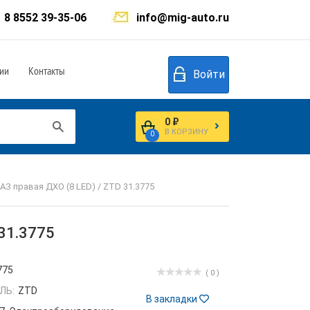
8 8552 39-35-06
info@mig-auto.ru
ии
Контакты
Войти
0 ₽
В КОРЗИНУ
0
З правая ДХО (8 LED) / ZTD 31.3775
31.3775
775
( 0 )
ЛЬ:
ZTD
В закладки