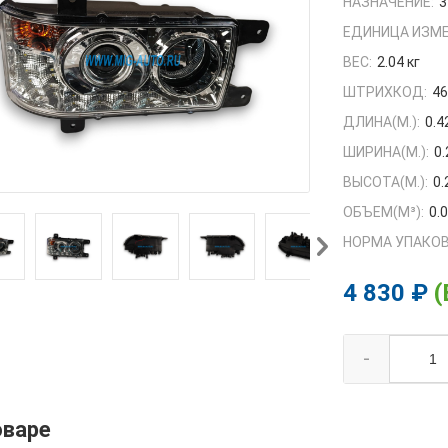
НАЗНАЧЕНИЕ:
3
ЕДИНИЦА ИЗМЕ
ВЕС:
2.04 кг
ШТРИХКОД:
4
ДЛИНА(М.):
0.4
ШИРИНА(М.):
0.
ВЫСОТА(М.):
0.
ОБЪЕМ(M³):
0.
НОРМА УПАКОВ
4 830 ₽
(
-
оваре