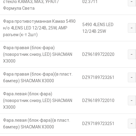
-
стекло КАМАЗ, МАЗ, УРАЛ /
02.3711
Формула Света
Фара противотуманная Камаз 5490
5490 4LENS LED
-
н/о 4LENS LED 12/24В, 25W, АМР
12/24В 25W
разъем (к-т 2шт)
Фара правая (блок-фара)
-
(поворотник снизу, LED) SHACMAN
DZ96189722020
X3000
Фара правая (блок-фара)(в пласт.
-
DZ97189723261
бампер) SHACMAN X3000
Фара левая (блок-фара)
-
(поворотник снизу, LED) SHACMAN
DZ96189722010
X3000
Фара левая (блок-фара)(в пласт.
-
DZ97189723251
бампер) SHACMAN X3000