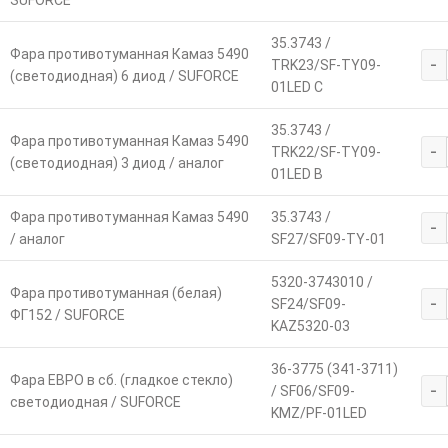
SUFORCE
35.3743 /
Фара противотуманная Камаз 5490
-
TRK23/SF-TY09-
(светодиодная) 6 диод / SUFORCE
01LED С
35.3743 /
Фара противотуманная Камаз 5490
-
TRK22/SF-TY09-
(светодиодная) 3 диод / аналог
01LED B
Фара противотуманная Камаз 5490
35.3743 /
-
/ аналог
SF27/SF09-TY-01
5320-3743010 /
Фара противотуманная (белая)
-
SF24/SF09-
ФГ152 / SUFORCE
KAZ5320-03
36-3775 (341-3711)
Фара ЕВРО в сб. (гладкое стекло)
-
/ SF06/SF09-
светодиодная / SUFORCE
KMZ/PF-01LED