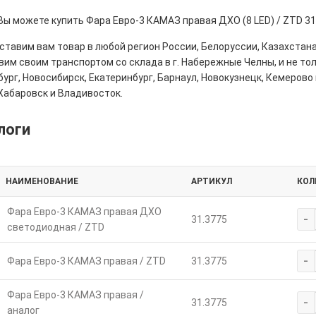
Вы можете купить Фара Евро-3 КАМАЗ правая ДХО (8 LED) / ZTD 31
тавим вам товар в любой регион России, Белоруссии, Казахстана
им своим транспортом со склада в г. Набережные Челны, и не толь
ург, Новосибирск, Екатеринбург, Барнаул, Новокузнецк, Кемерово 
Хабаровск и Владивосток.
логи
НАИМЕНОВАНИЕ
АРТИКУЛ
КОЛ
Фара Евро-3 КАМАЗ правая ДХО
-
31.3775
светодиодная / ZTD
-
Фара Евро-3 КАМАЗ правая / ZTD
31.3775
Фара Евро-3 КАМАЗ правая /
-
31.3775
аналог