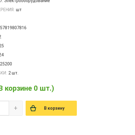
7. Электрооборудование
РЕНИЯ:
шт
657819807816
2
25
24
025200
КИ:
2 шт.
В корзине 0 шт.)
+
В корзину