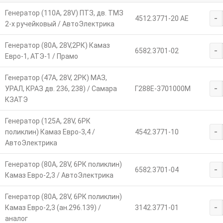
Генератор (110А, 28V) ПТЗ, дв. ТМЗ
-
4512.3771-20 АЕ
2-х ручейковый / АвтоЭлектрика
Генератор (80А, 28V,2РК) Камаз
-
6582.3701-02
Евро-1, АТЭ-1 / Прамо
Генератор (47А, 28V, 2РК) МАЗ,
-
УРАЛ, КРАЗ дв. 236, 238) / Самара
Г288Е-3701000М
КЗАТЭ
Генератор (125А, 28V, 6РК
-
поликлин) Камаз Евро-3,4 /
4542.3771-10
АвтоЭлектрика
Генератор (80А, 28V, 6РК поликлин)
-
6582.3701-04
Камаз Евро-2,3 / АвтоЭлектрика
Генератор (80А, 28V, 6РК поликлин)
-
Камаз Евро-2,3 (ан.296.139) /
3142.3771-01
аналог