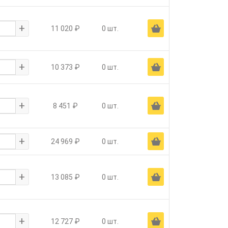
+
Ä
11 020 ₽
0 шт.
+
Ä
10 373 ₽
0 шт.
+
Ä
8 451 ₽
0 шт.
+
Ä
24 969 ₽
0 шт.
+
Ä
13 085 ₽
0 шт.
+
Ä
12 727 ₽
0 шт.