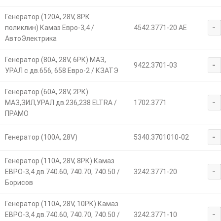
Генератор (120А, 28V, 8РК
-
поликлин) Камаз Евро-3,4 /
4542.3771-20 AE
АвтоЭлектрика
Генератор (80А, 28V, 6РК) МАЗ,
-
9422.3701-03
УРАЛ с дв.656, 658 Евро-2 / КЗАТЭ
Генератор (60А, 28V, 2РК)
-
МАЗ,ЗИЛ,УРАЛ дв.236,238 ELTRA /
1702.3771
ПРАМО
-
Генератор (100А, 28V)
5340.3701010-02
Генератор (110А, 28V, 8РК) Камаз
-
ЕВРО-3,4 дв.740.60, 740.70, 740.50 /
3242.3771-20
Борисов
Генератор (110А, 28V, 10РК) Камаз
-
ЕВРО-3,4 дв.740.60, 740.70, 740.50 /
3242.3771-10