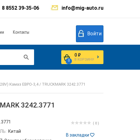
8 8552 39-35-06
info@mig-auto.ru
ии
Контакты
Войти
0 ₽
В КОРЗИНУ
0
 28V) Камаз ЕВРО-3,4 / TRUCKMARK 3242.3771
CKMARK 3242.3771
.3771
( 0 )
ЛЬ:
Китай
В закладки