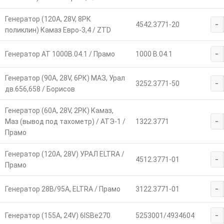
Генератор (120А, 28V, 8РК
-
4542.3771-20
поликлин) Камаз Евро-3,4 / ZTD
-
Генератор АТ 1000В.04.1 / Прамо
1000 В.04.1
Генератор (90А, 28V, 6РК) МАЗ, Урал
-
3252.3771-50
дв.656,658 / Борисов
Генератор (60А, 28V, 2РК) Камаз,
-
Маз (вывод под тахометр) / АТЭ-1 /
1322.3771
Прамо
Генератор (120А, 28V) УРАЛ ELTRA /
-
4512.3771-01
Прамо
-
Генератор 28В/95А, ELTRA / Прамо
3122.3771-01
-
Генератор (155А, 24V) 6ISBe270
5253001/4934604