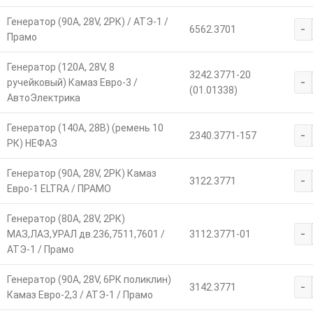
Генератор (90А, 28V, 2РК) / АТЭ-1 /
-
6562.3701
Прамо
Генератор (120А, 28V, 8
3242.3771-20
-
ручейковый) Камаз Евро-3 /
(01.01338)
АвтоЭлектрика
Генератор (140А, 28В) (ремень 10
-
2340.3771-157
РК) НЕФАЗ
Генератор (90А, 28V, 2РК) Камаз
-
3122.3771
Евро-1 ELTRA / ПРАМО
Генератор (80А, 28V, 2РК)
-
МАЗ,ЛАЗ,УРАЛ дв.236,7511,7601 /
3112.3771-01
АТЭ-1 / Прамо
Генератор (90А, 28V, 6РК поликлин)
-
3142.3771
Камаз Евро-2,3 / АТЭ-1 / Прамо