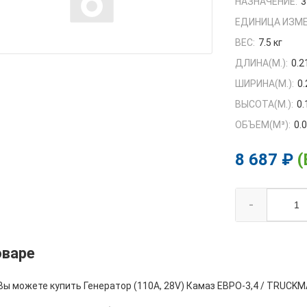
НАЗНАЧЕНИЕ:
3
ЕДИНИЦА ИЗМЕ
ВЕС:
7.5 кг
ДЛИНА(М.):
0.2
ШИРИНА(М.):
0.
ВЫСОТА(М.):
0.
ОБЪЕМ(M³):
0.
8 687 ₽
(
-
оваре
Вы можете купить Генератор (110А, 28V) Камаз ЕВРО-3,4 / TRUCKM