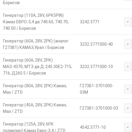
Борисов
Генератор (110А, 28V, 6РК5PIN)
-
Камаз ЕВРО-3,4 дв.740.60, 740.70,
3242.3771
740.50 / Борисов
Генератор (60А, 28V, 2РК) (аналог
-
3232.3771000-40
Г273В1) КАМАЗ,Урал / Борисов
Генератор (60А, 28V, 2РК)
-
МАЗ-4370, МТЗ дв.Д-245.30Е2-715,
3232.3771000-10
716, Д260.5 / Борисов
Генератор (80А, 28V, 2РК) Камаз,
Г273В1-3701000-
-
Маз / ZTD
03М
Генератор (45А, 28V, 2РК) Камаз,
-
Г273В1-3701000-03
Маз / ZTD
Генератор (125А, 28V, 6РК
-
4542.3771-10
поликлин) Камаз Евро-3,4 / ZTD