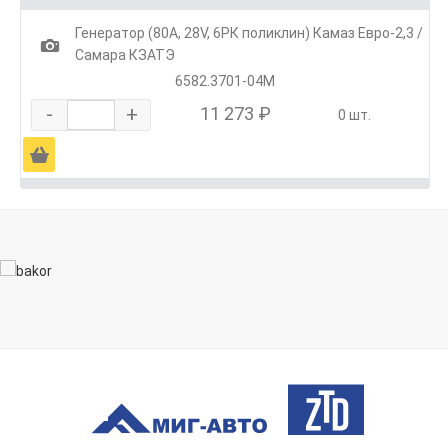
Генератор (80А, 28V, 6РК поликлин) Камаз Евро-2,3 /
1
Самара КЗАТЭ
6582.3701-04М
-
+
11 273 ₽
0 шт.
Ä