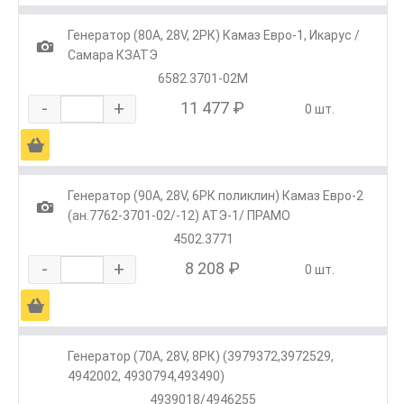
Генератор (80А, 28V, 2РК) Камаз Евро-1, Икарус /
1
Самара КЗАТЭ
6582.3701-02М
-
+
11 477 ₽
0 шт.
Ä
Генератор (90А, 28V, 6РК поликлин) Камаз Евро-2
1
(ан.7762-3701-02/-12) АТЭ-1/ ПРАМО
4502.3771
-
+
8 208 ₽
0 шт.
Ä
Генератор (70А, 28V, 8РК) (3979372,3972529,
4942002, 4930794,493490)
4939018/4946255