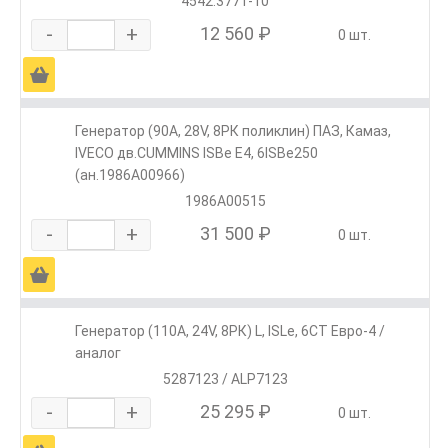
4542.3771-10
-
+
12 560 ₽
0 шт.
Ä
Генератор (90А, 28V, 8РК поликлин) ПАЗ, Камаз,
IVECO дв.CUMMINS ISBe Е4, 6ISBe250
(ан.1986А00966)
1986А00515
-
+
31 500 ₽
0 шт.
Ä
Генератор (110А, 24V, 8РК) L, ISLe, 6CT Евро-4 /
аналог
5287123 / ALP7123
-
+
25 295 ₽
0 шт.