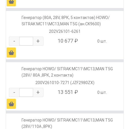
Ä
Генератор (80А, 28V, 8РК, 5 контактов) HOWO/
SITRAK МС11\МС13,MAN T5G (ан.CK9600)
202V26101-6261
-
+
10 677 ₽
0 шт.
Ä
Генератор HOWO/ SITRAK МС11\МС13,MAN T5G
(28V/ 80А ,8РК, 2 контакта)
200V261010-7271 (JZF2980ZX)
-
+
13 551 ₽
0 шт.
Ä
Генератор HOWO/ SITRAK МС11\МС13,MAN T5G
(28V/110А ,8РК)