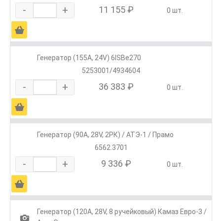
-
+
11 155 ₽
0 шт.
Ä
Генератор (155А, 24V) 6ISBe270
5253001/4934604
-
+
36 383 ₽
0 шт.
Ä
Генератор (90А, 28V, 2РК) / АТЭ-1 / Прамо
6562.3701
-
+
9 336 ₽
0 шт.
Ä
Генератор (120А, 28V, 8 ручейковый) Камаз Евро-3 /
1