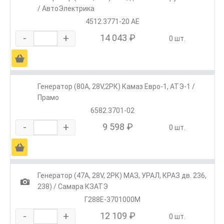
/ АвтоЭлектрика
4512.3771-20 АЕ
-
+
14 043 ₽
0 шт.
Ä
Генератор (80А, 28V,2РК) Камаз Евро-1, АТЭ-1 /
Прамо
6582.3701-02
-
+
9 598 ₽
0 шт.
Ä
Генератор (47А, 28V, 2РК) МАЗ, УРАЛ, КРАЗ дв. 236,
1
238) / Самара КЗАТЭ
Г288Е-3701000М
-
+
12 109 ₽
0 шт.