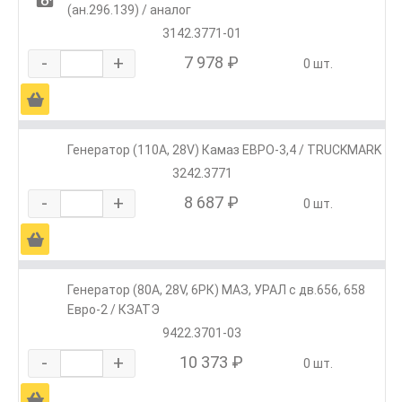
1
(ан.296.139) / аналог
3142.3771-01
-
+
7 978 ₽
0 шт.
Ä
Генератор (110А, 28V) Камаз ЕВРО-3,4 / TRUCKMARK
3242.3771
-
+
8 687 ₽
0 шт.
Ä
Генератор (80А, 28V, 6РК) МАЗ, УРАЛ с дв.656, 658
Евро-2 / КЗАТЭ
9422.3701-03
-
+
10 373 ₽
0 шт.
Ä