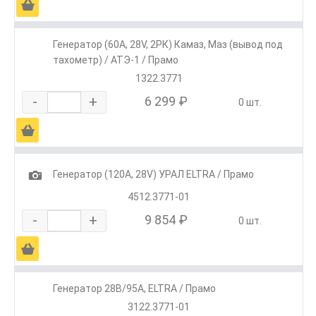
Ä
Генератор (60А, 28V, 2РК) Камаз, Маз (вывод под
тахометр) / АТЭ-1 / Прамо
1322.3771
-
+
6 299 ₽
0 шт.
Ä
1
Генератор (120А, 28V) УРАЛ ELTRA / Прамо
4512.3771-01
-
+
9 854 ₽
0 шт.
Ä
Генератор 28В/95А, ELTRA / Прамо
3122.3771-01