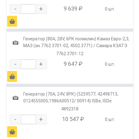
-
+
9 639 ₽
0 шт.
Ä
Генератор (80A, 28V, 6РК поликлин) Камаз Евро-2,3,
1
МАЗ (ан.7762.3701-02, 4502.3771) / Самара КЗАТЭ
7762.3701-12
-
+
9 647 ₽
0 шт.
Ä
Генератор (70А, 24V, 8РК) (5259577, 42498713,
1
0124555005,1986А00512/ 00914) ISBe, ISDe
4892318
-
+
10 547 ₽
0 шт.
Ä