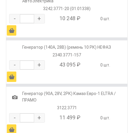
АвтоЭлектрика
3242.3771-20 (01.01338)
-
+
10 248 ₽
0 шт.
Ä
Генератор (140А, 28В) (ремень 10 РК) НЕФАЗ
2340.3771-157
-
+
43 095 ₽
0 шт.
Ä
Генератор (90А, 28V, 2РК) Камаз Евро-1 ELTRA /
1
ПРАМО
3122.3771
-
+
11 499 ₽
0 шт.
Ä