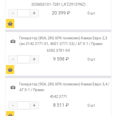
202М26101-7281 (JFZ2912YNZ)
-
+
20 399 ₽
0 шт.
Ä
Генератор (80А, 28V, 6РК поликлин) Камаз Евро-2,3
1
(ан.3142.3771-01, 4001-3771-53) / АТЭ-1 / Прамо
6582.3701-04
-
+
9 598 ₽
0 шт.
Ä
Генератор (90А, 28V, 6РК поликлин) Камаз Евро-3,4 /
1
АТЭ-1 / Прамо
4542.3771
-
+
8 511 ₽
0 шт.
Ä