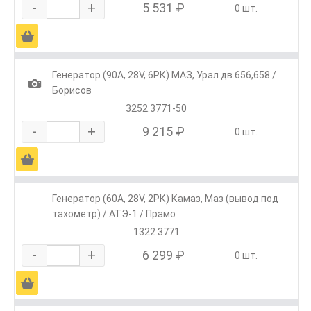
-
+
5 531 ₽
0 шт.
Ä
Генератор (90А, 28V, 6РК) МАЗ, Урал дв.656,658 /
1
Борисов
3252.3771-50
-
+
9 215 ₽
0 шт.
Ä
Генератор (60А, 28V, 2РК) Камаз, Маз (вывод под
тахометр) / АТЭ-1 / Прамо
1322.3771
-
+
6 299 ₽
0 шт.
Ä