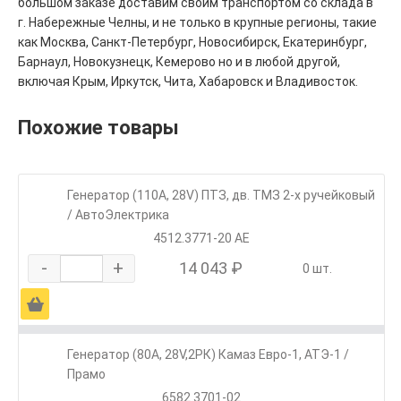
большом заказе доставим своим транспортом со склада в
г. Набережные Челны, и не только в крупные регионы, такие
как Москва, Санкт-Петербург, Новосибирск, Екатеринбург,
Барнаул, Новокузнецк, Кемерово но и в любой другой,
включая Крым, Иркутск, Чита, Хабаровск и Владивосток.
Похожие товары
Генератор (110А, 28V) ПТЗ, дв. ТМЗ 2-х ручейковый
/ АвтоЭлектрика
4512.3771-20 АЕ
-
+
14 043 ₽
0 шт.
Ä
Генератор (80А, 28V,2РК) Камаз Евро-1, АТЭ-1 /
Прамо
6582.3701-02