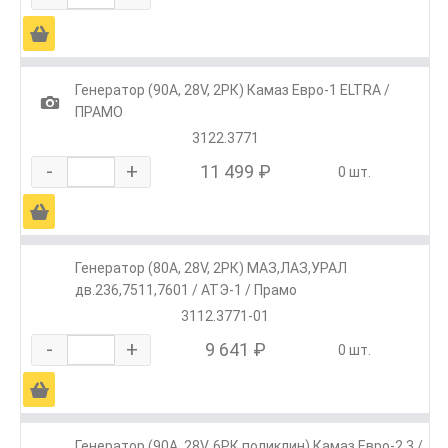
Ä
Генератор (90А, 28V, 2РК) Камаз Евро-1 ELTRA /
1
ПРАМО
3122.3771
-
+
11 499 ₽
0 шт.
Ä
Генератор (80А, 28V, 2РК) МАЗ,ЛАЗ,УРАЛ
дв.236,7511,7601 / АТЭ-1 / Прамо
3112.3771-01
-
+
9 641 ₽
0 шт.
Ä
Генератор (90А, 28V, 6РК поликлин) Камаз Евро-2,3 /