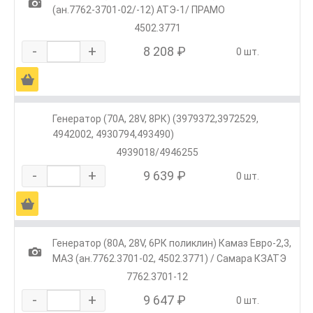
1
(ан.7762-3701-02/-12) АТЭ-1/ ПРАМО
4502.3771
-
+
8 208 ₽
0 шт.
Ä
Генератор (70А, 28V, 8РК) (3979372,3972529,
4942002, 4930794,493490)
4939018/4946255
-
+
9 639 ₽
0 шт.
Ä
Генератор (80A, 28V, 6РК поликлин) Камаз Евро-2,3,
1
МАЗ (ан.7762.3701-02, 4502.3771) / Самара КЗАТЭ
7762.3701-12
-
+
9 647 ₽
0 шт.