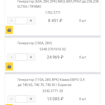
Генератор (60А, 28V, 2РК) МАЗ,ЗИЛ,УРАЛ дв.236,238
ELTRA / ПРАМО
1702.3771
-
+
8 451 ₽
0 шт.
Ä
Генератор (100А, 28V)
5340.3701010-02
-
+
24 969 ₽
0 шт.
Ä
Генератор (110А, 28V, 8РК) Камаз ЕВРО-3,4
дв.740.60, 740.70, 740.50 / Борисов
3242.3771-20
-
+
13 085 ₽
0 шт.