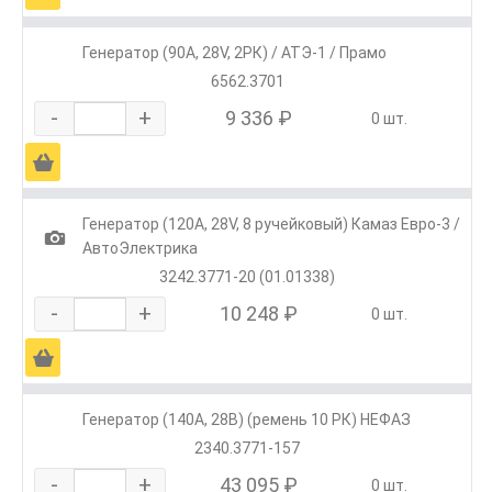
Генератор (90А, 28V, 2РК) / АТЭ-1 / Прамо
6562.3701
-
+
9 336 ₽
0 шт.
Ä
Генератор (120А, 28V, 8 ручейковый) Камаз Евро-3 /
1
АвтоЭлектрика
3242.3771-20 (01.01338)
-
+
10 248 ₽
0 шт.
Ä
Генератор (140А, 28В) (ремень 10 РК) НЕФАЗ
2340.3771-157
-
+
43 095 ₽
0 шт.