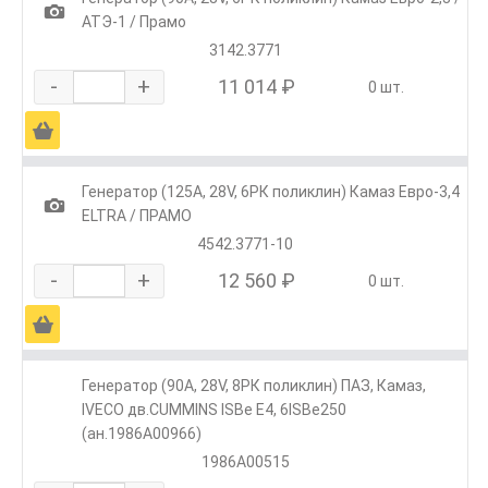
1
АТЭ-1 / Прамо
3142.3771
-
+
11 014 ₽
0 шт.
Ä
Генератор (125А, 28V, 6РК поликлин) Камаз Евро-3,4
1
ELTRA / ПРАМО
4542.3771-10
-
+
12 560 ₽
0 шт.
Ä
Генератор (90А, 28V, 8РК поликлин) ПАЗ, Камаз,
IVECO дв.CUMMINS ISBe Е4, 6ISBe250
(ан.1986А00966)
1986А00515