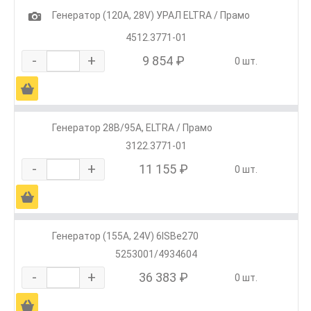
1
Генератор (120А, 28V) УРАЛ ELTRA / Прамо
4512.3771-01
-
+
9 854 ₽
0 шт.
Ä
Генератор 28В/95А, ELTRA / Прамо
3122.3771-01
-
+
11 155 ₽
0 шт.
Ä
Генератор (155А, 24V) 6ISBe270
5253001/4934604
-
+
36 383 ₽
0 шт.
Ä