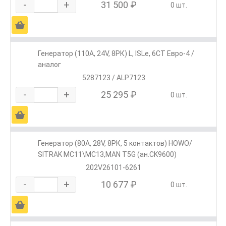
-
+
31 500 ₽
0 шт.
Ä
Генератор (110А, 24V, 8РК) L, ISLe, 6CT Евро-4 /
аналог
5287123 / ALP7123
-
+
25 295 ₽
0 шт.
Ä
Генератор (80А, 28V, 8РК, 5 контактов) HOWO/
SITRAK МС11\МС13,MAN T5G (ан.CK9600)
202V26101-6261
-
+
10 677 ₽
0 шт.
Ä