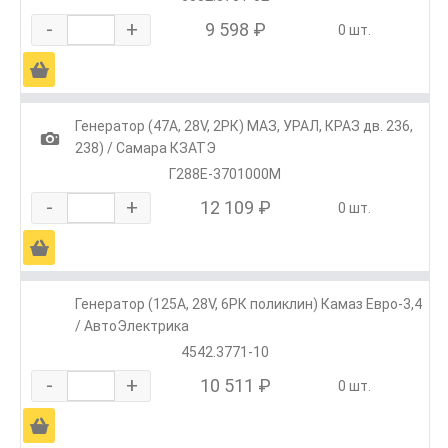
-
+
9 598 ₽
0 шт.
Ä
Генератор (47А, 28V, 2РК) МАЗ, УРАЛ, КРАЗ дв. 236,
1
238) / Самара КЗАТЭ
Г288Е-3701000М
-
+
12 109 ₽
0 шт.
Ä
Генератор (125А, 28V, 6РК поликлин) Камаз Евро-3,4
/ АвтоЭлектрика
4542.3771-10
-
+
10 511 ₽
0 шт.
Ä