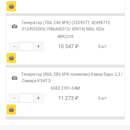
Ä
Генератор (70А, 24V, 8РК) (5259577, 42498713,
1
0124555005,1986А00512/ 00914) ISBe, ISDe
4892318
-
+
10 547 ₽
0 шт.
Ä
Генератор (80А, 28V, 6РК поликлин) Камаз Евро-2,3 /
1
Самара КЗАТЭ
6582.3701-04М
-
+
11 273 ₽
0 шт.
Ä