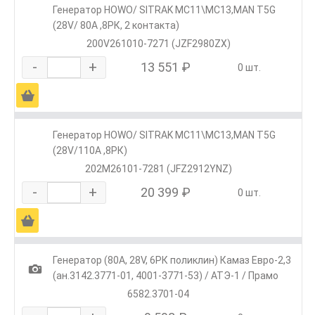
Генератор HOWO/ SITRAK МС11\МС13,MAN T5G
(28V/ 80А ,8РК, 2 контакта)
200V261010-7271 (JZF2980ZX)
-
+
13 551 ₽
0 шт.
Ä
Генератор HOWO/ SITRAK МС11\МС13,MAN T5G
(28V/110А ,8РК)
202М26101-7281 (JFZ2912YNZ)
-
+
20 399 ₽
0 шт.
Ä
Генератор (80А, 28V, 6РК поликлин) Камаз Евро-2,3
1
(ан.3142.3771-01, 4001-3771-53) / АТЭ-1 / Прамо
6582.3701-04