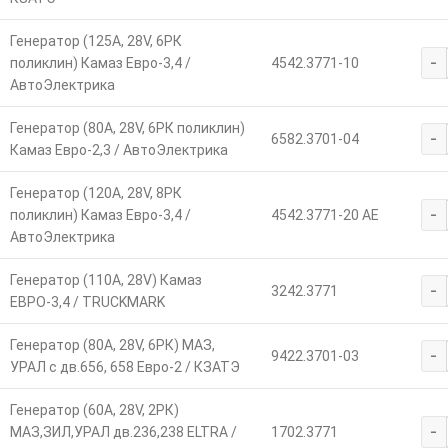
Генератор (125А, 28V, 6РК
-
поликлин) Камаз Евро-3,4 /
4542.3771-10
АвтоЭлектрика
Генератор (80А, 28V, 6РК поликлин)
-
6582.3701-04
Камаз Евро-2,3 / АвтоЭлектрика
Генератор (120А, 28V, 8РК
-
поликлин) Камаз Евро-3,4 /
4542.3771-20 AE
АвтоЭлектрика
Генератор (110А, 28V) Камаз
-
3242.3771
ЕВРО-3,4 / TRUCKMARK
Генератор (80А, 28V, 6РК) МАЗ,
-
9422.3701-03
УРАЛ с дв.656, 658 Евро-2 / КЗАТЭ
Генератор (60А, 28V, 2РК)
-
МАЗ,ЗИЛ,УРАЛ дв.236,238 ELTRA /
1702.3771