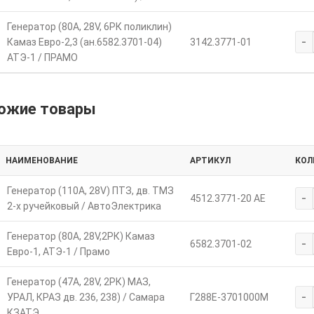
Генератор (80А, 28V, 6РК поликлин)
-
Камаз Евро-2,3 (ан.6582.3701-04)
3142.3771-01
АТЭ-1 / ПРАМО
ожие товары
НАИМЕНОВАНИЕ
АРТИКУЛ
КОЛ
Генератор (110А, 28V) ПТЗ, дв. ТМЗ
-
4512.3771-20 АЕ
2-х ручейковый / АвтоЭлектрика
Генератор (80А, 28V,2РК) Камаз
-
6582.3701-02
Евро-1, АТЭ-1 / Прамо
Генератор (47А, 28V, 2РК) МАЗ,
-
УРАЛ, КРАЗ дв. 236, 238) / Самара
Г288Е-3701000М
КЗАТЭ