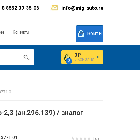
8 8552 39-35-06
info@mig-auto.ru
ии
Контакты
Войти
0 ₽
В КОРЗИНУ
0
3771-01
2,3 (ан.296.139) / аналог
.3771-01
( 0 )