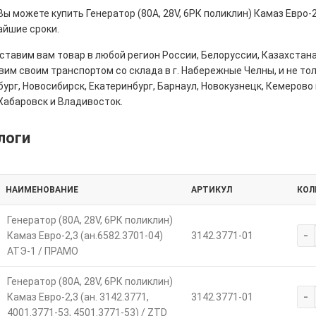
Вы можете купить Генератор (80А, 28V, 6РК поликлин) Камаз Евро-2,
айшие сроки.
тавим вам товар в любой регион России, Белоруссии, Казахстана
им своим транспортом со склада в г. Набережные Челны, и не толь
ург, Новосибирск, Екатеринбург, Барнаул, Новокузнецк, Кемерово 
Хабаровск и Владивосток.
логи
НАИМЕНОВАНИЕ
АРТИКУЛ
КОЛ
Генератор (80А, 28V, 6РК поликлин)
-
Камаз Евро-2,3 (ан.6582.3701-04)
3142.3771-01
АТЭ-1 / ПРАМО
Генератор (80А, 28V, 6РК поликлин)
-
Камаз Евро-2,3 (ан. 3142.3771,
3142.3771-01
4001.3771-53, 4501.3771-53) / ZTD