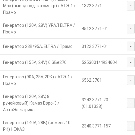
-
Маз (вывод под тахометр) / АТЭ-1 /
1322.3771
Прамо
Генератор (120А, 28V) УРАЛ ELTRA /
-
4512.3771-01
Прамо
-
Генератор 28В/95А, ELTRA / Прамо
3122.3771-01
-
Генератор (155А, 24V) 6ISBe270
5253001/4934604
Генератор (90А, 28V, 2РК) / АТЭ-1 /
-
6562.3701
Прамо
Генератор (120А, 28V, 8
3242.3771-20
-
ручейковый) Камаз Евро-3 /
(01.01338)
АвтоЭлектрика
Генератор (140А, 28В) (ремень 10
-
2340.3771-157
РК) НЕФАЗ