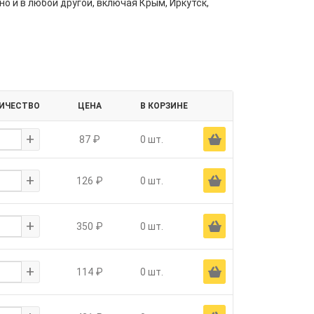
но и в любой другой, включая Крым, Иркутск,
ИЧЕСТВО
ЦЕНА
В КОРЗИНЕ
+
Ä
87 ₽
0 шт.
+
Ä
126 ₽
0 шт.
+
Ä
350 ₽
0 шт.
+
Ä
114 ₽
0 шт.