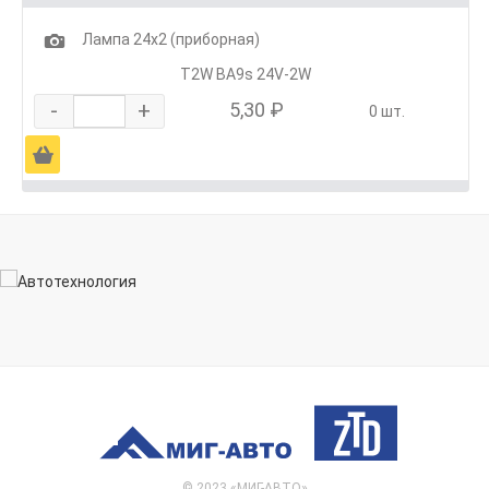
1
Лампа 24х2 (приборная)
T2W BA9s 24V-2W
-
+
5,30 ₽
0 шт.
Ä
© 2023 «МИГ-АВТО»