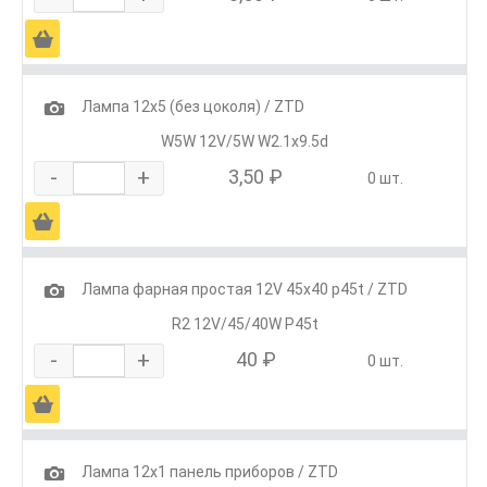
Ä
1
Лампа 12х5 (без цоколя) / ZTD
W5W 12V/5W W2.1x9.5d
-
+
3,50 ₽
0 шт.
Ä
1
Лампа фарная простая 12V 45х40 p45t / ZTD
R2 12V/45/40W P45t
-
+
40 ₽
0 шт.
Ä
1
Лампа 12х1 панель приборов / ZTD