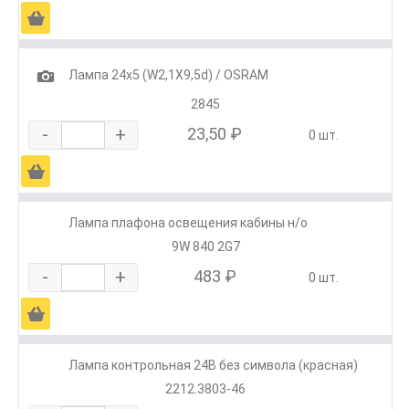
Ä
1
Лампа 24х5 (W2,1Х9,5d) / OSRAM
2845
-
+
23,50 ₽
0 шт.
Ä
Лампа плафона освещения кабины н/о
9W 840 2G7
-
+
483 ₽
0 шт.
Ä
Лампа контрольная 24В без символа (красная)
2212.3803-46