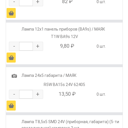
-
+
82 ₽
0 шт.
Ä
Лампа 12х1 панель приборов (ВА9s) / МАЯК
T1W BA9s 12V
-
+
9,80 ₽
0 шт.
Ä
1
Лампа 24х5 габарита / МАЯК
R5W BA15s 24V 62405
-
+
13,50 ₽
0 шт.
Ä
Лампа Т8,5х5 SMD 24V (приборная, габарита) (5-ти
светодиодная) комплект 2 шт