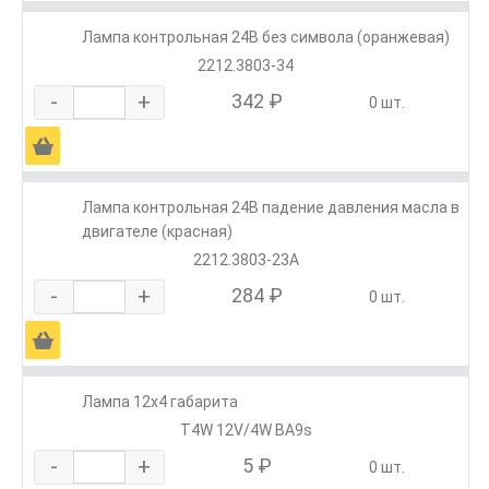
Лампа контрольная 24В без символа (оранжевая)
2212.3803-34
-
+
342 ₽
0 шт.
Ä
Лампа контрольная 24В падение давления масла в
двигателе (красная)
2212.3803-23А
-
+
284 ₽
0 шт.
Ä
Лампа 12х4 габарита
T4W 12V/4W BA9s
-
+
5 ₽
0 шт.