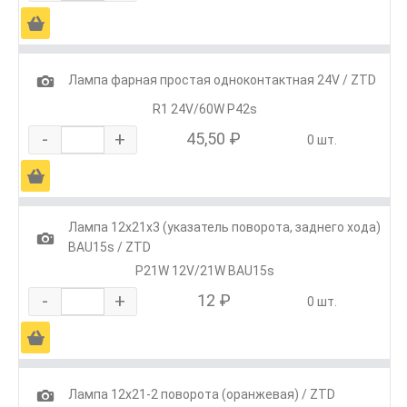
Ä
1
Лампа фарная простая одноконтактная 24V / ZTD
R1 24V/60W P42s
-
+
45,50 ₽
0 шт.
Ä
Лампа 12х21х3 (указатель поворота, заднего хода)
1
BAU15s / ZTD
P21W 12V/21W BAU15s
-
+
12 ₽
0 шт.
Ä
1
Лампа 12х21-2 поворота (оранжевая) / ZTD