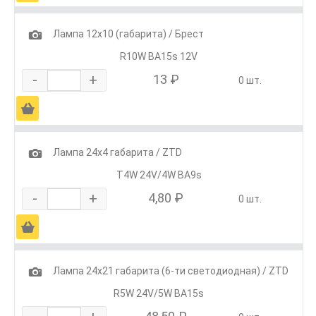
1
Лампа 12х10 (габарита) / Брест
R10W BA15s 12V
-
+
13 ₽
0 шт.
Ä
1
Лампа 24х4 габарита / ZTD
T4W 24V/4W BA9s
-
+
4,80 ₽
0 шт.
Ä
1
Лампа 24х21 габарита (6-ти светодиодная) / ZTD
R5W 24V/5W BA15s