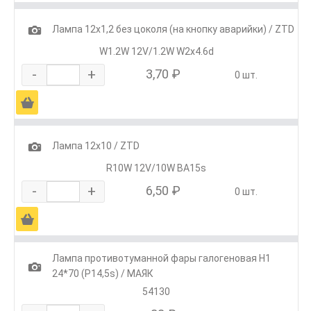
1
Лампа 12х1,2 без цоколя (на кнопку аварийки) / ZTD
W1.2W 12V/1.2W W2x4.6d
-
+
3,70 ₽
0 шт.
Ä
1
Лампа 12х10 / ZTD
R10W 12V/10W BA15s
-
+
6,50 ₽
0 шт.
Ä
Лампа противотуманной фары галогеновая Н1
1
24*70 (P14,5s) / МАЯК
54130