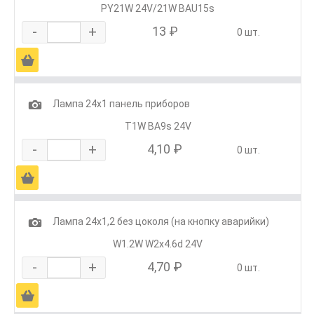
PY21W 24V/21W BAU15s
-
+
13 ₽
0 шт.
Ä
1
Лампа 24х1 панель приборов
T1W BA9s 24V
-
+
4,10 ₽
0 шт.
Ä
1
Лампа 24х1,2 без цоколя (на кнопку аварийки)
W1.2W W2х4.6d 24V
-
+
4,70 ₽
0 шт.
Ä