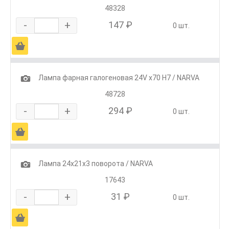
48328
-
+
147 ₽
0 шт.
Ä
1
Лампа фарная галогеновая 24V х70 Н7 / NARVA
48728
-
+
294 ₽
0 шт.
Ä
1
Лампа 24х21х3 поворота / NARVA
17643
-
+
31 ₽
0 шт.
Ä