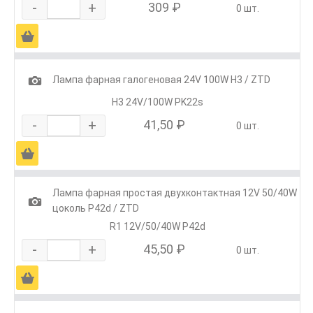
-
+
309 ₽
0 шт.
Ä
1
Лампа фарная галогеновая 24V 100W H3 / ZTD
H3 24V/100W PK22s
-
+
41,50 ₽
0 шт.
Ä
Лампа фарная простая двухконтактная 12V 50/40W
1
цоколь P42d / ZTD
R1 12V/50/40W P42d
-
+
45,50 ₽
0 шт.
Ä