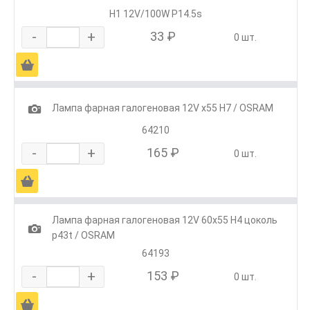
H1 12V/100W P14.5s
-
+
33 ₽
0 шт.
Ä
1
Лампа фарная галогеновая 12V х55 Н7 / OSRAM
64210
-
+
165 ₽
0 шт.
Ä
Лампа фарная галогеновая 12V 60х55 Н4 цоколь
1
p43t / OSRAM
64193
-
+
153 ₽
0 шт.
Ä