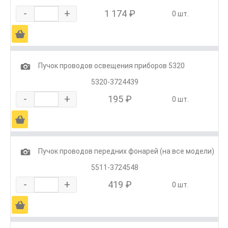
-
+
1 174 ₽
0 шт.
Ä
1
Пучок проводов освещения приборов 5320
5320-3724439
-
+
195 ₽
0 шт.
Ä
1
Пучок проводов передних фонарей (на все модели)
5511-3724548
-
+
419 ₽
0 шт.
Ä