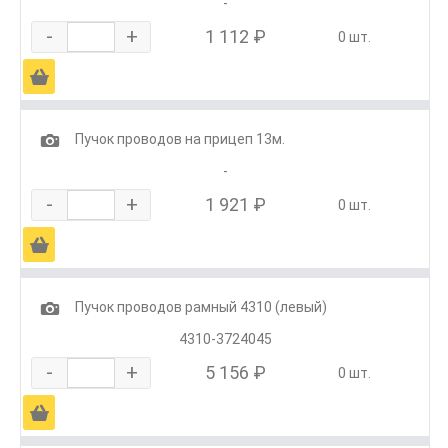
-
-
+
1 112 ₽
0 шт.
Ä
1
Пучок проводов на прицеп 13м.
-
-
+
1 921 ₽
0 шт.
Ä
1
Пучок проводов рамный 4310 (левый)
4310-3724045
-
+
5 156 ₽
0 шт.
Ä