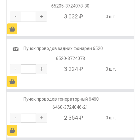
65205-3724078-30
-
+
3 032 ₽
0 шт.
Ä
1
Пучок проводов задних фонарей 6520
6520-3724078
-
+
3 224 ₽
0 шт.
Ä
Пучок проводов генераторный 6460
6460-3724046-21
-
+
2 354 ₽
0 шт.
Ä