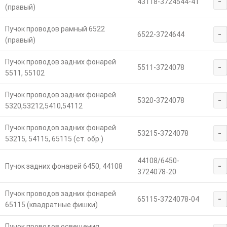
-
43118-3724544-41
(правый)
Пучок проводов рамный 6522
-
6522-3724644
(правый)
Пучок проводов задних фонарей
-
5511-3724078
5511, 55102
Пучок проводов задних фонарей
-
5320-3724078
5320,53212,5410,54112
Пучок проводов задних фонарей
-
53215-3724078
53215, 54115, 65115 (ст. обр.)
44108/6450-
-
Пучок задних фонарей 6450, 44108
3724078-20
Пучок проводов задних фонарей
-
65115-3724078-04
65115 (квадратные фишки)
Пучок проводов освещения