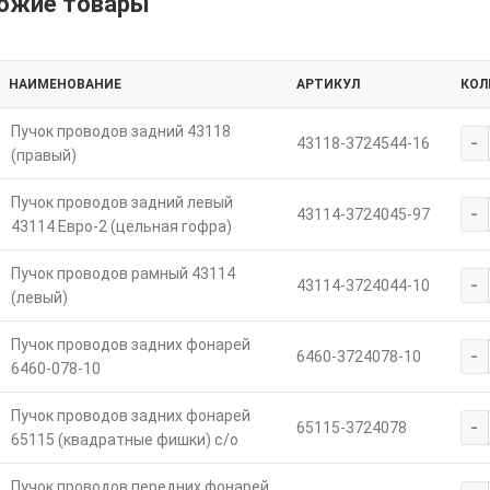
ожие товары
НАИМЕНОВАНИЕ
АРТИКУЛ
КОЛ
Пучок проводов задний 43118
-
43118-3724544-16
(правый)
Пучок проводов задний левый
-
43114-3724045-97
43114 Евро-2 (цельная гофра)
Пучок проводов рамный 43114
-
43114-3724044-10
(левый)
Пучок проводов задних фонарей
-
6460-3724078-10
6460-078-10
Пучок проводов задних фонарей
-
65115-3724078
65115 (квадратные фишки) с/о
Пучок проводов передних фонарей