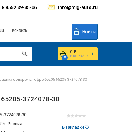
8 8552 39-35-06
info@mig-auto.ru
ии
Контакты
Войти
0 ₽
В КОРЗИНУ
0
адних фонарей в гофре 65205 65205-3724078-30
5 65205-3724078-30
5-3724078-30
( 0 )
ЛЬ:
Россия
В закладки