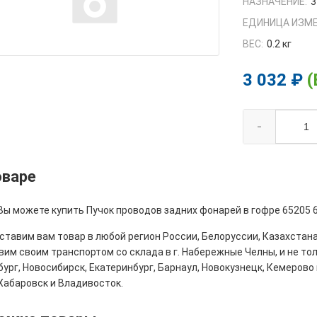
НАЗНАЧЕНИЕ:
3
ЕДИНИЦА ИЗМЕ
ВЕС:
0.2 кг
3 032 ₽
(
-
оваре
Вы можете купить Пучок проводов задних фонарей в гофре 65205 
тавим вам товар в любой регион России, Белоруссии, Казахстана
им своим транспортом со склада в г. Набережные Челны, и не толь
ург, Новосибирск, Екатеринбург, Барнаул, Новокузнецк, Кемерово 
Хабаровск и Владивосток.