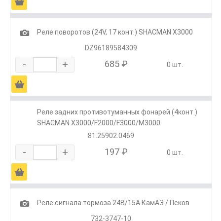
Ä
1
Реле поворотов (24V, 17 конт.) SHACMAN X3000
DZ96189584309
-
+
685 ₽
0 шт.
Ä
Реле задних противотуманных фонарей (4конт.)
SHACMAN X3000/F2000/F3000/M3000
81.25902.0469
-
+
197 ₽
0 шт.
Ä
1
Реле сигнала тормоза 24В/15А КамАЗ / Псков
732-3747-10