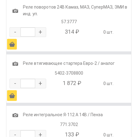
Реле поворотов 24В Камаз, МАЗ, СуперМАЗ, ЭМИ в
1
инд. уп.
57.3777
-
+
314 ₽
0 шт.
Ä
1
Реле втягивающее стартера Евро-2 / аналог
5402-3708800
-
+
1 872 ₽
0 шт.
Ä
1
Реле интегральное Я-112 А 14В / Пенза
771.3702
-
+
133 ₽
0 шт.