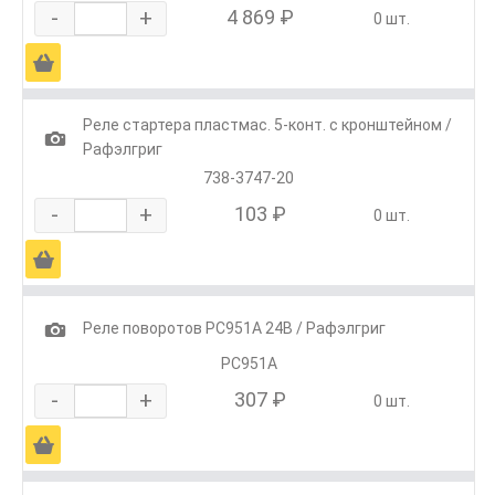
-
+
4 869 ₽
0 шт.
Ä
Реле стартера пластмас. 5-конт. с кронштейном /
1
Рафэлгриг
738-3747-20
-
+
103 ₽
0 шт.
Ä
1
Реле поворотов РС951А 24В / Рафэлгриг
РС951А
-
+
307 ₽
0 шт.
Ä