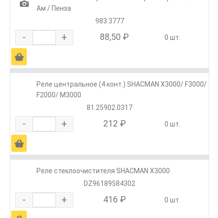
1
Ам / Пенза
983.3777
-
+
88,50 ₽
0 шт.
Ä
Реле центральное (4 конт.) SHACMAN X3000/ F3000/
F2000/ M3000
81.25902.0317
-
+
212 ₽
0 шт.
Ä
Реле стеклоочистителя SHACMAN X3000
DZ96189584302
-
+
416 ₽
0 шт.