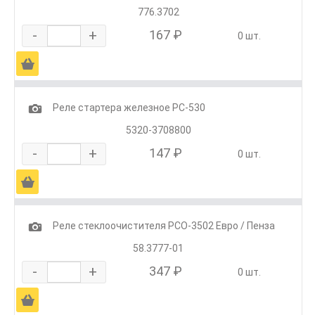
776.3702
-
+
167 ₽
0 шт.
Ä
1
Реле стартера железное РС-530
5320-3708800
-
+
147 ₽
0 шт.
Ä
1
Реле стеклоочистителя РСО-3502 Евро / Пенза
58.3777-01
-
+
347 ₽
0 шт.
Ä