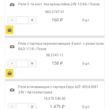
1
Реле 5-ти конт. без кронштейна 24V 12/6А / Псков
983.3747-01
-
+
160 ₽
0 шт.
Ä
Реле стартера переключающее 4-конт. с резистром
1
ВАЗ-1118 / Псков
98.3747-11
-
+
158 ₽
0 шт.
Ä
Реле втягивающее стартера Евро AZF-4554,4581
1
24V / Автоэлектрика
16.670.546 АЕ
-
+
1 479 ₽
0 шт.