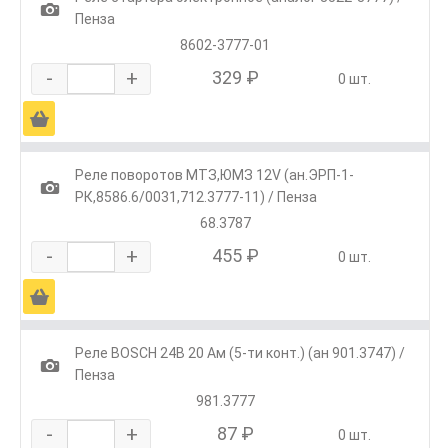
1
Пенза
8602-3777-01
-
+
329 ₽
0 шт.
Ä
Реле поворотов МТЗ,ЮМЗ 12V (ан.ЭРП-1-
1
РК,8586.6/0031,712.3777-11) / Пенза
68.3787
-
+
455 ₽
0 шт.
Ä
Реле BOSCH 24В 20 Ам (5-ти конт.) (ан 901.3747) /
1
Пенза
981.3777
-
+
87 ₽
0 шт.