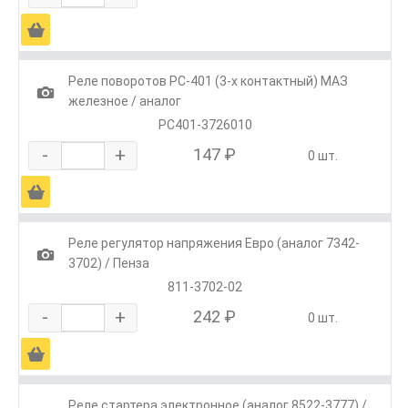
Ä
Реле поворотов РС-401 (3-х контактный) МАЗ
1
железное / аналог
РС401-3726010
-
+
147 ₽
0 шт.
Ä
Реле регулятор напряжения Евро (аналог 7342-
1
3702) / Пенза
811-3702-02
-
+
242 ₽
0 шт.
Ä
Реле стартера электронное (аналог 8522-3777) /