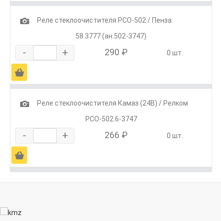
1
Реле стеклоочистителя РСО-502 / Пенза
58.3777 (ан.502-3747)
-
+
290 ₽
0 шт.
Ä
1
Реле стеклоочистителя Камаз (24В) / Релком
РСО-502.6-3747
-
+
266 ₽
0 шт.
Ä