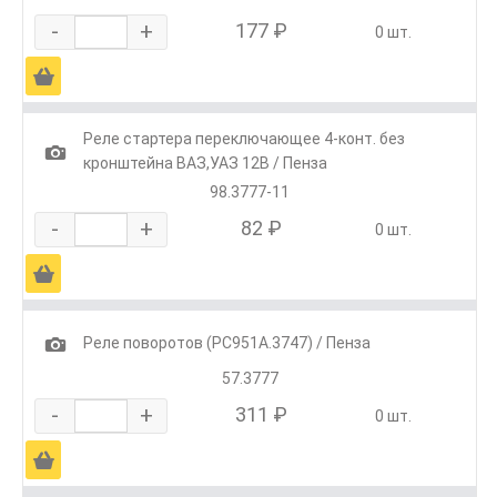
-
+
177 ₽
0 шт.
Ä
Реле стартера переключающее 4-конт. без
1
кронштейна ВАЗ,УАЗ 12В / Пенза
98.3777-11
-
+
82 ₽
0 шт.
Ä
1
Реле поворотов (РС951А.3747) / Пенза
57.3777
-
+
311 ₽
0 шт.
Ä