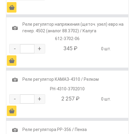
Ä
Реле регулятор напряжения (щеточ. узел) евро на
1
генер. 4502 (аналог 88.3702) / Калуга
612-3702-06
-
+
345 ₽
0 шт.
Ä
1
Реле регулятор КАМАЗ-4310 / Релком
РН-4310-3702010
-
+
2 257 ₽
0 шт.
Ä
1
Реле регулятора РР-356 / Пенза