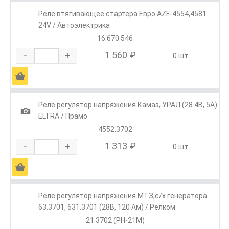
Реле втягивающее стартера Евро AZF-4554,4581
24V / Автоэлектрика
16.670.546
-
+
1 560 ₽
0 шт.
Ä
Реле регулятор напряжения Камаз, УРАЛ (28.4В, 5А)
1
ELTRA / Прамо
4552.3702
-
+
1 313 ₽
0 шт.
Ä
Реле регулятор напряжения МТЗ,с/х генератора
63.3701, 631.3701 (28В, 120 Ам) / Релком
21.3702 (РН-21М)