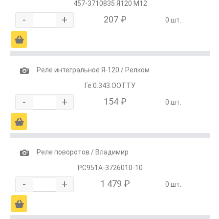
457-3710835 Я120 М12
-
+
207 ₽
0 шт.
Ä
1
Реле интегральное Я-120 / Релком
Ге.0.343.ООТТУ
-
+
154 ₽
0 шт.
Ä
1
Реле поворотов / Владимир
РС951А-3726010-10
-
+
1 479 ₽
0 шт.
Ä