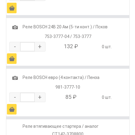
Ä
1
Реле BOSCH 24В 20 Ам (5-ти конт.) / Псков
753-3777-04 / 753-3777
-
+
132 ₽
0 шт.
Ä
1
Реле BOSCH евро (4 контакта) / Пенза
981-3777-10
-
+
85 ₽
0 шт.
Ä
Реле втягивающее стартера / аналог
СТ142-3708800