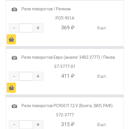
1
Реле поворотов / Релком
РСП-951А
-
+
369 ₽
0 шт.
Ä
1
Реле поворотов Евро (аналог 3402.3777) / Пенза
57-3777-01
-
+
411 ₽
0 шт.
Ä
1
Реле поворотов РС950 П 12 V (Волга, ЗИЛ, РАФ)
572-3777
-
+
315 ₽
0 шт.