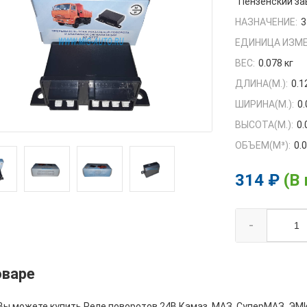
Пензенский з
НАЗНАЧЕНИЕ:
3
ЕДИНИЦА ИЗМЕ
ВЕС:
0.078 кг
ДЛИНА(М.):
0.1
ШИРИНА(М.):
0.
ВЫСОТА(М.):
0.
ОБЪЕМ(M³):
0.
314 ₽
(В
-
оваре
Вы можете купить Реле поворотов 24В Камаз, МАЗ, СуперМАЗ, ЭМИ 