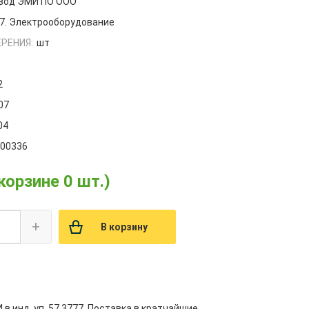
авод ЭМИ ПО ООО
7. Электрооборудование
РЕНИЯ:
шт
2
07
04
000336
 корзине 0 шт.)
+
В корзину
в инд. уп. 57.3777. Поставка в кратчайшие