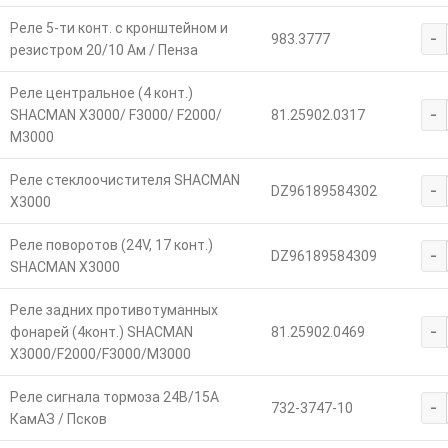
Реле 5-ти конт. с кронштейном и
-
983.3777
резистром 20/10 Ам / Пенза
Реле центральное (4 конт.)
-
SHACMAN X3000/ F3000/ F2000/
81.25902.0317
M3000
Реле стеклоочистителя SHACMAN
-
DZ96189584302
X3000
Реле поворотов (24V, 17 конт.)
-
DZ96189584309
SHACMAN X3000
Реле задних противотуманных
-
фонарей (4конт.) SHACMAN
81.25902.0469
X3000/F2000/F3000/M3000
Реле сигнала тормоза 24В/15А
-
732-3747-10
КамАЗ / Псков