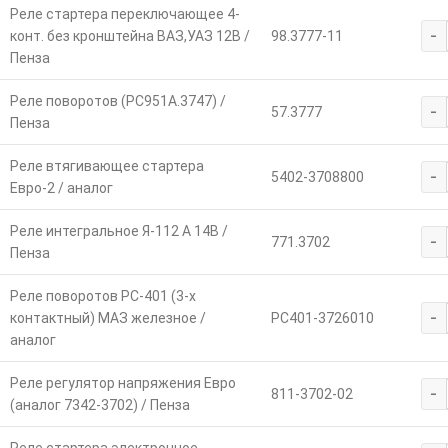
Реле стартера переключающее 4-
-
конт. без кронштейна ВАЗ,УАЗ 12В /
98.3777-11
Пенза
Реле поворотов (РС951А.3747) /
-
57.3777
Пенза
Реле втягивающее стартера
-
5402-3708800
Евро-2 / аналог
Реле интегральное Я-112 А 14В /
-
771.3702
Пенза
Реле поворотов РС-401 (3-х
-
контактный) МАЗ железное /
РС401-3726010
аналог
Реле регулятор напряжения Евро
-
811-3702-02
(аналог 7342-3702) / Пенза