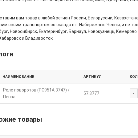
тавим вам товар в любой регион России, Белоруссии, Казахстана
им своим транспортом со склада в г. Набережные Челны, и не толь
ург, Новосибирск, Екатеринбург, Барнаул, Новокузнецк, Кемерово 
Хабаровск и Владивосток.
логи
НАИМЕНОВАНИЕ
АРТИКУЛ
КОЛ
Реле поворотов (РС951А.3747) /
-
57.3777
Пенза
ожие товары