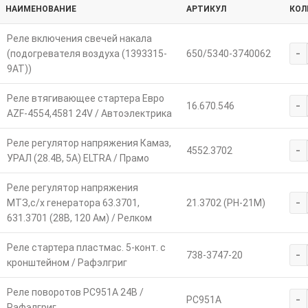
НАИМЕНОВАНИЕ
АРТИКУЛ
КОЛ
Реле включения свечей накала
-
(подогревателя воздуха (1393315-
650/5340-3740062
9АТ))
Реле втягивающее стартера Евро
-
16.670.546
AZF-4554,4581 24V / Автоэлектрика
Реле регулятор напряжения Камаз,
-
4552.3702
УРАЛ (28.4В, 5А) ELTRA / Прамо
Реле регулятор напряжения
-
МТЗ,с/х генератора 63.3701,
21.3702 (РН-21М)
631.3701 (28В, 120 Ам) / Релком
Реле стартера пластмас. 5-конт. с
-
738-3747-20
кронштейном / Рафэлгриг
Реле поворотов РС951А 24В /
-
РС951А
Рафэлгриг