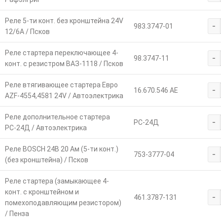
Реле 5-ти конт. без кронштейна 24V
-
983.3747-01
12/6А / Псков
Реле стартера переключающее 4-
-
98.3747-11
конт. с резистром ВАЗ-1118 / Псков
Реле втягивающее стартера Евро
-
16.670.546 АЕ
AZF-4554,4581 24V / Автоэлектрика
Реле дополнительное стартера
-
РС-24Д
РС-24Д / Автоэлектрика
Реле BOSCH 24В 20 Ам (5-ти конт.)
-
753-3777-04
(без кронштейна) / Псков
Реле стартера (замыкающее 4-
конт. с кронштейном и
-
461.3787-131
помехоподавляющим резистором)
/ Пенза