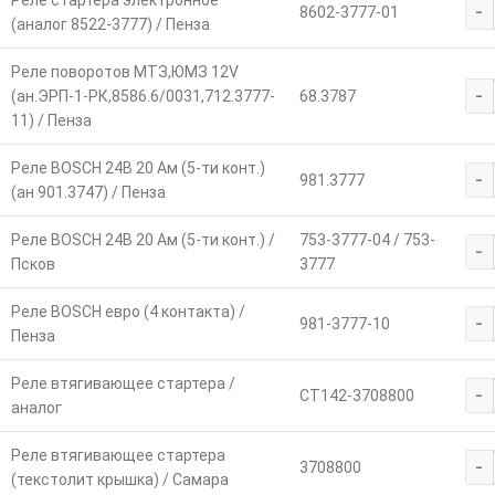
Реле стартера электронное
-
8602-3777-01
(аналог 8522-3777) / Пенза
Реле поворотов МТЗ,ЮМЗ 12V
-
(ан.ЭРП-1-РК,8586.6/0031,712.3777-
68.3787
11) / Пенза
Реле BOSCH 24В 20 Ам (5-ти конт.)
-
981.3777
(ан 901.3747) / Пенза
Реле BOSCH 24В 20 Ам (5-ти конт.) /
753-3777-04 / 753-
-
Псков
3777
Реле BOSCH евро (4 контакта) /
-
981-3777-10
Пенза
Реле втягивающее стартера /
-
СТ142-3708800
аналог
Реле втягивающее стартера
-
3708800
(текстолит крышка) / Самара