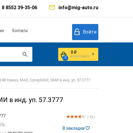
8 8552 39-35-06
info@mig-auto.ru
ии
Контакты
Войти
0 ₽
В КОРЗИНУ
0
4В Камаз, МАЗ, СуперМАЗ, ЭМИ в инд. уп. 57.3777
И в инд. уп. 57.3777
777
( 16 )
ЛЬ:
В закладки