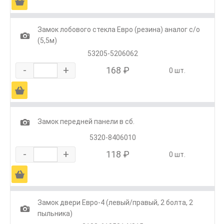
Ä
Замок лобового стекла Евро (резина) аналог с/о
1
(5,5м)
53205-5206062
-
+
168 ₽
0 шт.
Ä
1
Замок передней панели в сб.
5320-8406010
-
+
118 ₽
0 шт.
Ä
Замок двери Евро-4 (левый/правый, 2 болта, 2
1
пыльника)