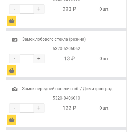
-
+
290 ₽
0 шт.
Ä
1
Замок лобового стекла (резина)
5320-5206062
-
+
13 ₽
0 шт.
Ä
1
Замок передней панели в сб. / Димитровград
5320-8406010
-
+
122 ₽
0 шт.
Ä