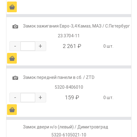
Ä
1
Замок зажигания Евро-3,4 Камаз, МАЗ / С.Петербург
23.3704-11
-
+
2 261 ₽
0 шт.
Ä
1
Замок передней панели в сб. / ZTD
5320-8406010
-
+
159 ₽
0 шт.
Ä
Замок двери н/о (левый) / Димитровград
5320-6105021-10