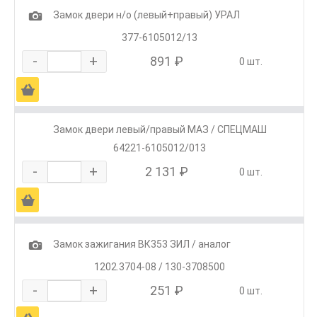
1
Замок двери н/о (левый+правый) УРАЛ
377-6105012/13
-
+
891 ₽
0 шт.
Ä
Замок двери левый/правый МАЗ / СПЕЦМАШ
64221-6105012/013
-
+
2 131 ₽
0 шт.
Ä
1
Замок зажигания ВК353 ЗИЛ / аналог
1202.3704-08 / 130-3708500
-
+
251 ₽
0 шт.