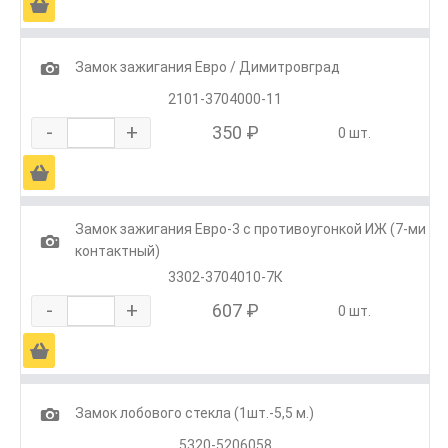
Ä
1
Замок зажигания Евро / Димитровград
2101-3704000-11
-
+
350 ₽
0 шт.
Ä
Замок зажигания Евро-3 с противоугонкой ИЖ (7-ми
1
контактный)
3302-3704010-7К
-
+
607 ₽
0 шт.
Ä
1
Замок лобового стекла (1шт.-5,5 м.)
5320-5206058