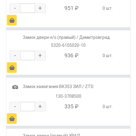
-
+
951 ₽
0 шт.
Ä
Замок двери н/о (правый) / Димитровград
5320-6105020-10
-
+
936 ₽
0 шт.
Ä
1
Замок зажигания ВК353 ЗИЛ / ZTD
130-3708500
-
+
335 ₽
0 шт.
Ä
Замок двери (правый) УРАЛ