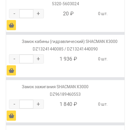
5320-5603024
-
+
20 ₽
0 шт.
Ä
Замок кабины (гидравлический) SHACMAN X3000
DZ13241440085 / DZ13241440090
-
+
1 936 ₽
0 шт.
Ä
Замок зажигания SHACMAN X3000
DZ96189460553
-
+
1 840 ₽
0 шт.
Ä