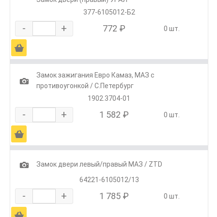
377-6105012-Б2
-
+
772 ₽
0 шт.
Ä
Замок зажигания Евро Камаз, МАЗ с
1
противоугонкой / С.Петербург
1902.3704-01
-
+
1 582 ₽
0 шт.
Ä
1
Замок двери левый/правый МАЗ / ZTD
64221-6105012/13
-
+
1 785 ₽
0 шт.
Ä