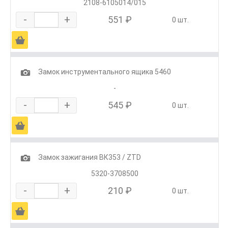
2108-6105014/015
-
+
551 ₽
0 шт.
Ä
1
Замок инструментального ящика 5460
-
-
+
545 ₽
0 шт.
Ä
1
Замок зажигания ВК353 / ZTD
5320-3708500
-
+
210 ₽
0 шт.
Ä