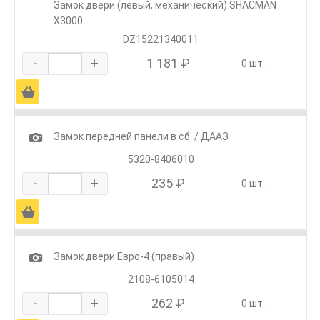
Замок двери (левый, механический) SHACMAN
X3000
DZ15221340011
-
+
1 181 ₽
0 шт.
Ä
1
Замок передней панели в сб. / ДААЗ
5320-8406010
-
+
235 ₽
0 шт.
Ä
1
Замок двери Евро-4 (правый)
2108-6105014
-
+
262 ₽
0 шт.