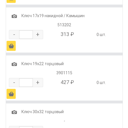
1
Ключ 17х19 накидной / Камышин
513202
-
+
313 ₽
0 шт.
Ä
1
Ключ 19х22 торцовый
3901115
-
+
427 ₽
0 шт.
Ä
1
Ключ 30х32 торцовый
-