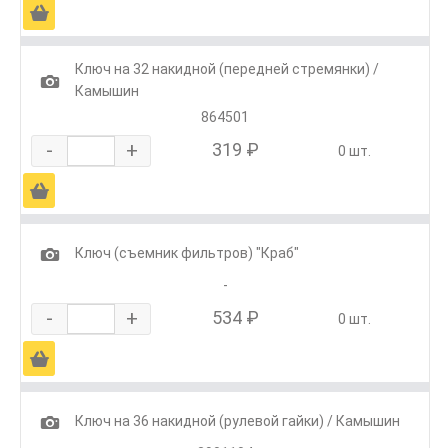
Ä
Ключ на 32 накидной (передней стремянки) /
1
Камышин
864501
-
+
319 ₽
0 шт.
Ä
1
Ключ (съемник фильтров) "Краб"
-
-
+
534 ₽
0 шт.
Ä
1
Ключ на 36 накидной (рулевой гайки) / Камышин