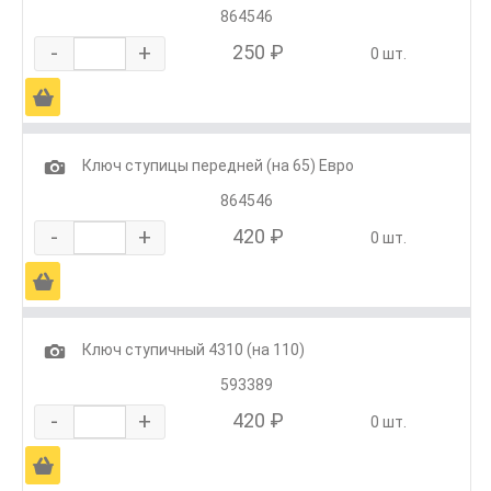
864546
-
+
250 ₽
0 шт.
Ä
1
Ключ ступицы передней (на 65) Евро
864546
-
+
420 ₽
0 шт.
Ä
1
Ключ ступичный 4310 (на 110)
593389
-
+
420 ₽
0 шт.
Ä