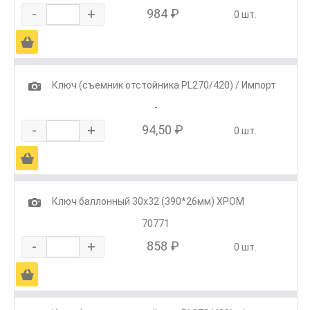
-
+
984 ₽
0 шт.
Ä
1
Ключ (съемник отстойника PL270/420) / Импорт
-
-
+
94,50 ₽
0 шт.
Ä
1
Ключ баллонный 30х32 (390*26мм) ХРОМ
70771
-
+
858 ₽
0 шт.
Ä