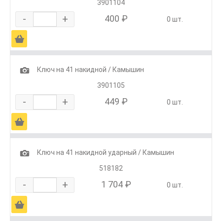
3901104
-
+
400 ₽
0 шт.
Ä
1
Ключ на 41 накидной / Камышин
3901105
-
+
449 ₽
0 шт.
Ä
1
Ключ на 41 накидной ударный / Камышин
518182
-
+
1 704 ₽
0 шт.
Ä