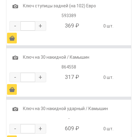
1
Ключ ступицы задней (на 102) Евро
593389
-
+
369 ₽
0 шт.
Ä
1
Ключ на 30 накидной / Камышин
864558
-
+
317 ₽
0 шт.
Ä
1
Ключ на 30 накидной ударный / Камышин
-
-
+
609 ₽
0 шт.