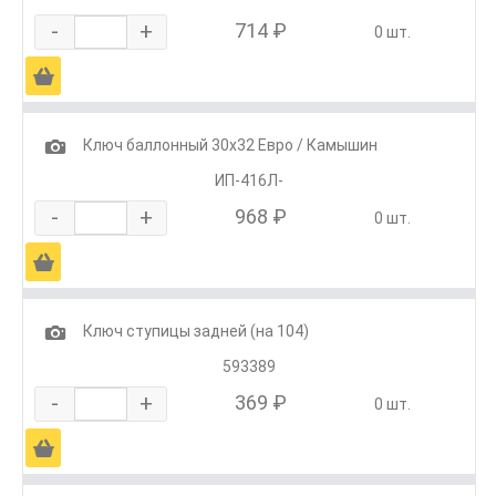
-
+
714 ₽
0 шт.
Ä
1
Ключ баллонный 30х32 Евро / Камышин
ИП-416Л-
-
+
968 ₽
0 шт.
Ä
1
Ключ ступицы задней (на 104)
593389
-
+
369 ₽
0 шт.
Ä