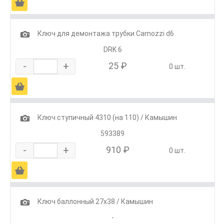
Ä
1
Ключ для демонтажа трубки Camozzi d6
DRK 6
-
+
25 ₽
0 шт.
Ä
1
Ключ ступичный 4310 (на 110) / Камышин
593389
-
+
910 ₽
0 шт.
Ä
1
Ключ баллонный 27х38 / Камышин
-