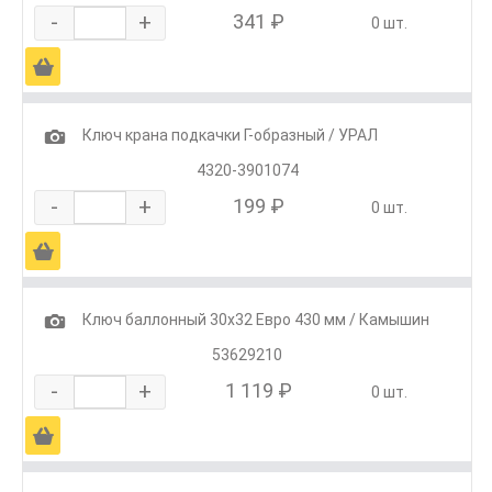
-
+
341 ₽
0 шт.
Ä
1
Ключ крана подкачки Г-образный / УРАЛ
4320-3901074
-
+
199 ₽
0 шт.
Ä
1
Ключ баллонный 30х32 Евро 430 мм / Камышин
53629210
-
+
1 119 ₽
0 шт.
Ä