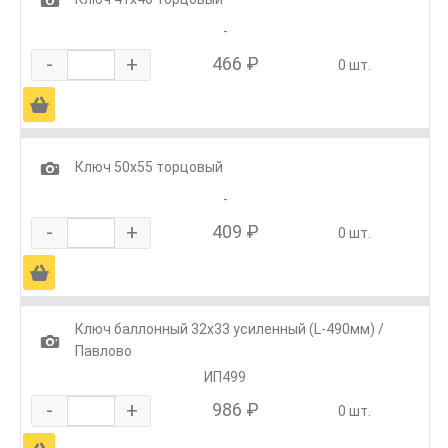
-
-
+
466 ₽
0 шт.
Ä
1
Ключ 50х55 торцовый
-
-
+
409 ₽
0 шт.
Ä
Ключ баллонный 32х33 усиленный (L-490мм) /
1
Павлово
ИП499
-
+
986 ₽
0 шт.