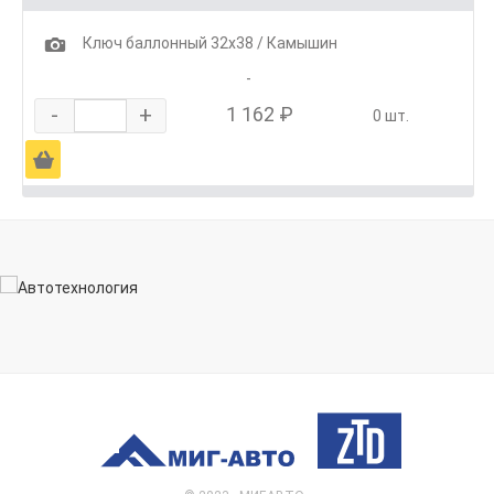
1
Ключ баллонный 32х38 / Камышин
-
-
+
1 162 ₽
0 шт.
Ä