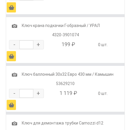
Ä
1
Ключ крана подкачки Г-образный / УРАЛ
4320-3901074
-
+
199 ₽
0 шт.
Ä
1
Ключ баллонный 30х32 Евро 430 мм / Камышин
53629210
-
+
1 119 ₽
0 шт.
Ä
1
Ключ для демонтажа трубки Camozzi d12