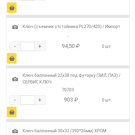
Ä
1
Ключ (съемник отстойника PL270/420) / Импорт
-
-
+
94,50 ₽
0 шт.
Ä
Ключ баллонный 22х38 под футорку (ЗИЛ, ПАЗ) /
1
СЕРВИС КЛЮЧ
70703
-
+
903 ₽
0 шт.
Ä
1
Ключ баллонный 30х32 (390*26мм) ХРОМ