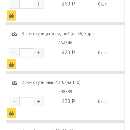
-
+
250 ₽
0 шт.
Ä
1
Ключ ступицы передней (на 65) Евро
864546
-
+
420 ₽
0 шт.
Ä
1
Ключ ступичный 4310 (на 110)
593389
-
+
420 ₽
0 шт.
Ä