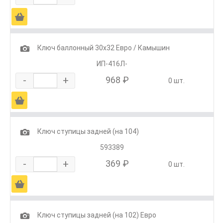
Ä
1
Ключ баллонный 30х32 Евро / Камышин
ИП-416Л-
-
+
968 ₽
0 шт.
Ä
1
Ключ ступицы задней (на 104)
593389
-
+
369 ₽
0 шт.
Ä
1
Ключ ступицы задней (на 102) Евро