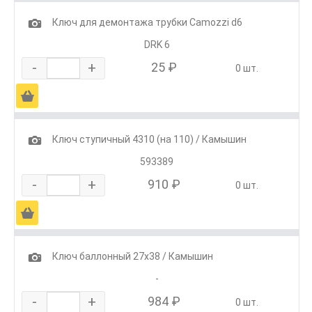
1
Ключ для демонтажа трубки Camozzi d6
DRK 6
-
+
25 ₽
0 шт.
Ä
1
Ключ ступичный 4310 (на 110) / Камышин
593389
-
+
910 ₽
0 шт.
Ä
1
Ключ баллонный 27х38 / Камышин
-
-
+
984 ₽
0 шт.