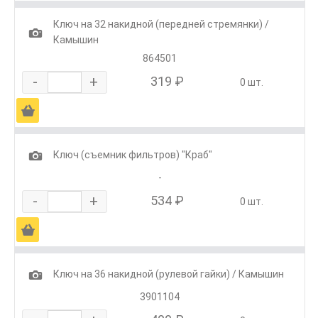
Ключ на 32 накидной (передней стремянки) /
1
Камышин
864501
-
+
319 ₽
0 шт.
Ä
1
Ключ (съемник фильтров) "Краб"
-
-
+
534 ₽
0 шт.
Ä
1
Ключ на 36 накидной (рулевой гайки) / Камышин
3901104