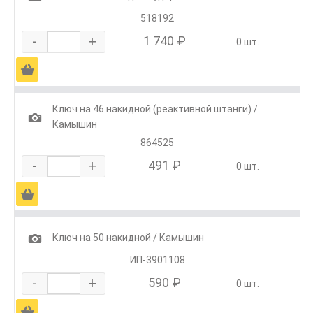
518192
-
+
1 740 ₽
0 шт.
Ä
Ключ на 46 накидной (реактивной штанги) /
1
Камышин
864525
-
+
491 ₽
0 шт.
Ä
1
Ключ на 50 накидной / Камышин
ИП-3901108
-
+
590 ₽
0 шт.
Ä