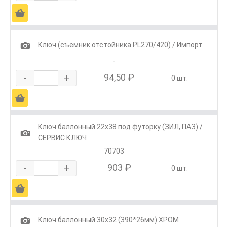
Ä
1
Ключ (съемник отстойника PL270/420) / Импорт
-
-
+
94,50 ₽
0 шт.
Ä
Ключ баллонный 22х38 под футорку (ЗИЛ, ПАЗ) /
1
СЕРВИС КЛЮЧ
70703
-
+
903 ₽
0 шт.
Ä
1
Ключ баллонный 30х32 (390*26мм) ХРОМ