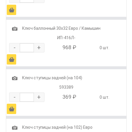
Ä
1
Ключ баллонный 30х32 Евро / Камышин
ИП-416Л-
-
+
968 ₽
0 шт.
Ä
1
Ключ ступицы задней (на 104)
593389
-
+
369 ₽
0 шт.
Ä
1
Ключ ступицы задней (на 102) Евро