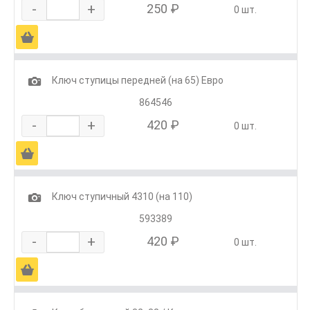
-
+
250 ₽
0 шт.
Ä
1
Ключ ступицы передней (на 65) Евро
864546
-
+
420 ₽
0 шт.
Ä
1
Ключ ступичный 4310 (на 110)
593389
-
+
420 ₽
0 шт.
Ä