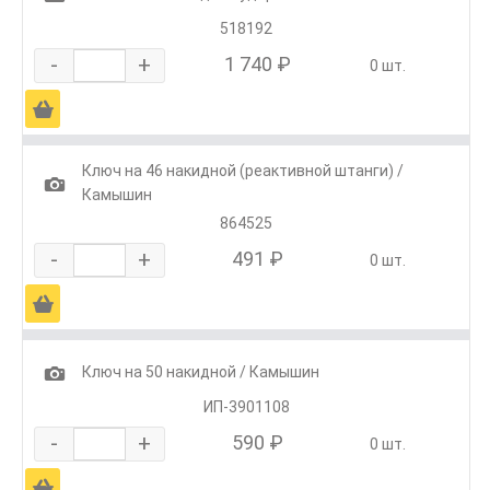
518192
-
+
1 740 ₽
0 шт.
Ä
Ключ на 46 накидной (реактивной штанги) /
1
Камышин
864525
-
+
491 ₽
0 шт.
Ä
1
Ключ на 50 накидной / Камышин
ИП-3901108
-
+
590 ₽
0 шт.
Ä