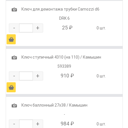
1
Ключ для демонтажа трубки Camozzi d6
DRK 6
-
+
25 ₽
0 шт.
Ä
1
Ключ ступичный 4310 (на 110) / Камышин
593389
-
+
910 ₽
0 шт.
Ä
1
Ключ баллонный 27х38 / Камышин
-
-
+
984 ₽
0 шт.