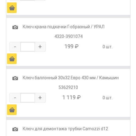
Ä
1
Ключ крана подкачки Г-образный / УРАЛ
4320-3901074
-
+
199 ₽
0 шт.
Ä
1
Ключ баллонный 30х32 Евро 430 мм / Камышин
53629210
-
+
1 119 ₽
0 шт.
Ä
1
Ключ для демонтажа трубки Camozzi d12