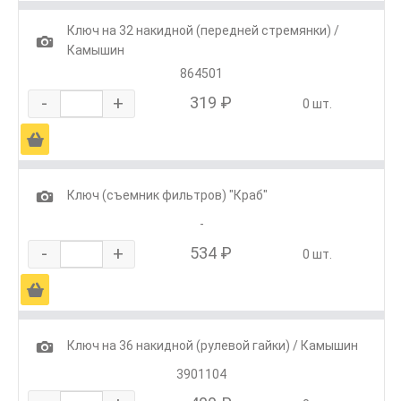
Ключ на 32 накидной (передней стремянки) /
1
Камышин
864501
-
+
319 ₽
0 шт.
Ä
1
Ключ (съемник фильтров) "Краб"
-
-
+
534 ₽
0 шт.
Ä
1
Ключ на 36 накидной (рулевой гайки) / Камышин
3901104