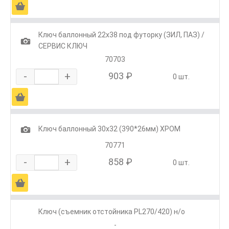
Ä
Ключ баллонный 22х38 под футорку (ЗИЛ, ПАЗ) /
1
СЕРВИС КЛЮЧ
70703
-
+
903 ₽
0 шт.
Ä
1
Ключ баллонный 30х32 (390*26мм) ХРОМ
70771
-
+
858 ₽
0 шт.
Ä
Ключ (съемник отстойника PL270/420) н/о
-