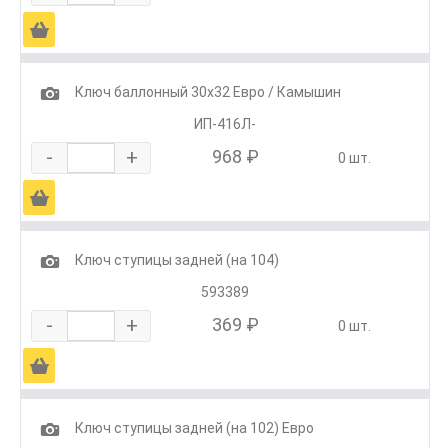
Ä
1
Ключ баллонный 30х32 Евро / Камышин
ИП-416Л-
-
+
968 ₽
0 шт.
Ä
1
Ключ ступицы задней (на 104)
593389
-
+
369 ₽
0 шт.
Ä
1
Ключ ступицы задней (на 102) Евро