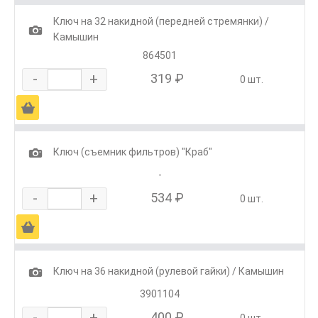
Ключ на 32 накидной (передней стремянки) /
1
Камышин
864501
-
+
319 ₽
0 шт.
Ä
1
Ключ (съемник фильтров) "Краб"
-
-
+
534 ₽
0 шт.
Ä
1
Ключ на 36 накидной (рулевой гайки) / Камышин
3901104
-
+
400 ₽
0 шт.