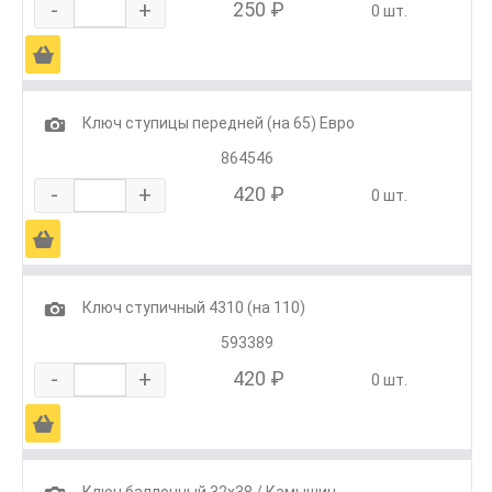
-
+
250 ₽
0 шт.
Ä
1
Ключ ступицы передней (на 65) Евро
864546
-
+
420 ₽
0 шт.
Ä
1
Ключ ступичный 4310 (на 110)
593389
-
+
420 ₽
0 шт.
Ä
Ключ баллонный 32х38 / Камышин