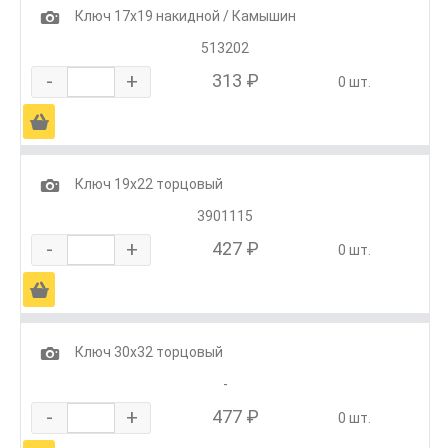
1
Ключ 17х19 накидной / Камышин
513202
-
+
313 ₽
0 шт.
Ä
1
Ключ 19х22 торцовый
3901115
-
+
427 ₽
0 шт.
Ä
1
Ключ 30х32 торцовый
-
-
+
477 ₽
0 шт.