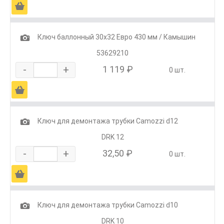
Ä
1
Ключ баллонный 30х32 Евро 430 мм / Камышин
53629210
-
+
1 119 ₽
0 шт.
Ä
1
Ключ для демонтажа трубки Camozzi d12
DRK 12
-
+
32,50 ₽
0 шт.
Ä
1
Ключ для демонтажа трубки Camozzi d10
DRK 10