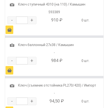
1
Ключ ступичный 4310 (на 110) / Камышин
593389
-
+
910 ₽
0 шт.
Ä
1
Ключ баллонный 27х38 / Камышин
-
-
+
984 ₽
0 шт.
Ä
1
Ключ (съемник отстойника PL270/420) / Импорт
-
-
+
94,50 ₽
0 шт.