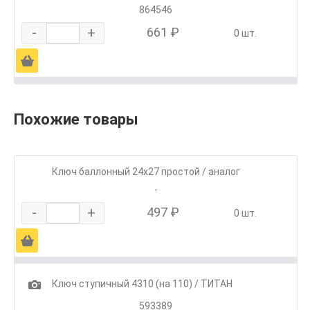
864546
-
+
661 ₽
0 шт.
Ä
Похожие товары
Ключ баллонный 24х27 простой / аналог
-
-
+
497 ₽
0 шт.
Ä
1
Ключ ступичный 4310 (на 110) / ТИТАН
593389