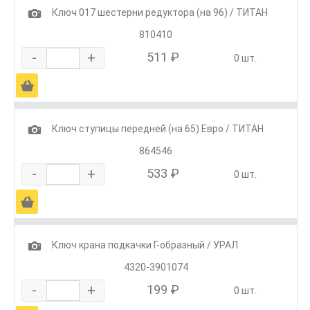
1
Ключ 017 шестерни редуктора (на 96) / ТИТАН
810410
-
+
511 ₽
0 шт.
Ä
1
Ключ ступицы передней (на 65) Евро / ТИТАН
864546
-
+
533 ₽
0 шт.
Ä
1
Ключ крана подкачки Г-образный / УРАЛ
4320-3901074
-
+
199 ₽
0 шт.