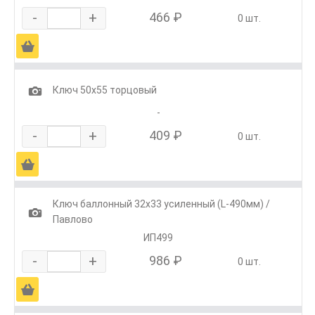
-
+
466 ₽
0 шт.
Ä
1
Ключ 50х55 торцовый
-
-
+
409 ₽
0 шт.
Ä
Ключ баллонный 32х33 усиленный (L-490мм) /
1
Павлово
ИП499
-
+
986 ₽
0 шт.
Ä