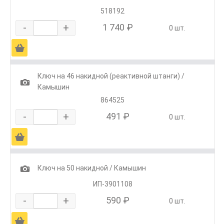
518192
-
+
1 740 ₽
0 шт.
Ä
Ключ на 46 накидной (реактивной штанги) /
1
Камышин
864525
-
+
491 ₽
0 шт.
Ä
1
Ключ на 50 накидной / Камышин
ИП-3901108
-
+
590 ₽
0 шт.
Ä