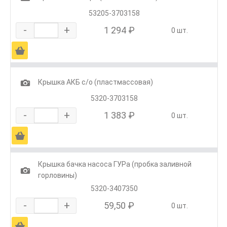
53205-3703158
-
+
1 294 ₽
0 шт.
Ä
1
Крышка АКБ с/о (пластмассовая)
5320-3703158
-
+
1 383 ₽
0 шт.
Ä
Крышка бачка насоса ГУРа (пробка заливной
1
горловины)
5320-3407350
-
+
59,50 ₽
0 шт.
Ä