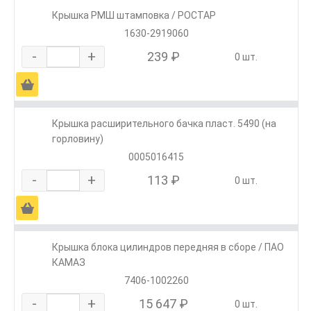
Крышка РМШ штамповка / РОСТАР
1630-2919060
-
+
239 ₽
0 шт.
Ä
Крышка расширительного бачка пласт. 5490 (на
горловину)
0005016415
-
+
113 ₽
0 шт.
Ä
Крышка блока цилиндров передняя в сборе / ПАО
КАМАЗ
7406-1002260
-
+
15 647 ₽
0 шт.