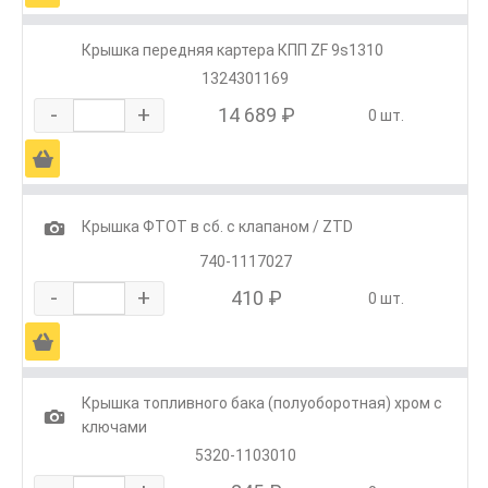
Крышка передняя картера КПП ZF 9s1310
1324301169
-
+
14 689 ₽
0 шт.
Ä
1
Крышка ФТОТ в сб. с клапаном / ZTD
740-1117027
-
+
410 ₽
0 шт.
Ä
Крышка топливного бака (полуоборотная) хром с
1
ключами
5320-1103010