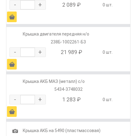
-
+
2 089 ₽
0 шт.
Ä
Крышка двигателя передняя н/о
238Б-1002261-Б3
-
+
21 989 ₽
0 шт.
Ä
Крышка АКБ МАЗ (металл) с/о
5434-3748032
-
+
1 283 ₽
0 шт.
Ä
1
Крышка АКБ на 5490 (пластмассовая)