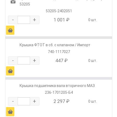
1
53205
53205-2402051
-
+
1 001 ₽
0 шт.
Ä
Крышка ФТОТ в сб. с клапаном / Импорт
740-1117027
-
+
447 ₽
0 шт.
Ä
Крышка подшипника вала вторичного МАЗ
236-1701205-Б4
-
+
2 297 ₽
0 шт.
Ä