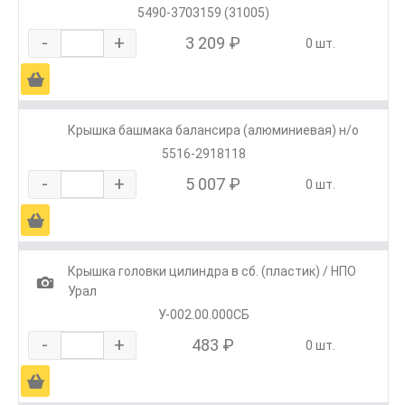
5490-3703159 (31005)
-
+
3 209 ₽
0 шт.
Ä
Крышка башмака балансира (алюминиевая) н/о
5516-2918118
-
+
5 007 ₽
0 шт.
Ä
Крышка головки цилиндра в сб. (пластик) / НПО
1
Урал
У-002.00.000СБ
-
+
483 ₽
0 шт.
Ä