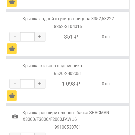
Ä
Крышка задней ступицы прицепа 8352,53222
8352-3104016
-
+
351 ₽
0 шт.
Ä
Крышка стакана подшипника
6520-2402051
-
+
1 098 ₽
0 шт.
Ä
Крышка расширительного бачка SHACMAN
1
X3000/F3000/F2000,FAW J6
99100530701