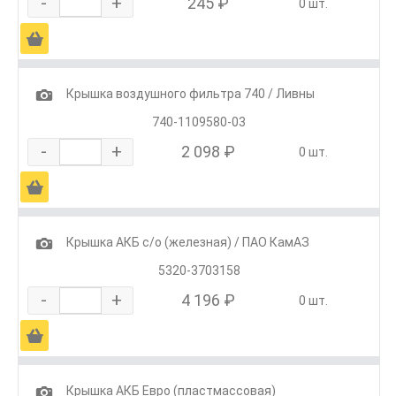
-
+
245 ₽
0 шт.
Ä
1
Крышка воздушного фильтра 740 / Ливны
740-1109580-03
-
+
2 098 ₽
0 шт.
Ä
1
Крышка АКБ с/о (железная) / ПАО КамАЗ
5320-3703158
-
+
4 196 ₽
0 шт.
Ä
1
Крышка АКБ Евро (пластмассовая)