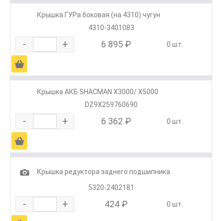
Крышка ГУРа боковая (на 4310) чугун
4310-3401083
-
+
6 895 ₽
0 шт.
Ä
Крышка АКБ SHACMAN X3000/ X5000
DZ9X259760690
-
+
6 362 ₽
0 шт.
Ä
1
Крышка редуктора заднего подшипника
5320-2402181
-
+
424 ₽
0 шт.