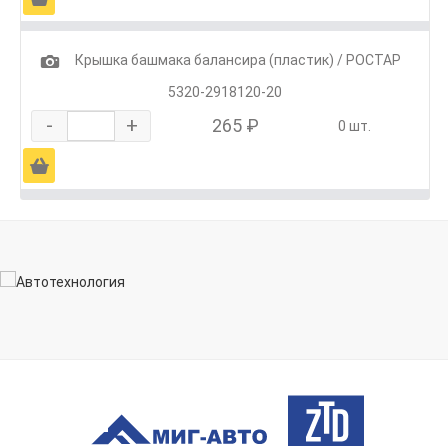
1
Крышка башмака балансира (пластик) / РОСТАР
5320-2918120-20
-
+
265 ₽
0 шт.
Ä