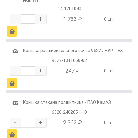
Импорт
14-1701040
-
+
1 733 ₽
0 шт.
Ä
1
Крышка расширительного бачка 9527 / НУР-ТЕХ
9527-1311060-02
-
+
247 ₽
0 шт.
Ä
1
Крышка стакана подшипника / ПАО КамАЗ
6520-2402051-10
-
+
2 363 ₽
0 шт.
Ä