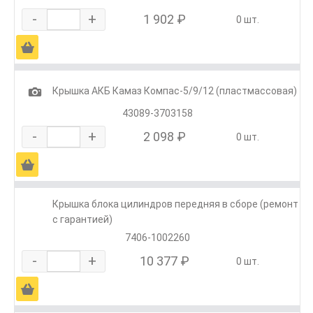
-
+
1 902 ₽
0 шт.
Ä
1
Крышка АКБ Камаз Компас-5/9/12 (пластмассовая)
43089-3703158
-
+
2 098 ₽
0 шт.
Ä
Крышка блока цилиндров передняя в сборе (ремонт
с гарантией)
7406-1002260
-
+
10 377 ₽
0 шт.
Ä