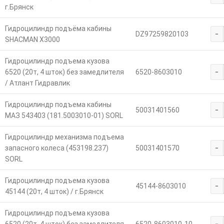
г.Брянск
Гидроцилиндр подъёма кабины
-
DZ97259820103
SHACMAN X3000
Гидроцилиндр подъема кузова
-
6520 (20т, 4 шток) без замедлителя
6520-8603010
/ Атлант Гидравлик
Гидроцилиндр подъема кабины
-
50031401560
МАЗ 543403 (181.5003010-01) SORL
Гидроцилиндр механизма подъема
-
запасного колеса (453198.237)
50031401570
SORL
Гидроцилиндр подъема кузова
-
45144-8603010
45144 (20т, 4 шток) / г.Брянск
Гидроцилиндр подъема кузова
-