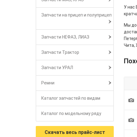
У нас
кратч
Запчасти на прицеп и полуприцеп
Мы дос
достав
Запчасти НЕФАЗ, ЛИАЗ
Петерб
Чита, 
Запчасти Трактор
Пох
Запчасти УРАЛ
Ремни
Каталог запчастей по видам
1
Каталог по модельному ряду
1
Скачать весь прайс-лист