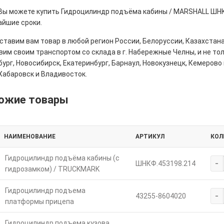
 Вы можете купить Гидроцилиндр подъёма кабины / MARSHALL ШНК
айшие сроки.
тавим вам товар в любой регион России, Белоруссии, Казахстана
им своим транспортом со склада в г. Набережные Челны, и не толь
ург, Новосибирск, Екатеринбург, Барнаул, Новокузнецк, Кемерово 
Хабаровск и Владивосток.
ожие товары
НАИМЕНОВАНИЕ
АРТИКУЛ
КОЛ
Гидроцилиндр подъёма кабины (с
-
ШНКФ.453198.214
гидрозамком) / TRUCKMARK
Гидроцилиндр подъема
-
43255-8604020
платформы прицепа
Гидроцилиндр подъема кузова