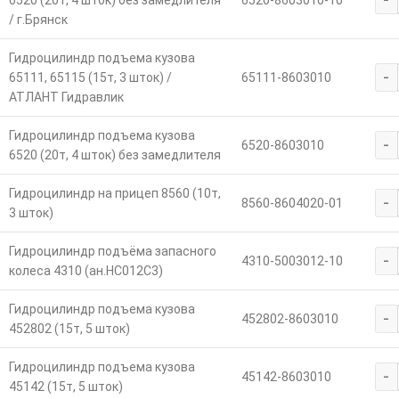
6520 (20т, 4 шток) без замедлителя
6520-8603010-10
/ г.Брянск
Гидроцилиндр подъема кузова
-
65111, 65115 (15т, 3 шток) /
65111-8603010
АТЛАНТ Гидравлик
Гидроцилиндр подъема кузова
-
6520-8603010
6520 (20т, 4 шток) без замедлителя
Гидроцилиндр на прицеп 8560 (10т,
-
8560-8604020-01
3 шток)
Гидроцилиндр подъёма запасного
-
4310-5003012-10
колеса 4310 (ан.HC012C3)
Гидроцилиндр подъема кузова
-
452802-8603010
452802 (15т, 5 шток)
Гидроцилиндр подъема кузова
-
45142-8603010
45142 (15т, 5 шток)