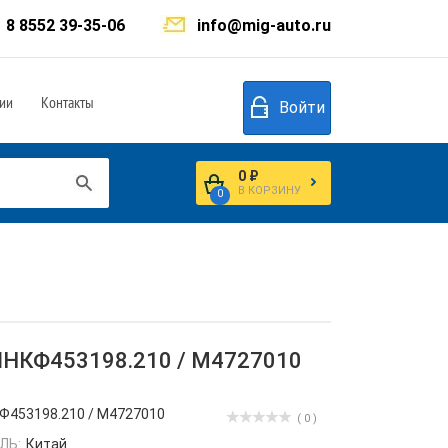
8 8552 39-35-06
info@mig-auto.ru
ии
Контакты
Войти
0 ₽
В КОРЗИНУ
0
ШНКФ453198.210 / M4727010
453198.210 / M4727010
( 0 )
ЛЬ:
Китай