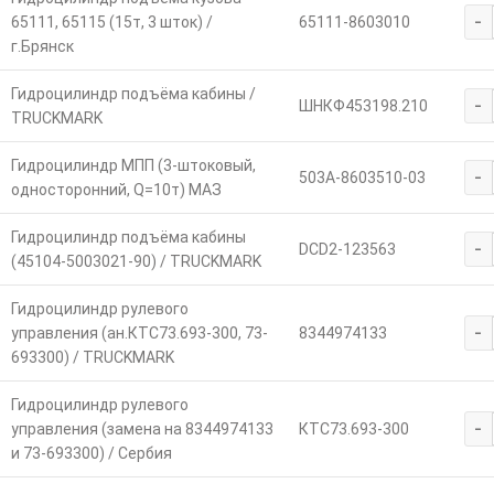
-
65111, 65115 (15т, 3 шток) /
65111-8603010
г.Брянск
Гидроцилиндр подъёма кабины /
-
ШНКФ453198.210
TRUCKMARK
Гидроцилиндр МПП (3-штоковый,
-
503А-8603510-03
односторонний, Q=10т) МАЗ
Гидроцилиндр подъёма кабины
-
DCD2-123563
(45104-5003021-90) / TRUCKMARK
Гидроцилиндр рулевого
-
управления (ан.КТС73.693-300, 73-
8344974133
693300) / TRUCKMARK
Гидроцилиндр рулевого
-
управления (замена на 8344974133
КТС73.693-300
и 73-693300) / Сербия