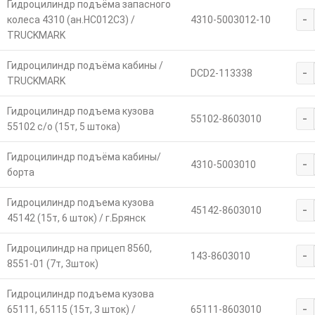
Гидроцилиндр подъёма запасного
-
колеса 4310 (ан.HC012C3) /
4310-5003012-10
TRUCKMARK
Гидроцилиндр подъёма кабины /
-
DCD2-113338
TRUCKMARK
Гидроцилиндр подъема кузова
-
55102-8603010
55102 с/о (15т, 5 штока)
Гидроцилиндр подъёма кабины/
-
4310-5003010
борта
Гидроцилиндр подъема кузова
-
45142-8603010
45142 (15т, 6 шток) / г.Брянск
Гидроцилиндр на прицеп 8560,
-
143-8603010
8551-01 (7т, 3шток)
Гидроцилиндр подъема кузова
-
65111, 65115 (15т, 3 шток) /
65111-8603010