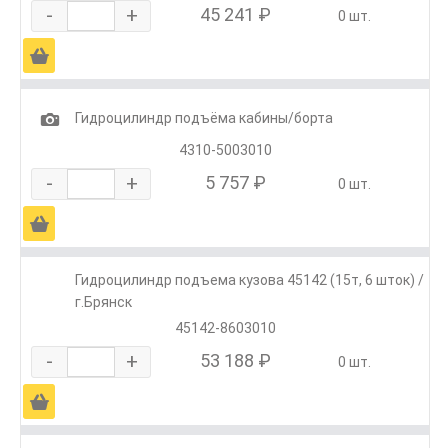
-
+
45 241 ₽
0 шт.
Ä
1
Гидроцилиндр подъёма кабины/борта
4310-5003010
-
+
5 757 ₽
0 шт.
Ä
Гидроцилиндр подъема кузова 45142 (15т, 6 шток) /
г.Брянск
45142-8603010
-
+
53 188 ₽
0 шт.
Ä