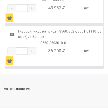
-
+
43 932 ₽
0 шт.
Ä
Гидроцилиндр на прицеп 8560, 8527, 8551-01 (10т, 3
1
шток) / г.Брянск
8560-8603010-01
-
+
36 200 ₽
0 шт.
Ä