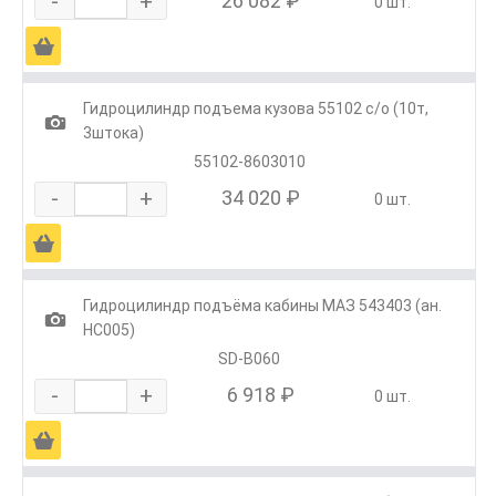
-
+
26 082 ₽
0 шт.
Ä
Гидроцилиндр подъема кузова 55102 с/о (10т,
1
3штока)
55102-8603010
-
+
34 020 ₽
0 шт.
Ä
Гидроцилиндр подъёма кабины МАЗ 543403 (ан.
1
HC005)
SD-B060
-
+
6 918 ₽
0 шт.
Ä