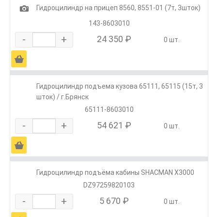
1
Гидроцилиндр на прицеп 8560, 8551-01 (7т, 3шток)
143-8603010
-
+
24 350 ₽
0 шт.
Ä
Гидроцилиндр подъема кузова 65111, 65115 (15т, 3
шток) / г.Брянск
65111-8603010
-
+
54 621 ₽
0 шт.
Ä
Гидроцилиндр подъёма кабины SHACMAN X3000
DZ97259820103
-
+
5 670 ₽
0 шт.