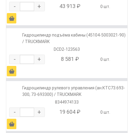
-
+
43 913 ₽
0 шт.
Ä
Гидроцилиндр подъёма кабины (45104-5003021-90)
/ TRUCKMARK
DCD2-123563
-
+
8 581 ₽
0 шт.
Ä
Гидроцилиндр рулевого управления (ан.КТС73.693-
300, 73-693300) / TRUCKMARK
8344974133
-
+
19 604 ₽
0 шт.
Ä