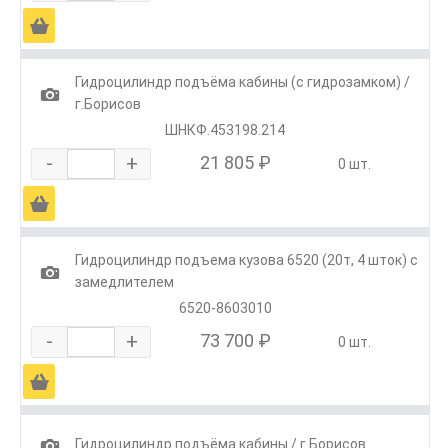
Ä
Гидроцилиндр подъёма кабины (с гидрозамком) /
1
г.Борисов
ШНКФ.453198.214
-
+
21 805 ₽
0 шт.
Ä
Гидроцилиндр подъема кузова 6520 (20т, 4 шток) с
1
замедлителем
6520-8603010
-
+
73 700 ₽
0 шт.
Ä
1
Гидроцилиндр подъёма кабины / г.Борисов