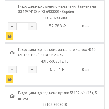
Гидроцилиндр рулевого управления (замена на
8344974133 и 73-693300) / Сербия
КТС73.693-300
-
+
52 783 ₽
0 шт.
Ä
Гидроцилиндр подъёма запасного колеса 4310
1
(ан.HC012C3) / TRUCKMARK
4310-5003012-10
-
+
6 314 ₽
0 шт.
Ä
Гидроцилиндр подъема кузова 55102 с/о (15т, 5
1
штока)
55102-8603010