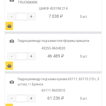
TRUCKMARK
ШНКФ.453198.214
-
+
7 038 ₽
0 шт.
Ä
1
Гидроцилиндр подъема платформы прицепа
43255-8604020
-
+
46 489 ₽
0 шт.
Ä
Гидроцилиндр подъема кузова 65111, 65115 (15т, 3
1
шток) / г.Брянск
65111-8603010
-
+
61 236 ₽
0 шт.