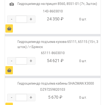
1
Гидроцилиндр на прицеп 8560, 8551-01 (7т, 3шток)
143-8603010
-
+
24 350 ₽
0 шт.
Ä
Гидроцилиндр подъема кузова 65111, 65115 (15т, 3
шток) / г.Брянск
65111-8603010
-
+
54 621 ₽
0 шт.
Ä
Гидроцилиндр подъёма кабины SHACMAN X3000
DZ97259820103
-
+
5 670 ₽
0 шт.