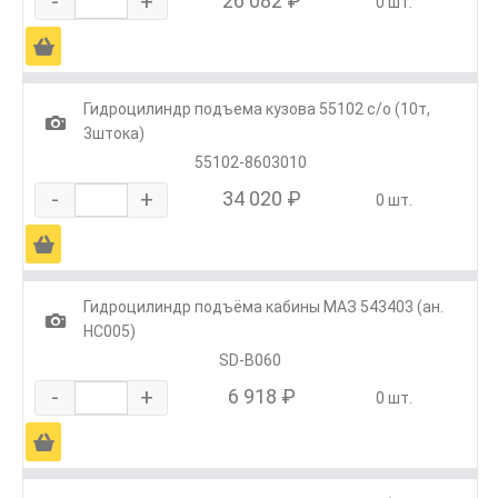
-
+
26 082 ₽
0 шт.
Ä
Гидроцилиндр подъема кузова 55102 с/о (10т,
1
3штока)
55102-8603010
-
+
34 020 ₽
0 шт.
Ä
Гидроцилиндр подъёма кабины МАЗ 543403 (ан.
1
HC005)
SD-B060
-
+
6 918 ₽
0 шт.
Ä