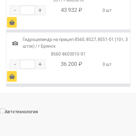
-
+
43 932 ₽
0 шт.
Ä
Гидроцилиндр на прицеп 8560, 8527, 8551-01 (10т, 3
1
шток) / г.Брянск
8560-8603010-01
-
+
36 200 ₽
0 шт.
Ä