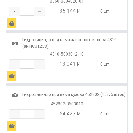
8560-8604020-01
-
+
35 144 ₽
0 шт.
Ä
Гидроцилиндр подъёма запасного колеса 4310
1
(ан.HC012C3)
4310-5003012-10
-
+
13 041 ₽
0 шт.
Ä
1
Гидроцилиндр подъема кузова 452802 (15т, 5 шток)
452802-8603010
-
+
54 427 ₽
0 шт.
Ä