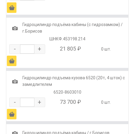
Ä
Гидроцилиндр подъёма кабины (с гидрозамком) /
1
г.Борисов
ШНКФ.453198.214
-
+
21 805 ₽
0 шт.
Ä
Гидроцилиндр подъема кузова 6520 (20т, 4 шток) с
1
замедлителем
6520-8603010
-
+
73 700 ₽
0 шт.
Ä
1
Гидроцилиндр подъёма кабины / г.Борисов