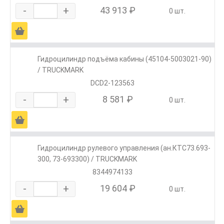
-
+
43 913 ₽
0 шт.
Ä
Гидроцилиндр подъёма кабины (45104-5003021-90)
/ TRUCKMARK
DCD2-123563
-
+
8 581 ₽
0 шт.
Ä
Гидроцилиндр рулевого управления (ан.КТС73.693-
300, 73-693300) / TRUCKMARK
8344974133
-
+
19 604 ₽
0 шт.
Ä