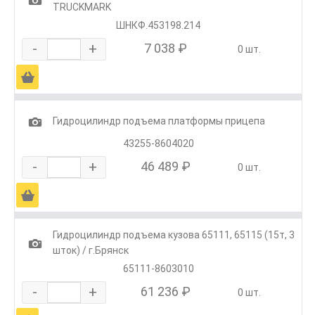
TRUCKMARK
ШНКФ.453198.214
-
+
7 038 ₽
0 шт.
Ä
1
Гидроцилиндр подъема платформы прицепа
43255-8604020
-
+
46 489 ₽
0 шт.
Ä
Гидроцилиндр подъема кузова 65111, 65115 (15т, 3
1
шток) / г.Брянск
65111-8603010
-
+
61 236 ₽
0 шт.