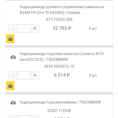
Гидроцилиндр рулевого управления (замена на
8344974133 и 73-693300) / Сербия
КТС73.693-300
-
+
52 783 ₽
0 шт.
Ä
Гидроцилиндр подъёма запасного колеса 4310
1
(ан.HC012C3) / TRUCKMARK
4310-5003012-10
-
+
6 314 ₽
0 шт.
Ä
1
Гидроцилиндр подъёма кабины / TRUCKMARK
DCD2-113338