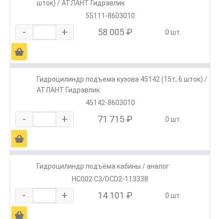
шток) / АТЛАНТ Гидравлик
55111-8603010
-
+
58 005 ₽
0 шт.
Ä
Гидроцилиндр подъема кузова 45142 (15т, 6 шток) /
АТЛАНТ Гидравлик
45142-8603010
-
+
71 715 ₽
0 шт.
Ä
Гидроцилиндр подъёма кабины / аналог
HC002 C3/DCD2-113338
-
+
14 101 ₽
0 шт.
Ä