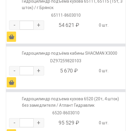
Гидроцилиндр подъема кузова 65111, 65115 (15т, 3
шток) / г.Брянск
65111-8603010
-
+
54 621 ₽
0 шт.
Ä
Гидроцилиндр подъёма кабины SHACMAN X3000
DZ97259820103
-
+
5 670 ₽
0 шт.
Ä
Гидроцилиндр подъема кузова 6520 (20т, 4 шток)
без замедлителя / Атлант Гидравлик
6520-8603010
-
+
95 529 ₽
0 шт.