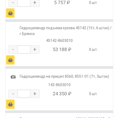
-
+
5 757 ₽
0 шт.
Ä
Гидроцилиндр подъема кузова 45142 (15т, 6 шток) /
г.Брянск
45142-8603010
-
+
53 188 ₽
0 шт.
Ä
1
Гидроцилиндр на прицеп 8560, 8551-01 (7т, 3шток)
143-8603010
-
+
24 350 ₽
0 шт.
Ä