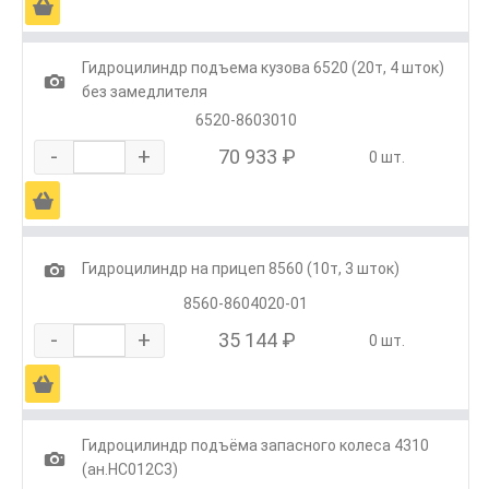
Ä
Гидроцилиндр подъема кузова 6520 (20т, 4 шток)
1
без замедлителя
6520-8603010
-
+
70 933 ₽
0 шт.
Ä
1
Гидроцилиндр на прицеп 8560 (10т, 3 шток)
8560-8604020-01
-
+
35 144 ₽
0 шт.
Ä
Гидроцилиндр подъёма запасного колеса 4310
1
(ан.HC012C3)