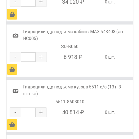
-
+
34 020 ₽
0 шт.
Ä
Гидроцилиндр подъёма кабины МАЗ 543403 (ан.
1
HC005)
SD-B060
-
+
6 918 ₽
0 шт.
Ä
Гидроцилиндр подъема кузова 5511 с/о (13т, 3
1
штока)
5511-8603010
-
+
40 814 ₽
0 шт.
Ä