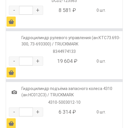
DCD2-123563
-
+
8 581 ₽
0 шт.
Ä
Гидроцилиндр рулевого управления (ан.КТС73.693-
300, 73-693300) / TRUCKMARK
8344974133
-
+
19 604 ₽
0 шт.
Ä
Гидроцилиндр подъёма запасного колеса 4310
1
(ан.HC012C3) / TRUCKMARK
4310-5003012-10
-
+
6 314 ₽
0 шт.
Ä