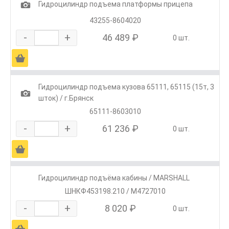
1
Гидроцилиндр подъема платформы прицепа
43255-8604020
-
+
46 489 ₽
0 шт.
Ä
Гидроцилиндр подъема кузова 65111, 65115 (15т, 3
1
шток) / г.Брянск
65111-8603010
-
+
61 236 ₽
0 шт.
Ä
Гидроцилиндр подъёма кабины / MARSHALL
ШНКФ453198.210 / M4727010
-
+
8 020 ₽
0 шт.
Ä