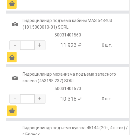
Ä
Гидроцилиндр подъема кабины МАЗ 543403
1
(181.5003010-01) SORL
50031401560
-
+
11 923 ₽
0 шт.
Ä
Гидроцилиндр механизма подъема запасного
1
колеса (453198.237) SORL
50031401570
-
+
10 318 ₽
0 шт.
Ä
Гидроцилиндр подъема кузова 45144 (20т, 4 шток) /
г.Брянск