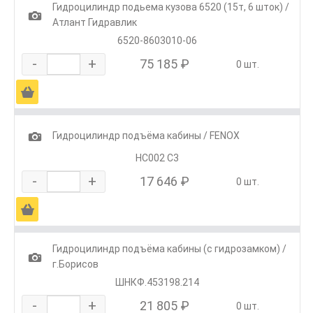
Гидроцилиндр подьема кузова 6520 (15т, 6 шток) /
1
Атлант Гидравлик
6520-8603010-06
-
+
75 185 ₽
0 шт.
Ä
1
Гидроцилиндр подъёма кабины / FENOX
HC002 C3
-
+
17 646 ₽
0 шт.
Ä
Гидроцилиндр подъёма кабины (с гидрозамком) /
1
г.Борисов
ШНКФ.453198.214
-
+
21 805 ₽
0 шт.