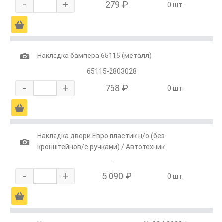
-
+
279 ₽
0 шт.
Ä
1
Накладка бампера 65115 (металл)
65115-2803028
-
+
768 ₽
0 шт.
Ä
Накладка двери Евро пластик н/о (без
1
кронштейнов/с ручками) / Автотехник
-
-
+
5 090 ₽
0 шт.
Ä