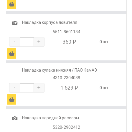
Ä
1
Накладка корпуса ловителя
5511-8601134
-
+
350 ₽
0 шт.
Ä
Накладка кулака нижняя / ПАО КамАЗ
4310-2304038
-
+
1 529 ₽
0 шт.
Ä
1
Накладка передней рессоры
5320-2902412