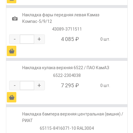
Накладка фары передняя левая Камаз
1
Компас-5/9/12
43089-3711511
-
+
4 085 ₽
0 шт.
Ä
Накладка кулака верхняя 6522 / ПАО КамАЗ
6522-2304038
-
+
7 295 ₽
0 шт.
Ä
Накладка бампера верхняя центральная (вишня) /
РИАТ
65115-8416071-10 RAL3004