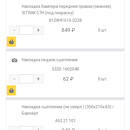
Накладка бампера передняя правая (нижняя)
SITRAK C7H (под покраску)
812W41610-0228
-
+
849 ₽
0 шт.
Ä
1
Накладка педали сцепления
5320-1602048
-
+
62 ₽
0 шт.
Ä
Накладка сцепления (не сверл.) (350х210х4,0) /
Барнаул
A52.21.101