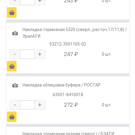
-
+
243 ₽
0 шт.
Ä
Накладка тормозная 5320 (сверл., расточ.17/11,8) /
1
УралАТИ
53212-3501105-02
-
+
247 ₽
0 шт.
Ä
1
Накладка облицовки буфера / РОСТАР
63501-8416018
-
+
272 ₽
0 шт.
Ä
Накладка тормозная задняя (сверл.) / БЗАТИ