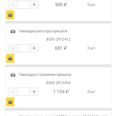
-
+
500 ₽
0 шт.
Ä
1
Накладка рессоры прицепа
8350-2912412
-
+
681 ₽
0 шт.
Ä
1
Накладка стремянки прицепа
8350-2912418
-
+
1 134 ₽
0 шт.
Ä