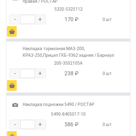
правая / РОСТАР
5320-5325112
-
+
170 ₽
0 шт.
Ä
Накладка тормозная МАЗ-200,
КРАЗ-250,Прицеп ГКБ-9362 задняя / Барнаул
200-3502105А
-
+
238 ₽
0 шт.
Ä
1
Накладка подножки 5490 / РОСТАР
5490-8405017-10
-
+
586 ₽
0 шт.