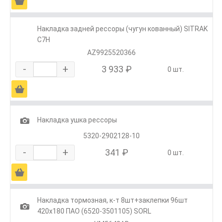
Ä
Накладка задней рессоры (чугун кованный) SITRAK
C7H
AZ9925520366
-
+
3 933 ₽
0 шт.
Ä
1
Накладка ушка рессоры
5320-2902128-10
-
+
341 ₽
0 шт.
Ä
Накладка тормозная, к-т 8шт+заклепки 96шт
1
420х180 ПАО (6520-3501105) SORL